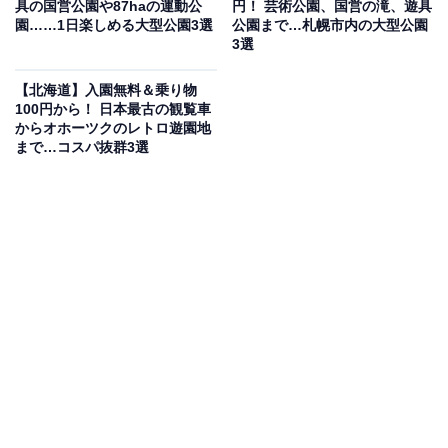
具の国営公園や87haの運動公
円！ 芸術公園、国営の滝、遊具
験も楽しめます。
園……1日楽しめる大型公園3選
公園まで…札幌市内の大型公園
3選
炊事広場での無料バーベキュー（炭・コンロ持参）も可
【北海道】入園無料＆乗り物
能で、採れたての野菜をその場で焼いて味わう体験も。
100円から！ 日本最古の観覧車
広い園内はSLバス（大人400円・子ども200円/1周）やレ
からオホーツクのレトロ遊園地
まで…コスパ抜群3選
ンタサイクルで巡るのが快適です。
入場料
無料（各種体験・乗り物は別途有料）
開園時間
基本：4月29日〜9月30日 9:00〜18:00 / 10月1日〜4月28
日 9:00〜17:00
夏期（4/29〜11/3）無休 / 冬期（11/4〜4/28）毎週月曜・
年末年始休