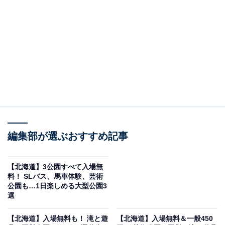
札幌市東区丘珠にある、入場・駐車場ともに無料の「都
市と農業をつなぐ田園テーマパーク」です。さとらんど
面積約57.0ヘクタール（札幌ドーム約10個分）の広大な
敷地で、一年を通してさまざまな体験が楽しめます。
「ふれあい牧場」では羊・ヤギにえさをあげる体験がで
き、馬車や引き馬体験（有料）も大人気。「体験農園」
ではアスパラガス・ミニトマト・トウモロコシ・エダマ
メなど、季節の野菜をもぎ取りで収穫できます（有料・
要事前確認）。
編集部が選ぶおすすめ記事
道内最大級の木製アスレチック遊具広場「からだぐんぐ
【北海道】3公園すべて入場無
料！ ​​​​​​​SLバス、馬車体験、芸術
んアスレチック」は25種類のコース状遊具が続き、子ど
公園も…1日楽しめる大型公園3
もたちが夢中になるスペースが広がります。さとらんど
選
センターではバター作り（500円）・アイスクリーム作
【北海道】入場無料も！ 滝と遊
【北海道】入場無料＆一般450
り（500円）・ソーセージ作り（1000円）の手づくり体