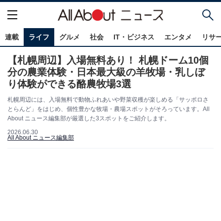
連載
ライフ
グルメ
社会
IT・ビジネス
エンタメ
リサ
【札幌周辺】入場無料あり！ 札幌ドーム10個
分の農業体験・日本最大級の羊牧場・乳しぼ
り体験ができる酪農牧場3選
札幌周辺には、入場無料で動物ふれあいや野菜収穫が楽しめる「サッポロさ
とらんど」をはじめ、個性豊かな牧場・農場スポットがそろっています。All
About ニュース編集部が厳選した3スポットをご紹介します。
2026.06.30
All About ニュース編集部