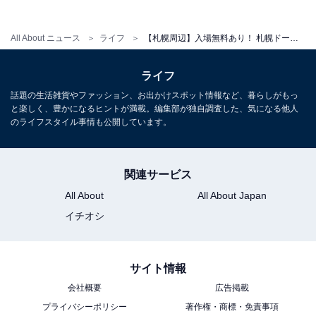
北海道恵庭市牧場277-4
道央自動車道恵庭ICから約600m
All About ニュース
ライフ
【札幌周辺】入場無料あり！ 札幌ドーム10個分の農業体験・日本最大級の羊牧場・乳しぼり体験ができる酪農牧場3選
駐車場：無料
ライフ
あわせて読みたい
話題の生活雑貨やファッション、お出かけスポット情報など、暮らしがもっ
と楽しく、豊かになるヒントが満載。編集部が独自調査した、気になる他人
【北海道】大人460円〜640円＆中学生以下は
のライフスタイル事情も公開しています。
全施設無料！ 雨の日でも行ける札幌市の屋内
温水プール3選
関連サービス
All About
All About Japan
イチオシ
サイト情報
会社概要
広告掲載
プライバシーポリシー
著作権・商標・免責事項