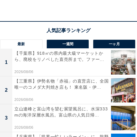
※2026年の夏季営業は4/25からでした。
アクセス
北海道札幌市東区丘珠町584-2
地下鉄南北線「北34条駅」・東豊線「新道東駅」より中
最新
一週間
一ヶ月
央バス東76「中沼小学校通」行き乗車、「丘珠高校」下
【千葉県】918㎡の県内最大級マーケットか
車徒歩約10分 / 中心部から車で約30分
ら、廃校をリノベした直売所まで。ファー...
1
駐車場：1800台（無料）
TEL：011-787-0223
2026/08/06
【三重県】伊勢名物「赤福」の直営店に、全国
あわせて読みたい
唯一のコメダ大判焼き店も！ 東名阪・伊...
2
【北海道】入園無料も！ 高さ85mの観覧車か
2026/08/06
ら海辺のレトロ遊園地まで…道央エリアの個
性派遊園地3選
立山連峰と富山湾を望む展望風呂に、水深333
mの海洋深層水風呂。富山県の人気日帰...
3
2026/08/06
【兵庫県】「世界一忙しいラーメン」に、龍野