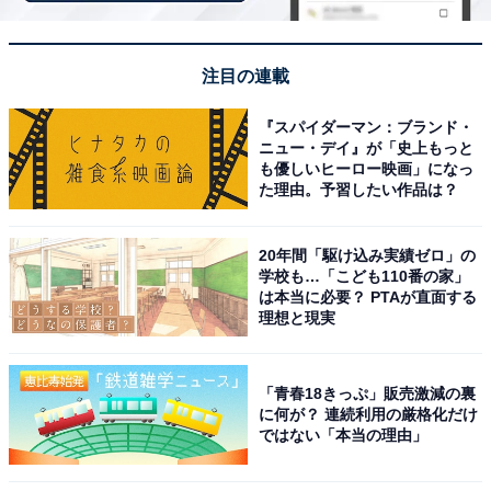
注目の連載
『スパイダーマン：ブランド・
ニュー・デイ』が「史上もっと
も優しいヒーロー映画」になっ
た理由。予習したい作品は？
20年間「駆け込み実績ゼロ」の
えこりん村の羊
学校も…「こども110番の家」
は本当に必要？ PTAが直面する
恵庭市郊外に広がる総面積約150ヘクタールの日本最大
理想と現実
級の羊牧場で、「びっくりドンキー」を運営する株式会
社アレフが運営しています。村内への入場は無料です。
「青春18きっぷ」販売激減の裏
に何が？ 連続利用の厳格化だけ
最大1000頭の羊が放牧される壮大な牧草地は必見。「と
ではない「本当の理由」
まとの森」では1株から約1万3000個以上のトマトを実ら