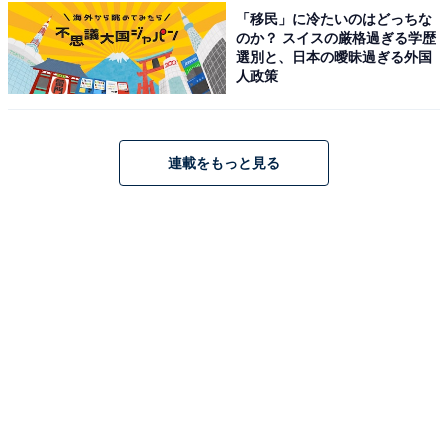
せる世界記録に認定された巨大なトマトの木を間近で見
「移民」に冷たいのはどっちな
られます（4月下旬〜10月上旬）。レストラン「らくだ
のか？ スイスの厳格過ぎる学歴
選別と、日本の曖昧過ぎる外国
軒」では薪窯で焼き上げる本格ピザや生パスタが楽しめ
人政策
ます。羊毛クラフト体験・キャンプ場・ドッグラン・
BBQハウスも充実しています。
連載をもっと見る
入場料
村内入場無料
※キャンプ場・BBQハウス等、別途利用料
開館時間
ウェルカムセンター：4〜10月 9:30〜17:00 / 11〜3月
10:00〜17:00
とまとの森：4月下旬〜10月上旬 10:00〜16:00
アクセス