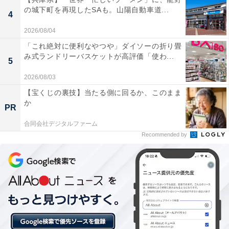
の城下町を再現したSAも。山陽自動車道...
4
2026/08/04
「これ絶対に便利なやつや」ダイソーの折り畳
み式ランドリーバスケットが高評価「使わ...
5
2026/08/03
【宝くじの裏技】当たる側に回るか、このまま
か
PR
合同会社デジタルファーム
Recommended by
「えこりん村」は入場無料！ 日本最大級・1000頭
の羊牧場と世界一のトマトの木