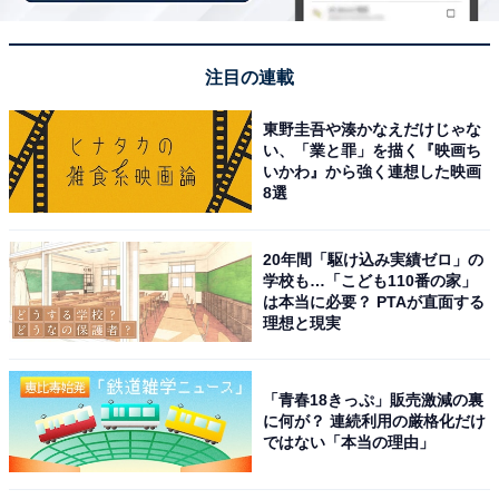
注目の連載
東野圭吾や湊かなえだけじゃな
い、「業と罪」を描く『映画ち
いかわ』から強く連想した映画
8選
こちらもおすすめ
月26万超の塾代、毎朝6時のドリル伴走…約600
20年間「駆け込み実績ゼロ」の
万を投じてわが子を「最難関」へねじ込んだ母
学校も…「こども110番の家」
の告白
は本当に必要？ PTAが直面する
理想と現実
「青春18きっぷ」販売激減の裏
に何が？ 連続利用の厳格化だけ
ではない「本当の理由」