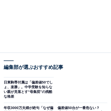
けでなく、「多忙な共働き家庭に代わって子どもの学習
全般をサポートする」というサービスが求められるよう
になっています。
塾選びの新基準は「親の負担軽減」？ 早稲アカは
なぜ人気？
こうした変化の中で、首都圏の中学受験塾の勢力図にも
変化が生じています。
編集部が選ぶおすすめ記事
かつては圧倒的な合格実績でブランド力を誇ったSAPIX
が「一強」ともいわれた時期がありました。しかし近年
日東駒専付属は「偏差値50でし
ょ、楽勝」。中学受験を知らな
は、早稲田アカデミーが生徒数を伸ばしています。
い親が見落とす“母集団”の残酷
な格差
早稲田アカデミーの跳躍の理由の1つは、校舎数を増や
年収3000万夫婦が絶句「なぜ偏
偏差値50台が一番危ない？
したことで送り迎えが難しい家庭にも選ばれやすくなっ