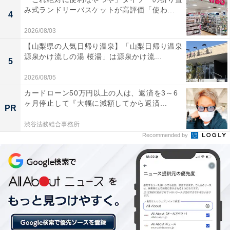
み式ランドリーバスケットが高評価「使わ...
し、生徒がきちんと宿題をこなしているか講師が確認す
4
るケースもあるようです。
2026/08/03
【山梨県の人気日帰り温泉】「山梨日帰り温泉
源泉かけ流しの湯 桜湯」は源泉かけ流...
従来は宿題の丸付けを保護者が行うスタイルだったこと
5
を考えると、サービスが着実に進化しているといえるで
2026/08/05
しょう。
カードローン50万円以上の人は、返済を3～6
ヶ月停止して『大幅に減額してから返済...
PR
なぜSAPIXには「自習室」がない
渋谷法務総合事務所
次ページ
のか？
Recommended by