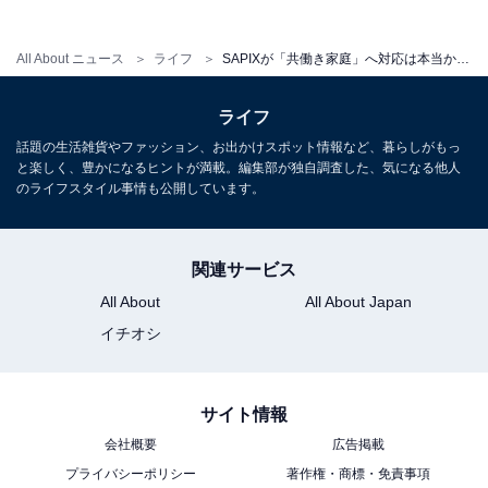
All About ニュース
ライフ
SAPIXが「共働き家庭」へ対応は本当か？「校舎によっては宿題チェックを始めている」
ライフ
話題の生活雑貨やファッション、お出かけスポット情報など、暮らしがもっ
と楽しく、豊かになるヒントが満載。編集部が独自調査した、気になる他人
のライフスタイル事情も公開しています。
関連サービス
All About
All About Japan
イチオシ
サイト情報
会社概要
広告掲載
プライバシーポリシー
著作権・商標・免責事項