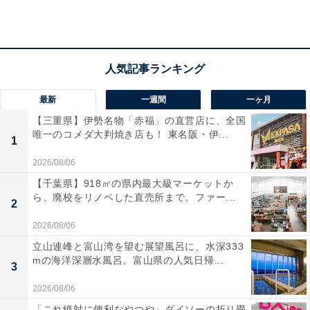
王者SAPIXも動いた！ 進む「手厚さ」へのシフト
と、越えられない“壁”
最新
一週間
一ヶ月
【三重県】伊勢名物「赤福」の直営店に、全国
唯一のコメダ大判焼き店も！ 東名阪・伊...
「自習室の完備」「可能な限り、いつでも質問対応」と
1
いったサービスは、早稲田アカデミー以外のほとんどの
2026/08/06
大手塾も以前から行っています。日能研や四谷大塚、栄
【千葉県】918㎡の県内最大級マーケットか
光ゼミナールも、もちろん対応しています。
ら、廃校をリノベした直売所まで。ファー...
2
2026/08/06
こうした中で注目されるのが、SAPIXの変化です。
立山連峰と富山湾を望む展望風呂に、水深333
mの海洋深層水風呂。富山県の人気日帰...
3
SAPIXは自習室がなく、質問対応は授業の後だけ、宿題
2026/08/06
チェックは基本しませんでした。ところが校舎によって
は宿題チェックを始めていると言います。ノートを回収
「これ絶対に便利なやつや」ダイソーの折り畳