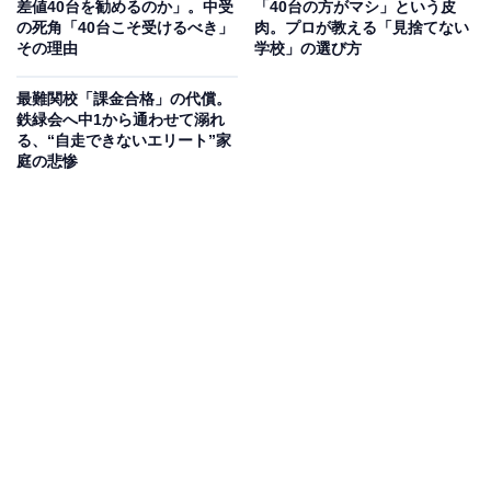
差値40台を勧めるのか」。中受
「40台の方がマシ」という皮
たことです。自宅から徒歩圏内の塾であれば、授業のな
の死角「40台こそ受けるべき」
肉。プロが教える「見捨てない
その理由
学校」の選び方
い日でも自習室で勉強させることができます。
最難関校「課金合格」の代償。
共働き家庭にとって、「偏差値が伸びること」はもちろ
鉄緑会へ中1から通わせて溺れ
る、“自走できないエリート”家
んのこと、家庭での学習量を減らし、「なるべく塾に任
庭の悲惨
せられること」が塾選びの重要なポイントになっている
のです。