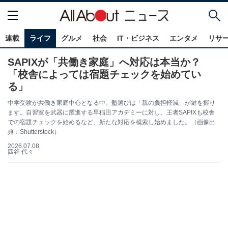
連載
ライフ
グルメ
社会
IT・ビジネス
エンタメ
リサ
SAPIXが「共働き家庭」へ対応は本当か？
「校舎によっては宿題チェックを始めてい
る」
中学受験が共働き家庭中心となる中、塾選びは「親の負担軽減」が鍵を握り
ます。自習室を武器に躍進する早稲田アカデミーに対し、王者SAPIXも校舎
での宿題チェックを始めるなど、新たな対応を模索し始めました。（画像出
典：Shutterstock）
2026.07.08
四谷 代々