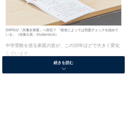
SAPIXが「共働き家庭」へ対応？ 「校舎によっては宿題チェックを始めて
いる」（画像出典；Shutterstock）
中学受験を巡る家庭の姿が、この10年ほどで大きく変化
しています。
続きを読む
かつては、専業主婦が子どもの学習をフルサポートする
のが「中学受験の標準モデル」でした。しかし今は、共
働き家庭が多数派です。
物価や私立中学の授業料の上昇もあり、「共働きでなけ
れば中学受験は無理だ」と考える家庭も少なくありませ
ん。当然、共働きになれば親が子どもの勉強に割ける時
間は激減します。その結果、塾側にも単なる学力向上だ