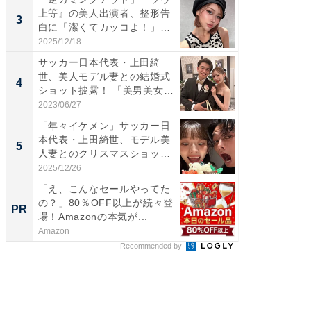
上等』の美人出演者、整形告
横川尚
3
3
白に「潔くてカッコよ！」
ムキな姿
「好...
刃...
2025/12/18
2026/08/0
サッカー日本代表・上田綺
「え、
世、美人モデル妻との結婚式
芸人、2
4
4
ショット披露！ 「美男美女」
エットに
「...
2023/06/27
2026/08/0
「年々イケメン」サッカー日
「脳がバ
本代表・上田綺世、モデル美
装姿が話
5
5
人妻とのクリスマスショット
のお父さ
に...
2025/12/26
2026/08/0
「え、こんなセールやってた
GOETH
の？」80％OFF以上が続々登
を組み
PR
PR
場！Amazonの本気が...
Amazon
FINCHI o
Recommended by