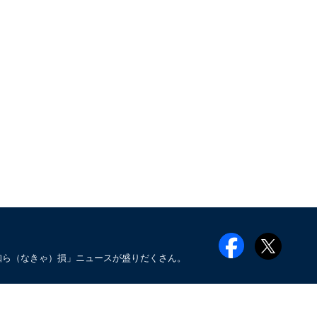
知ら（なきゃ）損」ニュースが盛りだくさん。