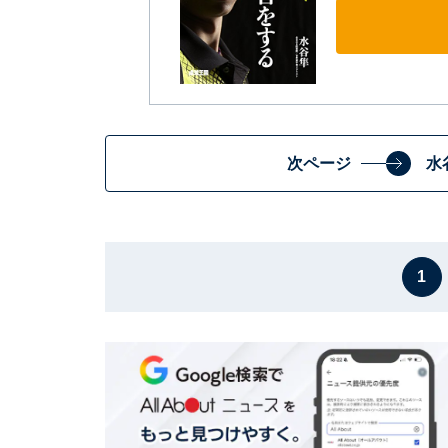
次ページ
水
1