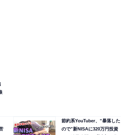
出
娘
節約系YouTuber、“暴落した
苦
ので”新NISAに320万円投資