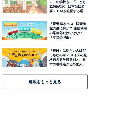
ロ」の学校も…「こども
110番の家」は本当に必
要？ PTAが直面する理想
と現実
「青春18きっぷ」販売激
減の裏に何が？ 連続利用
の厳格化だけではない
「本当の理由」
「移民」に冷たいのはど
っちなのか？ スイスの厳
格過ぎる学歴選別と、日
本の曖昧過ぎる外国人政
策
連載をもっと見る