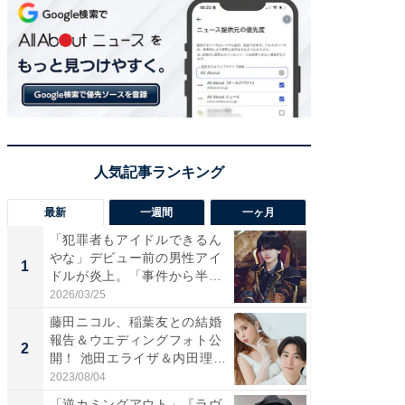
最新
一週間
一ヶ月
「犯罪者もアイドルできるん
「さす
やな」デビュー前の男性アイ
は」高
1
1
ドルが炎上。「事件から半年
災地を
も...
「カ...
2026/03/25
2026/08/0
藤田ニコル、稲葉友との結婚
「女の
報告＆ウエディングフォト公
介、バ
2
2
開！ 池田エライザ＆内田理
らのプレ
央...
愛...
2023/08/04
2026/08/0
「逆カミングアウト」『ラヴ
「脚が