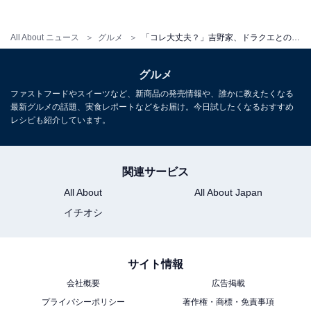
All About ニュース
グルメ
「コレ大丈夫？」吉野家、ドラクエとのコラボ発表も心配の声「めっちゃ混みそう」「転売ヤー涙目ｗ」
グルメ
ファストフードやスイーツなど、新商品の発売情報や、誰かに教えたくなる
最新グルメの話題、実食レポートなどをお届け。今日試したくなるおすすめ
レシピも紹介しています。
関連サービス
All About
All About Japan
イチオシ
サイト情報
会社概要
広告掲載
プライバシーポリシー
著作権・商標・免責事項