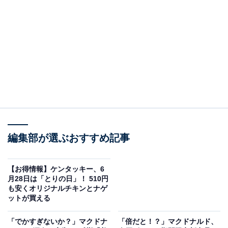
同アカウントは「よしのやで ぼうけんを はじめます
か？ ▶はい いいえ #吉野家ドラクエウォーク」と
つづり、画像を2枚載せています。吉野家と同ゲームが
コラボレーションした「冒険者応援キャンペーン」の告
知ビジュアルです。
スライムなどをモチーフにしたかわいいオリジナルフィ
ギュアがラインアップされています。全8種類あり、第1
編集部が選ぶおすすめ記事
弾と第2弾で分かれているようです。ファンの心をくす
ぐる仕上がりとなっています。
【お得情報】ケンタッキー、6
月28日は「とりの日」！ 510円
も安くオリジナルチキンとナゲ
ットが買える
「でかすぎないか？」マクドナ
「倍だと！？」マクドナルド、