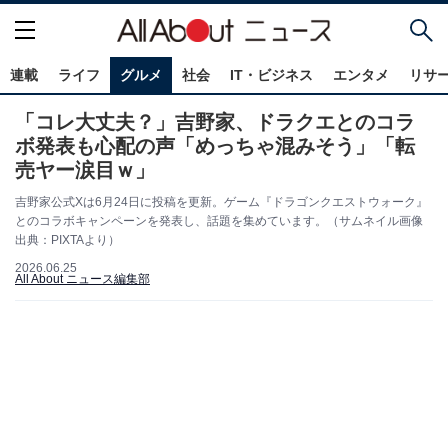
連載
ライフ
グルメ
社会
IT・ビジネス
エンタメ
リサ
「コレ大丈夫？」吉野家、ドラクエとのコラ
ボ発表も心配の声「めっちゃ混みそう」「転
売ヤー涙目ｗ」
吉野家公式Xは6月24日に投稿を更新。ゲーム『ドラゴンクエストウォーク』
とのコラボキャンペーンを発表し、話題を集めています。（サムネイル画像
出典：PIXTAより）
2026.06.25
All About ニュース編集部