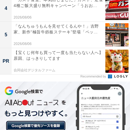
— 吉野家 (@yoshinoyagyudon)
June 24, 2026
4種ご飯大盛り無料キャンペーン「うおお...
4
2026/08/06
「なんちゅうもんを見せてくるんや！」吉野
家、新作“極旨牛鉄板ステーキ”登場「ペッ...
5
2026/08/06
【宝くじ何年も買って一度も当たらない人へ】
原因、はっきりしてます
PR
吉野家 冷凍牛丼の具 (120g×10袋セット) 牛丼 冷凍食品
合同会社デジタルファーム
どんぶり おかず レンジ・湯せん調理OK お試し 仕送り 公
Recommended by
式ショップ
Amazonで見る
吉野家キャンペーン関連の投稿を
次ページ
見る