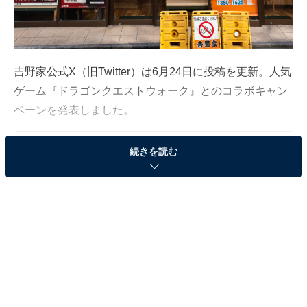
吉野家公式X（旧Twitter）は6月24日に投稿を更新。人気
ゲーム『ドラゴンクエストウォーク』とのコラボキャン
ペーンを発表しました。
続きを読む
この記事の執筆者：
All About ニュース編集
部
「All About ニュース」は、ネットの話題から世の中の動きまで、暮
らしの中にあふれる「なぜ？」「どうして？」を分かりやすく伝え
るAll About発のニュースメディアです。お金や仕事、恋愛、ITに関
...続きを読む
する疑問に対して専門家が分かりやすく回答するほか、エンタメ情
報やSNSで話題のトピックスを紹介しています。
※本記事で紹介している商品の購入やサービスの利用により、売上の一部が
オールアバウトに還元されることがあります。
「冒険者応援キャンペーン」