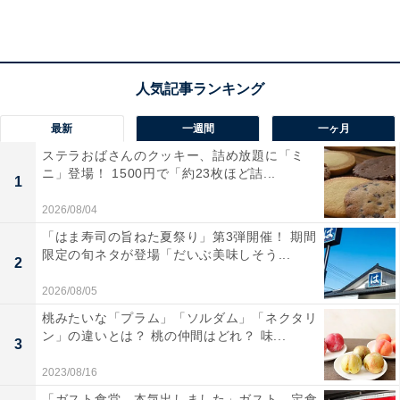
られました。一方で、「めっちゃ混みそう、、、」「コ
レ大丈夫？」「これはまた殺到しそうな……」と心配す
る声も。
期間は第1弾が7月2日10時～15日20時まで、第2弾が16
日10時～29日20時までです。また、今回の投稿に続ける
最新
一週間
一ヶ月
かたちで「なんと ここには すべての じょうほう
ステラおばさんのクッキー、詰め放題に「ミ
ニ」登場！ 1500円で「約23枚ほど詰...
が しるされていた！」とつづり、キャンペーンの特設
1
Webサイトへの誘導も。詳細が気になる人は、ぜひチェ
2026/08/04
ックしてみてください。
「はま寿司の旨ねた夏祭り」第3弾開催！ 期間
限定の旬ネタが登場「だいぶ美味しそう...
2
よしのやで ぼうけんを はじめますか？
2026/08/05
桃みたいな「プラム」「ソルダム」「ネクタリ
▶︎はい
ン」の違いとは？ 桃の仲間はどれ？ 味...
3
いいえ
#吉野家ドラクエウォーク
2023/08/16
https://t.co/kWC3cPvs1W
pic.twitter.com/2JD0rI9Ugq
「ガスト食堂、本気出しました」ガスト、定食