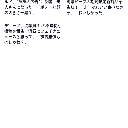
ルド、“渾身の広告”に反響「美
肉厚ビーフの期間限定新商品を
人さんになった」「ポテトと顔
告知！ 「えーかわいい食べなき
の大きさ一緒？」
ゃ」「おいしかった」
デニーズ、従業員？ の不適切な
投稿を報告「流石にフェイクニ
ュースと思って」「損害賠償も
のじゃね？」
「えー…ほしい…」
コメントでは「ちゃんと転売対策されてた」「テイクア
ウト無しで転売ヤー涙目ｗ」「毎度購買意欲を刺激すん
の上手いよなぁw」と称賛の声や、「フィギュアコンプ
目指して頑張ります！！」「吉野家食べたことないんだ
けど、美味しいの？」「えー…ほしい…けど吉野家行っ
たことなくてちょっとこわい笑」といった声などが寄せ