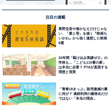
注目の連載
東野圭吾や湊かなえだけじゃな
い、「業と罪」を描く『映画ち
いかわ』から強く連想した映画
8選
20年間「駆け込み実績ゼロ」の
学校も…「こども110番の家」
は本当に必要？ PTAが直面する
理想と現実
「青春18きっぷ」販売激減の裏
こちらもおすすめ
に何が？ 連続利用の厳格化だけ
「奇跡の50代」木村拓哉、吉野家の広告に登
ではない「本当の理由」
場！ 「牛丼の持ち方が他人とは違う」「意外性
があって良い」