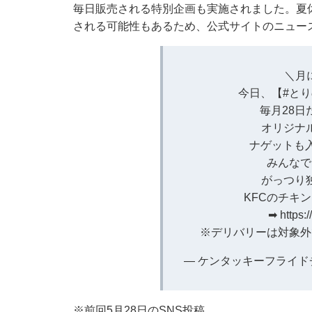
毎日販売される特別企画も実施されました。夏
される可能性もあるため、公式サイトのニュー
＼月
今日、【
#と
毎月28日
オリジナ
ナゲットも入
みんなで
がっつり
KFCのチキ
➡
https:
※デリバリーは対象
— ケンタッキーフライドチキ
※前回5月28日のSNS投稿