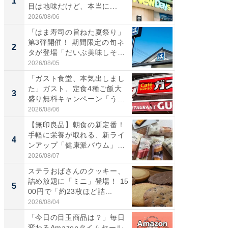
1
1
目は地味だけど、本当に...
00円で「
2026/08/06
2026/08/0
「はま寿司の旨ねた夏祭り」
「えぐ
第3弾開催！ 期間限定の旬ネ
う！」
2
2
タが登場「だいぶ美味しそ
神」と
う...
が神」「.
2026/08/05
2026/08/0
「ガスト食堂、本気出しまし
「はま
た」ガスト、定食4種ご飯大
第3弾開
3
3
盛り無料キャンペーン「うお
タが登
お...
う...
2026/08/06
2026/08/0
【無印良品】朝食の新定番！
「たま
手軽に栄養が取れる、新ライ
グ、新作
4
4
ンアップ「健康派バウム」
ィ”登場
5...
2026/08/07
2026/08/0
ステラおばさんのクッキー、
「とう
詰め放題に「ミニ」登場！ 15
家、“ア
5
5
00円で「約23枚ほど詰...
っ！？1
2026/08/04
2026/08/0
「今日の目玉商品は？」毎日
全国の
変わるAmazonタイムセール
付きの