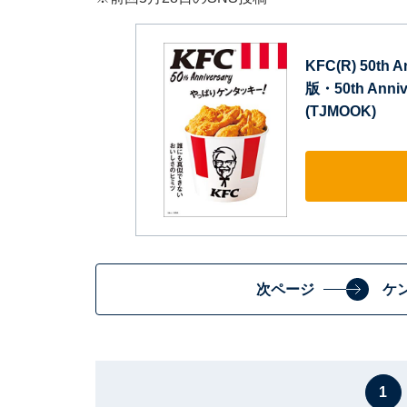
KFC(R) 50t
版・50th Ann
(TJMOOK)
次ページ
ケ
1