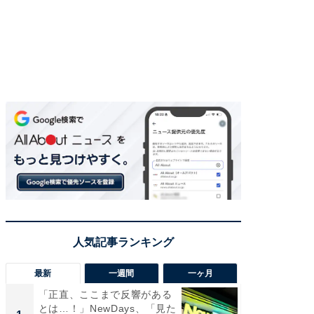
最新
一週間
一ヶ月
「正直、ここまで反響がある
ステラ
とは…！」NewDays、「見た
詰め放題