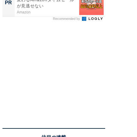
PR
PR
が見逃せない
Amazon
COCO VIL
Recommended by