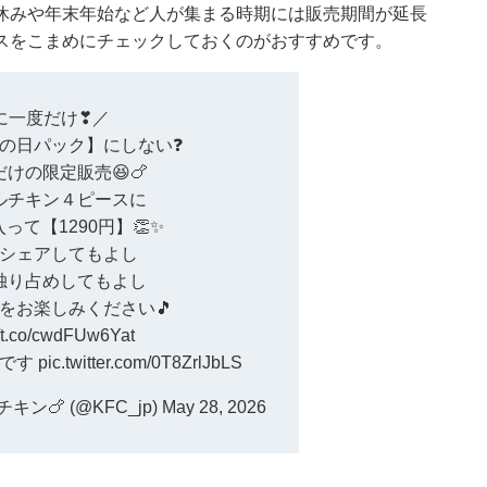
休みや年末年始など人が集まる時期には販売期間が延長
スをこまめにチェックしておくのがおすすめです。
に一度だけ❣／
りの日パック
】にしない❓
だけの限定販売😆🍗
ルチキン４ピースに
って【1290円】👏✨
シェアしてもよし
独り占めしてもよし
ンをお楽しみください🎵
//t.co/cwdFUw6Yat
外です
pic.twitter.com/0T8ZrlJbLS
ン🍗 (@KFC_jp)
May 28, 2026