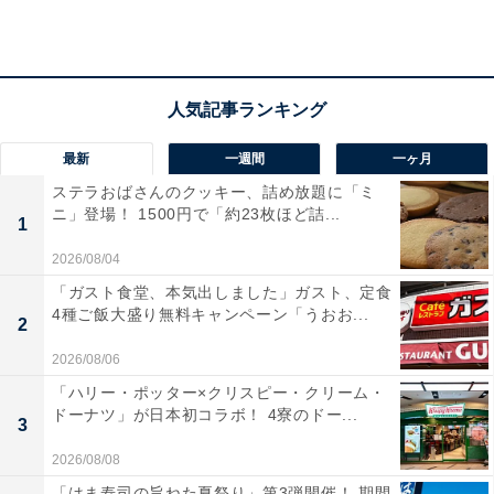
同アカウントは同日の別投稿で「夏も！ポテトが！トク
ニナルド！ 今だけポテトM・Lサイズ250円で超おトク
に食べられる！思う存分、食べまくれ〜！」とつづり、
キャンペーンを告知。「#ポテトML250円は今だけ」を
つけてリプライすると、抽選でマックカードが当たると
いう企画も実施しています。詳しくはマクドナルドの公
最新
一週間
一ヶ月
式Webサイトや投稿をチェックしてみてくださいね。
ステラおばさんのクッキー、詰め放題に「ミ
ニ」登場！ 1500円で「約23枚ほど詰...
1
憂鬱な気分・・・
2026/08/04
ならば！ポテトM・L250円！
「ガスト食堂、本気出しました」ガスト、定食
pic.twitter.com/mB9JTDOQh2
4種ご飯大盛り無料キャンペーン「うおお...
2
— マクドナルド (@McDonaldsJapan)
2026/08/06
June 22, 2026
「ハリー・ポッター×クリスピー・クリーム・
ドーナツ」が日本初コラボ！ 4寮のドー...
3
2026/08/08
「はま寿司の旨ねた夏祭り」第3弾開催！ 期間