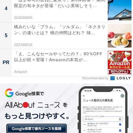
限定の旬ネタが登場「だいぶ美味しそう...
4
2026/08/05
桃みたいな「プラム」「ソルダム」「ネクタリ
ン」の違いとは？ 桃の仲間はどれ？ 味...
5
2023/08/16
21世紀新版 マクドナルド化した社会: 果てしなき合理化の
「え、こんなセールやってたの？」80％OFF
ゆくえ (早稲田文庫 015)
以上が続々登場！Amazonの本気が...
PR
Amazonで見る
Amazon
Recommended by
マクドナルドのポテト投稿をもっ
次ページ
と見る！