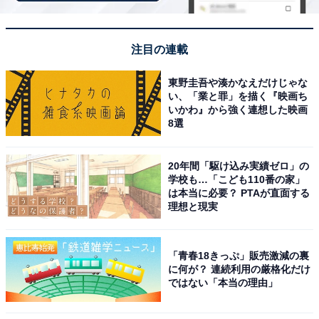
注目の連載
東野圭吾や湊かなえだけじゃな
い、「業と罪」を描く『映画ち
いかわ』から強く連想した映画
8選
20年間「駆け込み実績ゼロ」の
学校も…「こども110番の家」
は本当に必要？ PTAが直面する
こちらもおすすめ
理想と現実
「致死量のビックマック過ぎる」マクドナルド
がアフタヌーンティーを提案？ 「もう狂気だろ
これ」
「青春18きっぷ」販売激減の裏
に何が？ 連続利用の厳格化だけ
ではない「本当の理由」