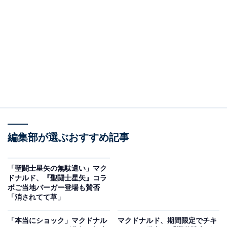
同アカウントは「憂鬱な気分・・・ ならば！ポテト
M・L250円！」とつづり、画像を1枚投稿。コミック風
の黄色い背景に「ならばポテト！」の文字が大きく描か
れ、「6月って祝日もないし、憂鬱な気持ちになる…」
というコピーとともにマックフライポテトが写っていま
す。
期間は同日～7月3日までの限定で、ポテトのM・Lサイズ
編集部が選ぶおすすめ記事
が250円になるという内容です。なお、ポテトは単品購
入が対象で、朝マック販売店舗では10時30分からの販売
となっています。
「聖闘士星矢の無駄遣い」マク
ドナルド、『聖闘士星矢』コラ
ボご当地バーガー登場も賛否
コメントでは「ポテト安くなってる！！」「神作戦」
「消されてて草」
「久しぶりにマック行きたくなる」などの声が寄せられ
「本当にショック」マクドナル
マクドナルド、期間限定でチキ
ました。