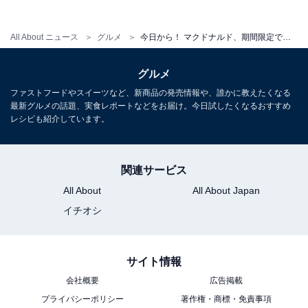
All About ニュース
グルメ
今日から！ マクドナルド、期間限定でポテトM・Lが250円に！ 「神作戦」「久しぶりにマック行きたくなる」
グルメ
ファストフードやスイーツなど、新商品の発売情報や、誰かに教えたくなる
最新グルメの話題、実食レポートなどをお届け。今日試したくなるおすすめ
レシピも紹介しています。
関連サービス
All About
All About Japan
イチオシ
サイト情報
会社概要
広告掲載
プライバシーポリシー
著作権・商標・免責事項