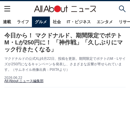
連載
ライフ
グルメ
社会
IT・ビジネス
エンタメ
リサ
今日から！ マクドナルド、期間限定でポテト
M・Lが250円に！ 「神作戦」「久しぶりにマ
ック行きたくなる」
マクドナルドの公式Xは6月22日、投稿を更新。期間限定でポテトのM・Lサイ
ズが250円になるキャンペーンを発表し、さまざまな反響が寄せられていま
す。（サムネイル画像出典：PIXTAより）
2026.06.22
All About ニュース編集部