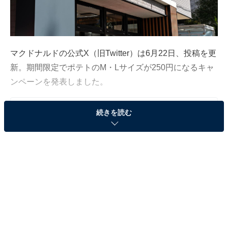
マクドナルドの公式X（旧Twitter）は6月22日、投稿を更
新。期間限定でポテトのM・Lサイズが250円になるキャ
ンペーンを発表しました。
続きを読む
この記事の執筆者：
All About ニュース編集
部
「All About ニュース」は、ネットの話題から世の中の動きまで、暮
らしの中にあふれる「なぜ？」「どうして？」を分かりやすく伝え
るAll About発のニュースメディアです。お金や仕事、恋愛、ITに関
...続きを読む
する疑問に対して専門家が分かりやすく回答するほか、エンタメ情
報やSNSで話題のトピックスを紹介しています。
※本記事で紹介している商品の購入やサービスの利用により、売上の一部が
オールアバウトに還元されることがあります。
「ならばポテト！」M・Lサイズが250円