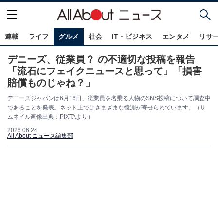
連載
ライフ
グルメ
社会
IT・ビジネス
エンタメ
リサ
デニーズ、従業員？ の不適切な投稿を報告
「流石にフェイクニュースと思って」「損害
賠償ものじゃね？」
デニーズジャパンは6月16日、従業員を名乗る人物のSNS投稿について調査中
であることを発表。ネット上ではさまざまな憶測が寄せられています。（サ
ムネイル画像出典：PIXTAより）
2026.06.24
All About ニュース編集部