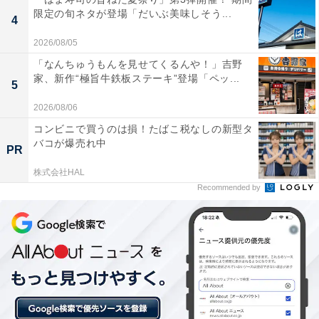
限定の旬ネタが登場「だいぶ美味しそう...
4
2026/08/05
次ページ
デニーズ公式Xの投稿も見る
「なんちゅうもんを見せてくるんや！」吉野
家、新作“極旨牛鉄板ステーキ”登場「ペッ...
5
2026/08/06
コンビニで買うのは損！たばこ税なしの新型タ
バコが爆売れ中
PR
株式会社HAL
Recommended by