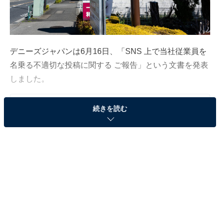
デニーズジャパンは6月16日、「SNS 上で当社従業員を
名乗る不適切な投稿に関する ご報告」という文書を発表
しました。
続きを読む
この記事の執筆者：
All About ニュース編集
部
「All About ニュース」は、ネットの話題から世の中の動きまで、暮
らしの中にあふれる「なぜ？」「どうして？」を分かりやすく伝え
るAll About発のニュースメディアです。お金や仕事、恋愛、ITに関
...続きを読む
する疑問に対して専門家が分かりやすく回答するほか、エンタメ情
報やSNSで話題のトピックスを紹介しています。
※本記事で紹介している商品の購入やサービスの利用により、売上の一部が
オールアバウトに還元されることがあります。
従業員を名乗る投稿について調査中と発表