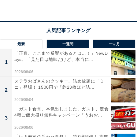
上がりました。
詳細は不明なものの、同社は今後も安心して利用しても
らえるよう、事実確認と信頼維持に努めていくとしてい
ます。続報にも注目が集まりますね。
最新
一週間
一ヶ月
「正直、ここまで反響があるとは…！」NewD
ays、「見た目は地味だけど、本当に...
1
2026/08/06
ステラおばさんのクッキー、詰め放題に「ミ
ニ」登場！ 1500円で「約23枚ほど詰...
2
2026/08/04
「ガスト食堂、本気出しました」ガスト、定食
Denny'sぴあ2024～50周年記念ファンブック～ (ぴあ
4種ご飯大盛り無料キャンペーン「うおお...
MOOK)
3
Amazonで見る
2026/08/06
「はま寿司の旨ねた夏祭り」第3弾開催！ 期間