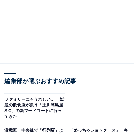
同社は、SNS上で自社の従業員を名乗る人物のアカウン
トが存在し、業務内容や店舗の衛生管理に関する発信が
行われていることを確認したようです。客や関係者に心
配をかけていることを謝罪しています。
さらに、日頃から厳格なマニュアルに基づいて食品衛生
管理および全従業員への教育を徹底しているとし、今回
のような発信に関する事象を重く受け止めているとして
編集部が選ぶおすすめ記事
います。現在は、当該アカウントおよび発信内容の真偽
を含め、全容解明に向けた事実関係の調査を進めている
とのこと。
ファミリーにもうれしい…！ 話
題の飲食店が集う「玉川髙島屋
S.C」の新フードコートに行っ
てきた
激戦区・中央線で「行列店」よ
「めっちゃショック」ステーキ