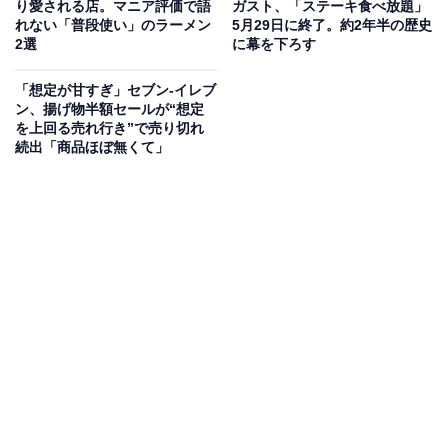
り愛される店。マニア評価で語
ガスト、「ステーキ食べ放題」
れない「普段使い」のラーメン
5月29日に終了。約2年半の歴史
2選
に幕を下ろす
「想定が甘すぎ」セブン-イレブ
ン、揚げ物半額セールが“想定
を上回る売れ行き”で売り切れ
続出「商品ほぼ無くて」
「こ、 これは」
ネット上では、「何があった」「こ、 これは」「絶対
あの人でしょ笑」「やばい。一人しか思い浮かばない
www」「流石にフェイクニュースと思って公式ホームペ
ージ行ったら横転」「下手したら損害賠償ものじゃ
ね？」「これはおおごとですね」など、さまざまな声が