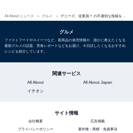
All About ニュース
グルメ
デニーズ、従業員？ の不適切な投稿を報告「流石にフェイクニュースと思って」「損害賠償ものじゃね？」
グルメ
ファストフードやスイーツなど、新商品の発売情報や、誰かに教えたくなる
最新グルメの話題、実食レポートなどをお届け。今日試したくなるおすすめ
レシピも紹介しています。
関連サービス
All About
All About Japan
イチオシ
サイト情報
会社概要
広告掲載
プライバシーポリシー
著作権・商標・免責事項