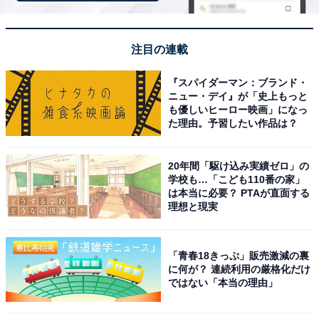
こちらもおすすめ
サイゼリヤ、6月10日にグランドメニュー改
定！ 夏限定商品も登場。チキン商品は差し込み
注目の連載
メニューに
『スパイダーマン：ブランド・
ニュー・デイ』が「史上もっと
も優しいヒーロー映画」になっ
た理由。予習したい作品は？
20年間「駆け込み実績ゼロ」の
学校も…「こども110番の家」
は本当に必要？ PTAが直面する
1
2
理想と現実
「青春18きっぷ」販売激減の裏
に何が？ 連続利用の厳格化だけ
ではない「本当の理由」