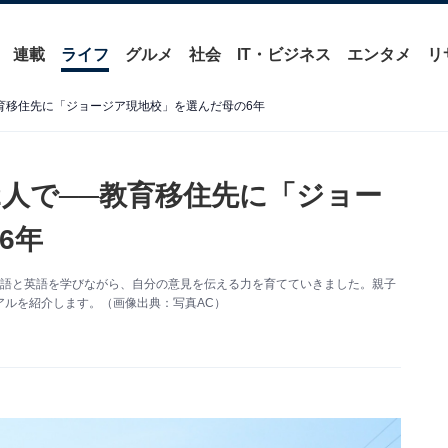
連載
ライフ
グルメ
社会
IT・ビジネス
エンタメ
リ
教育移住先に「ジョージア現地校」を選んだ母の6年
2人で──教育移住先に「ジョー
6年
ア語と英語を学びながら、自分の意見を伝える力を育てていきました。親子
アルを紹介します。（画像出典：写真AC）