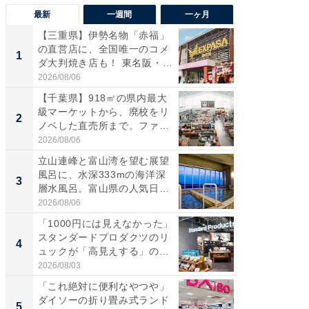
最新
一週間
一ヶ月
【三重県】伊勢名物「赤福」
【兵庫
の直営店に、全国唯一のコメ
ーメン
1
1
ダ大判焼き店も！ 東名阪・
再現した
伊...
道...
2026/08/06
2026/08/0
【千葉県】918㎡の県内最大
【三重
級マーケットから、廃校をリ
の直営
2
2
ノベした直売所まで。ファ
ダ大判焼
ー...
伊...
2026/08/06
2026/08/0
立山連峰と富山湾を望む展望
【千葉県
風呂に、水深333mの海洋深
級マー
3
3
層水風呂。富山県の人気日
ノベし
帰...
ー...
2026/08/06
2026/08/0
「1000円には見えなかった」
立山連
スタンダードプロダクツのリ
風呂に、
4
4
ュックが「高見えする」の...
層水風
帰...
2026/08/03
2026/08/0
「これ絶対に便利なやつや」
「これ
ダイソーの折り畳み式ランド
ダイソ
5
5