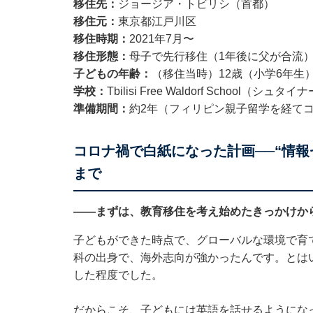
移住先：
ジョージア・トビリシ（首都）
移住元：
東京都江戸川区
移住時期：
2021年7月〜
移住形態：
母子で先行移住（1年後に父が合流
子どもの年齢：
（移住当時）12歳（小学6年生
学校：
Tbilisi Free Waldorf School（シ
準備期間：
約2年（フィリピン親子留学を経て
コロナ禍で白紙になった計画──“情報
まで
——まずは、教育移住を考え始めたきっかけか
子どもができた時点で、グローバルな環境で育
科の出身で、海外志向が強かったんです。とは
した程度でした。
だからこそ、子どもには英語を話せるようにな