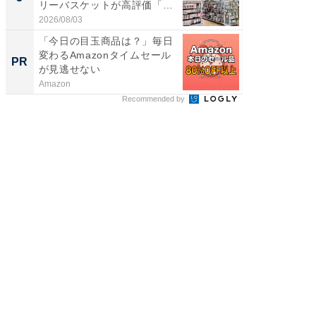
リーバスケットが高評価「使
リーバ
わ...
わ...
2026/08/03
2026/08/0
「今日の目玉商品は？」毎日
＜約1分
変わるAmazonタイムセール
へ歯科
PR
PR
が見逃せない
ブックを
以...
Amazon
あんしん
Recommended by