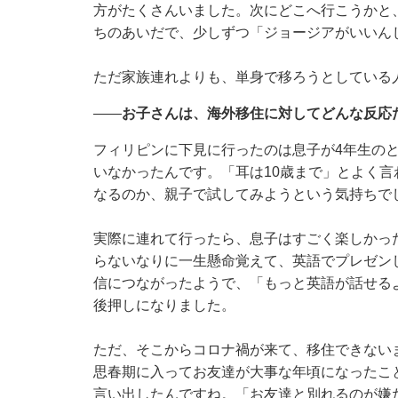
方がたくさんいました。次にどこへ行こうかと
ちのあいだで、少しずつ「ジョージアがいいん
ただ家族連れよりも、単身で移ろうとしている
——
お子さんは、海外移住に対してどんな反応
フィリピンに下見に行ったのは息子が4年生の
いなかったんです。「耳は10歳まで」とよく
なるのか、親子で試してみようという気持ちで
実際に連れて行ったら、息子はすごく楽しかっ
らないなりに一生懸命覚えて、英語でプレゼン
信につながったようで、「もっと英語が話せる
後押しになりました。
ただ、そこからコロナ禍が来て、移住できない
思春期に入ってお友達が大事な年頃になったこ
言い出したんですね。「お友達と別れるのが嫌