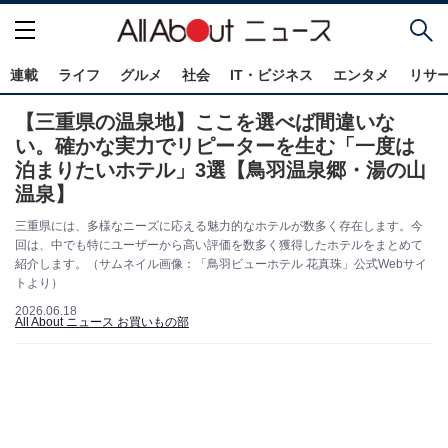
連載
ライフ
グルメ
社会
IT・ビジネス
エンタメ
リサ
【三重県の温泉地】ここを選べば間違いな
い。確かな実力でリピーターを生む「一度は
泊まりたいホテル」3選【鳥羽温泉郷・湯の山
温泉】
三重県には、多様なニーズに応える魅力的なホテルが数多く存在します。今
回は、中でも特にユーザーから高い評価を数多く獲得したホテルをまとめて
紹介します。（サムネイル画像：「鳥羽ビューホテル 花真珠」公式Webサイ
トより）
2026.06.18
All About ニュース お買いもの部