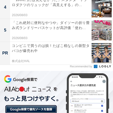
ロダクツのリュックが「高見えする」の...
4
あわせて読みたい
2026/08/03
【鳥羽温泉郷の人気ホテル】「鳥羽ビューホ
「これ絶対に便利なやつや」ダイソーの折り畳
テル 花真珠」が選ばれる理由
み式ランドリーバスケットが高評価「使わ...
5
2026/08/03
コンビニで買うのは損！たばこ税なしの新型タ
バコが爆売れ中
PR
株式会社HAL
Recommended by