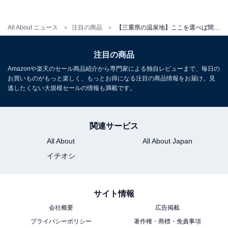
アクセス
All About ニュース
注目の商品
【三重県の温泉地】ここを選べば間違いない。確かな実力でリピーターを生む「一度は泊まりたいホテル」3選【鳥羽温泉郷・湯の山温泉】
所在地：三重県三重郡菰野町菰野4800-1
交通手段：東名阪自動車道「四日市IC」より国道477号
注目の商品
線(湯の山街道)を西へ約15分／新名神高速道路「菰野
Amazonや楽天のセール商品紹介から専門家による独自レビューまで、毎日の
IC(ETC専用)」より約5分／近鉄湯の山線「湯の山温泉
お買いものがもっと楽しく、もっとお得になる注目の商品情報をお届け。見
逃したくない大規模セールの情報も満載です。
駅」から徒歩 8分（約600m）／近鉄湯の山線「湯の山温
泉駅」から路線バス「アクアイグニス」行きに乗車、約
3分
関連サービス
All About
All About Japan
料金
イチオシ
大人1名（参考価格）：1万8500円
※料金は公式Webサイト参考価格
サイト情報
※プラン・部屋により価格は変動します
会社概要
広告掲載
チェックイン・チェックアウト
プライバシーポリシー
著作権・商標・免責事項