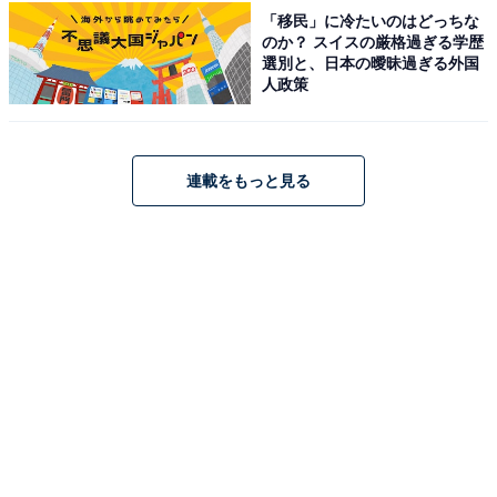
イトより）
「移民」に冷たいのはどっちな
のか？ スイスの厳格過ぎる学歴
「アクアイグニス 片岡温泉」は、加水・加温・循環一切
選別と、日本の曖昧過ぎる外国
無しの源泉100％かけ流しの天然温泉『片岡温泉』や
人政策
『休憩所』『温泉カフェ』を備えています。さらに『コ
ンフィチュール アッシュ』や『「笠庵」賛否両論』とい
った食事処、『宿泊棟』や『離れ宿』があり、充実した
連載をもっと見る
施設が集結しています。
楽天トラベルでホテルを見る