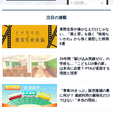
「アクアイグニス 片岡温泉」は源泉100％かけ流
しの湯と極上の食を堪能できる宿
注目の連載
東野圭吾や湊かなえだけじゃな
い、「業と罪」を描く『映画ち
いかわ』から強く連想した映画
8選
20年間「駆け込み実績ゼロ」の
学校も…「こども110番の家」
は本当に必要？ PTAが直面する
理想と現実
「青春18きっぷ」販売激減の裏
に何が？ 連続利用の厳格化だけ
ではない「本当の理由」
アクアイグニス 片岡温泉（画像：「アクアイグニス 片岡温泉」公式Webサ