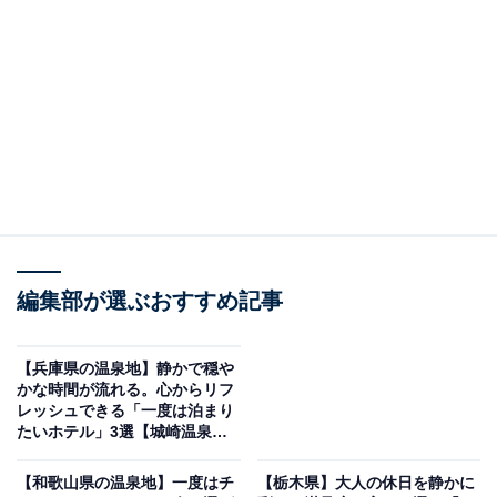
「鳥羽ビューホテル 花真珠」は全室オーシャンビ
ューの絶景と美食が魅力
編集部が選ぶおすすめ記事
【兵庫県の温泉地】静かで穏や
かな時間が流れる。心からリフ
レッシュできる「一度は泊まり
たいホテル」3選【城崎温泉・
有馬温泉】
【和歌山県の温泉地】一度はチ
【栃木県】大人の休日を静かに
鳥羽ビューホテル 花真珠（画像：「鳥羽ビューホテル 花真珠」公式Webサ