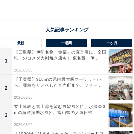
アクセス
所在地：三重県鳥羽市安楽島町1075-98
交通手段：近鉄・JR鳥羽駅より車で約10分（無料送迎バ
最新
一週間
一ヶ月
スあり）／伊勢自動車道・伊勢西ICより約15分
【三重県】伊勢名物「赤福」の直営店に、全国
唯一のコメダ大判焼き店も！ 東名阪・伊...
料金
1
2026/08/06
大人1名（参考価格）：1万6005円
【千葉県】918㎡の県内最大級マーケットか
※料金は公式Webサイト参考価格
ら、廃校をリノベした直売所まで。ファー...
2
※プラン・部屋により価格は変動します
2026/08/06
チェックイン・チェックアウト
立山連峰と富山湾を望む展望風呂に、水深333
mの海洋深層水風呂。富山県の人気日帰...
3
チェックイン：15:00
チェックアウト：10:00
2026/08/06
※プランにより時間が異なる可能性があります
「1000円には見えなかった」スタンダードプ