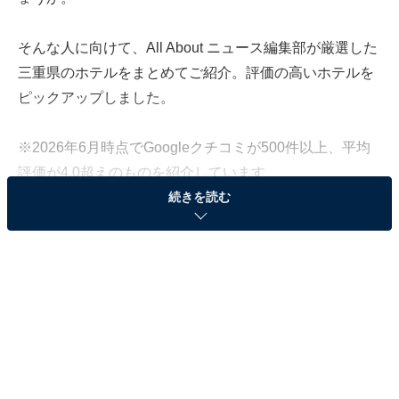
そんな人に向けて、All About ニュース編集部が厳選した
三重県のホテルをまとめてご紹介。評価の高いホテルを
ピックアップしました。
※2026年6月時点でGoogleクチコミが500件以上、平均
評価が4.0超えのものを紹介しています
続きを読む
この記事の執筆者：
All About ニュース お買
いもの部
Amazonのセール商品から売れ筋ランキングまで、毎日のお買いも
のがもっと楽しく、もっとお得になる情報をお届け。編集部員によ
る独自レビューなど、ここでしか手に入らない情報も満載です。
...続きを読む
※本記事で紹介している商品の購入やサービスの利用により、売上の一部が
オールアバウトに還元されることがあります。