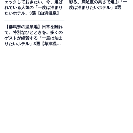
ェックしておきたい。今、選ば
彩る。満足度の高さで選ぶ「一
イトより）
れている人気の「一度は泊まり
度は泊まりたいホテル」3選
たいホテル」3選【白浜温泉】
「鳥羽ビューホテル 花真珠」は、鳥羽湾を見下ろす高台
に位置し、全客室から美しい海を一望できる絶景の宿で
【群馬県の温泉地】日常を離れ
す。温泉は、大浴場「水軍の湯」「美麗の湯」のほか、
て、特別なひとときを。多くの
ゲストが絶賛する「一度は泊ま
開放感あふれる露天風呂「遊湯」で名湯・榊原温泉の湯
りたいホテル」3選【草津温
を楽しめます。食事は伊勢志摩の旬を凝縮した献立が自
泉・四万温泉・伊香保温泉】
慢で、伊勢海老や鮑、松阪牛といった豪華食材を堪能で
きます。
楽天トラベルでホテルを見る