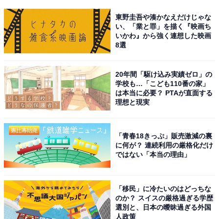
東野圭吾や湊かなえだけじゃな
い、「業と罪」を描く『映画ち
いかわ』から強く連想した映画
8選
20年間「駆け込み実績ゼロ」の
学校も…「こども110番の家」
は本当に必要？ PTAが直面する
理想と現実
「青春18きっぷ」販売激減の裏
に何が？ 連続利用の厳格化だけ
ではない「本当の理由」
「移民」に冷たいのはどっちな
のか？ スイスの厳格過ぎる学歴
選別と、日本の曖昧過ぎる外国
人政策