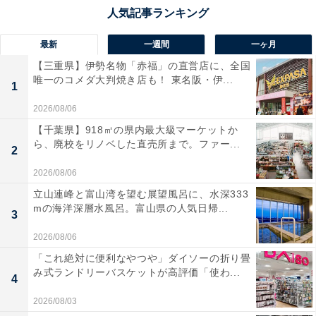
最新
一週間
一ヶ月
【三重県】伊勢名物「赤福」の直営店に、全国
唯一のコメダ大判焼き店も！ 東名阪・伊...
1
2026/08/06
【千葉県】918㎡の県内最大級マーケットか
ら、廃校をリノベした直売所まで。ファー...
2
2026/08/06
立山連峰と富山湾を望む展望風呂に、水深333
mの海洋深層水風呂。富山県の人気日帰...
3
2026/08/06
「これ絶対に便利なやつや」ダイソーの折り畳
み式ランドリーバスケットが高評価「使わ...
4
2026/08/03