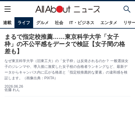
連載
ライフ
グルメ
社会
IT・ビジネス
エンタメ
リサ
まるで指定校推薦……東京科学大学「女子
枠」の不公平感をデータで検証【女子間の格
差も】
なぜ東京科学大学（旧東工大）の「女子枠」は反発されるのか？ 一般選抜女
子のジレンマや、導入後に激変した女子校の合格者ランキングなど、最新デ
ータからキャンパス内に広がる格差と「指定校推薦的な要素」の違和感を検
証します。（画像出典：PIXTA）
2026.06.26
佐藤 れん