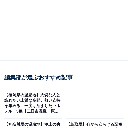
「鳴子温泉 ホテル亀屋」は独特な香りの「黒湯」
と車窓が魅力の宿
編集部が選ぶおすすめ記事
【福岡県の温泉地】大切な人と
訪れたい上質な空間。熱い支持
を集める「一度は泊まりたいホ
テル」3選【二日市温泉・原鶴
温泉】
【神奈川県の温泉地】極上の癒
【鳥取県】心から安らげる至福
鳴子温泉 ホテル亀屋（画像：「鳴子温泉 ホテル亀屋」公式Webサイトよ