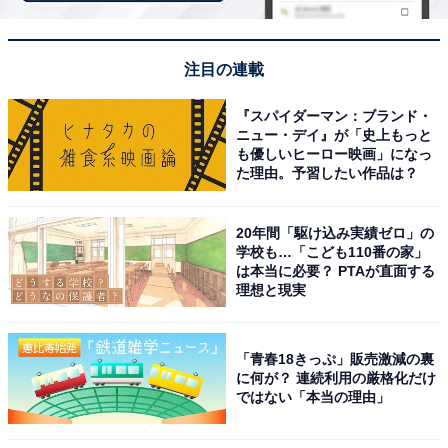
「仙台 秋保温泉 迎賓館 櫻離宮」は全室露天風呂
注目の連載
と内風呂を備えた贅沢な離れ
『スパイダーマン：ブランド・
ニュー・デイ』が「史上もっと
も優しいヒーロー映画」になっ
た理由。予習したい作品は？
20年間「駆け込み実績ゼロ」の
学校も…「こども110番の家」
は本当に必要？ PTAが直面する
理想と現実
「青春18きっぷ」販売激減の裏
に何が？ 連続利用の厳格化だけ
ではない「本当の理由」