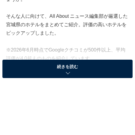
そんな人に向けて、All About ニュース編集部が厳選した
宮城県のホテルをまとめてご紹介。評価の高いホテルを
ピックアップしました。
※2026年6月時点でGoogleクチコミが500件以上、平均
評価が4.0超えのものを紹介しています
続きを読む
この記事の執筆者：
All About ニュース お買
いもの部
Amazonのセール商品から売れ筋ランキングまで、毎日のお買いも
のがもっと楽しく、もっとお得になる情報をお届け。編集部員によ
る独自レビューなど、ここでしか手に入らない情報も満載です。
...続きを読む
※本記事で紹介している商品の購入やサービスの利用により、売上の一部が
オールアバウトに還元されることがあります。