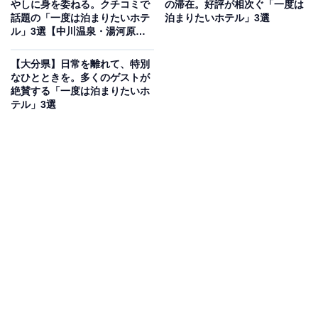
やしに身を委ねる。クチコミで
の滞在。好評が相次ぐ「一度は
り）
話題の「一度は泊まりたいホテ
泊まりたいホテル」3選
ル」3選【中川温泉・湯河原温
「鳴子温泉 ホテル亀屋」は、皮膚をつるつるにする効果
泉・仙石原温泉】
がある地域でも珍しい「二見源泉」の「黒湯（重曹
【大分県】日常を離れて、特別
泉）」を堪能できる宿です。男性露天風呂や客室からは
なひとときを。多くのゲストが
絶賛する「一度は泊まりたいホ
敷地すぐ横を通る陸羽東線の車両を眺めることができ、
テル」3選
ローカル線の風情を存分に楽しめます。お食事には東北
の時季の恵みを楽しめる季節の会席料理をいただけま
す。
楽天トラベルでホテルを見る