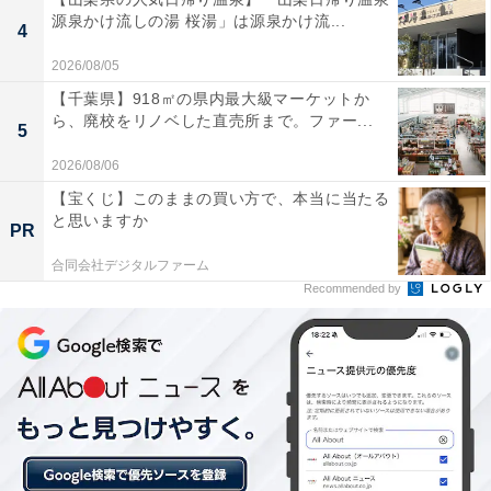
源泉かけ流しの湯 桜湯」は源泉かけ流...
※プランにより時間が異なる可能性があります
4
2026/08/05
あわせて読みたい
【千葉県】918㎡の県内最大級マーケットか
【鳴子温泉の人気ホテル】「鳴子温泉 ホテル
ら、廃校をリノベした直売所まで。ファー...
5
亀屋」が選ばれる理由
2026/08/06
【宝くじ】このままの買い方で、本当に当たる
と思いますか
PR
合同会社デジタルファーム
Recommended by