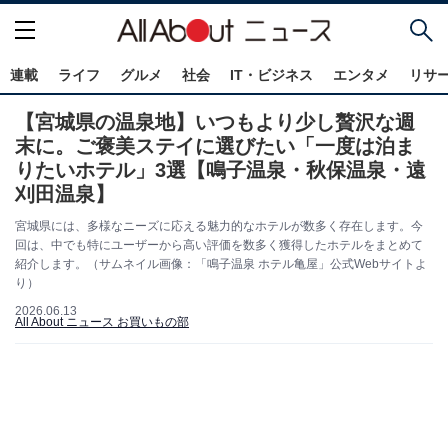
連載
ライフ
グルメ
社会
IT・ビジネス
エンタメ
リサ
【宮城県の温泉地】いつもより少し贅沢な週
末に。ご褒美ステイに選びたい「一度は泊ま
りたいホテル」3選【鳴子温泉・秋保温泉・遠
刈田温泉】
宮城県には、多様なニーズに応える魅力的なホテルが数多く存在します。今
回は、中でも特にユーザーから高い評価を数多く獲得したホテルをまとめて
紹介します。（サムネイル画像：「鳴子温泉 ホテル亀屋」公式Webサイトよ
り）
2026.06.13
All About ニュース お買いもの部