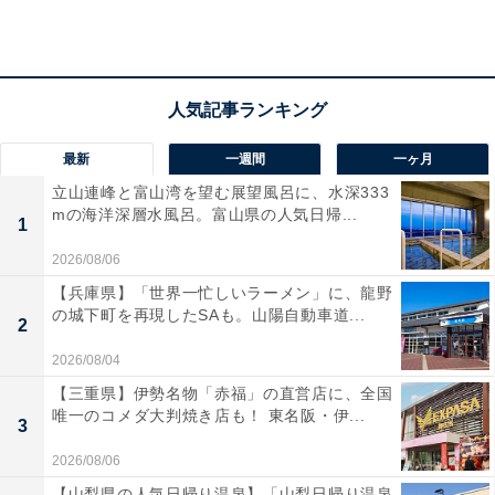
アクセス
所在地：宮城県大崎市鳴子温泉車湯54-6
交通手段：JR鳴子温泉駅よりタクシーで約3分／公式
最新
一週間
一ヶ月
Webサイトをご確認ください
立山連峰と富山湾を望む展望風呂に、水深333
mの海洋深層水風呂。富山県の人気日帰...
料金
1
2026/08/06
大人1名（参考価格）：公式Webサイトをご確認くださ
【兵庫県】「世界一忙しいラーメン」に、龍野
い
の城下町を再現したSAも。山陽自動車道...
2
※料金は公式Webサイト参考価格
※プラン・部屋により価格は変動します
2026/08/04
【三重県】伊勢名物「赤福」の直営店に、全国
唯一のコメダ大判焼き店も！ 東名阪・伊...
チェックイン・チェックアウト
3
チェックイン：15:00
2026/08/06
チェックアウト：10:00
【山梨県の人気日帰り温泉】「山梨日帰り温泉