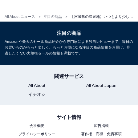
All About ニュース
注目の商品
【宮城県の温泉地】いつもより少し贅沢な週末に。ご褒美ステイに選びたい「一度は泊まりたいホテル」3選【鳴子温泉・秋保温泉・遠刈田温泉】
注目の商品
アクセス
Amazonや楽天のセール商品紹介から専門家による独自レビューまで、毎日の
所在地：宮城県仙台市太白区秋保町湯元字除26-1
お買いものがもっと楽しく、もっとお得になる注目の商品情報をお届け。見
逃したくない大規模セールの情報も満載です。
交通手段：JR仙台駅東口より無料シャシャトルバス（予
約制）で約40分／仙台南ICより車で約15分
関連サービス
料金
All About
All About Japan
大人1名（参考価格）：2万4000円
イチオシ
※料金は公式Webサイト参考価格
※プラン・部屋により価格は変動します
サイト情報
チェックイン・チェックアウト
会社概要
広告掲載
プライバシーポリシー
著作権・商標・免責事項
チェックイン：15:00