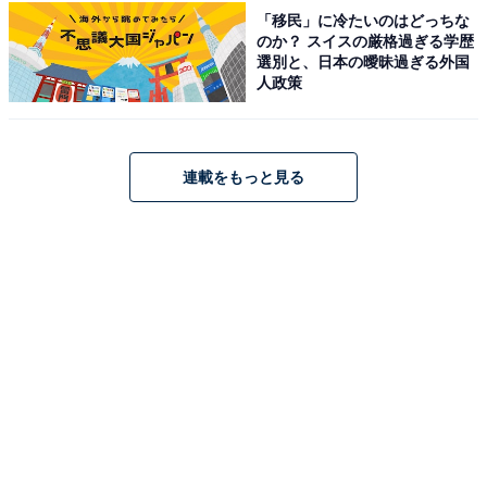
「移民」に冷たいのはどっちな
仙台 秋保温泉 迎賓館 櫻離宮（画像：「仙台 秋保温泉 迎賓館 櫻離宮」公式
Webサイトより）
のか？ スイスの厳格過ぎる学歴
選別と、日本の曖昧過ぎる外国
「仙台 秋保温泉 迎賓館 櫻離宮」は、名取川のほとりに
人政策
佇む「ホテル瑞鳳」の離れとして誕生した静寂に包まれ
た宿です。全客室に露天風呂と内風呂の両方を完備して
おり、心ゆくまで秋保の名湯を独り占めできます。宿泊
連載をもっと見る
者は専用ラウンジでドリンクや軽食を楽しめるほか、隣
接する「ホテル瑞鳳」の大浴場や種類豊富な「seasons
ビュッフェ」も利用可能。プライベート感と大型ホテル
の利便性を併せ持つ贅沢な空間が魅力です。
楽天トラベルでホテルを見る