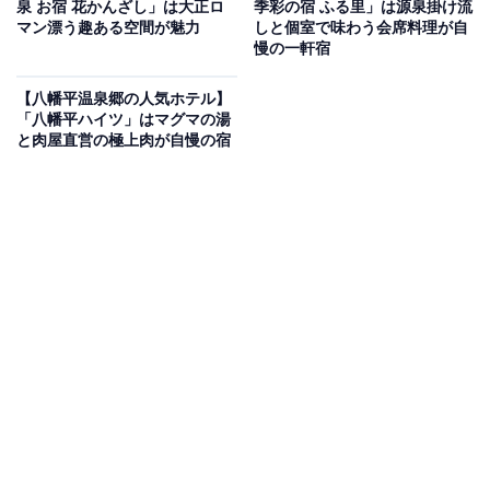
Amazonのセール商品から売れ筋ランキングまで、毎日のお買いも
泉 お宿 花かんざし」は大正ロ
季彩の宿 ふる里」は源泉掛け流
のがもっと楽しく、もっとお得になる情報をお届け。編集部員によ
マン漂う趣ある空間が魅力
しと個室で味わう会席料理が自
慢の一軒宿
る独自レビューなど、ここでしか手に入らない情報も満載です。
...続きを読む
【八幡平温泉郷の人気ホテル】
※本記事で紹介している商品の購入やサービスの利用により、売上の一部が
「八幡平ハイツ」はマグマの湯
オールアバウトに還元されることがあります。
と肉屋直営の極上肉が自慢の宿
「鳴子温泉 ホテル亀屋」は独特な香りの「黒湯」
と車窓が魅力の宿
「鳴子温泉 ホテル亀屋」は、皮膚をつるつるにする効果
がある地域でも珍しい「二見源泉」の「黒湯（重曹
泉）」を堪能できる宿です。男性露天風呂や客室からは
敷地すぐ横を通る陸羽東線の車両を眺めることができ、
ローカル線の風情を存分に楽しめます。お食事には東北
の時季の恵みを楽しめる季節の会席料理をいただけま
す。