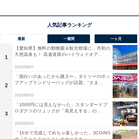
楽天トラベルでホテルを見る
最新
一週間
一ヶ月
【愛知県】無料の動物園＆観光牧場に、市初の
天然温泉も！ 高速道路のハイウェイオア...
1
2026/08/07
「面白いのあったから購入〜」ダイソーのポッ
プアップランドリーバッグが話題。“さま...
2
2026/08/03
「1000円には見えなかった」スタンダードプ
ロダクツのリュックが「高見えする」の...
3
2026/08/03
「15分で完成してめちゃ楽しかった」3COINS