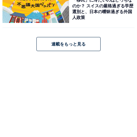
のか？ スイスの厳格過ぎる学歴
選別と、日本の曖昧過ぎる外国
人政策
アクセス
所在地：〒989-6821 宮城県大崎市鳴子温泉車湯54-6
交通手段：JR鳴子温泉駅よりタクシーで約3分／公式
連載をもっと見る
Webサイトをご確認ください
料金
大人1名（参考価格）：公式Webサイトをご確認くださ
い円
※料金は公式Webサイト参考価格
※プラン・部屋により価格は変動します
チェックイン・チェックアウト
チェックイン：15:00