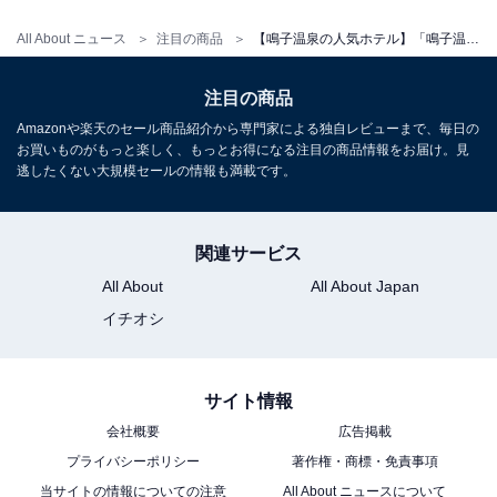
チェックアウト：10:00
※プランにより時間が異なる可能性があります
All About ニュース
注目の商品
【鳴子温泉の人気ホテル】「鳴子温泉 ホテル亀屋」が選ばれる理由
※掲載されている情報は記事公開時のものです。あらか
注目の商品
じめご了承ください。
Amazonや楽天のセール商品紹介から専門家による独自レビューまで、毎日の
お買いものがもっと楽しく、もっとお得になる注目の商品情報をお届け。見
また、記事中の宿泊プランを予約すると、売上の一部が
逃したくない大規模セールの情報も満載です。
オールアバウトに還元されることがあります。
関連サービス
こちらもおすすめ
All About
All About Japan
【遠刈田温泉の人気ホテル】「遠刈田温泉 旬菜
イチオシ
湯宿 旅舘大忠」が選ばれる理由
サイト情報
会社概要
広告掲載
プライバシーポリシー
著作権・商標・免責事項
当サイトの情報についての注意
All About ニュースについて