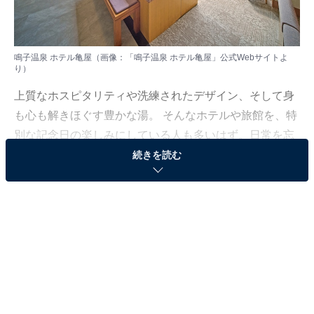
鳴子温泉 ホテル亀屋（画像：「鳴子温泉 ホテル亀屋」公式Webサイトよ
り）
上質なホスピタリティや洗練されたデザイン、そして身
も心も解きほぐす豊かな湯。 そんなホテルや旅館を、特
別な記念日の楽しみにしている人も多いはず。日常を忘
れ、名湯に癒やされながら満たされる非日常の体験は、
続きを読む
何物にも代えがたい時間ですよね。しかし、近年では趣
向を凝らした温泉宿や人気のホテルも多く、どこに滞在
すればよいか迷ってしまう……そんな思いを抱えている
人もいるのではないでしょうか。
そんな人に向けて、All About ニュース編集部が厳選した
人気かつ評価の高い施設を厳選して紹介します。今回取
り上げるのは鳴子温泉の「鳴子温泉 ホテル亀屋」です。