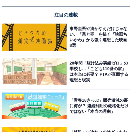
年季は感じるものの綺麗に掃除が行き届いた清潔感
のある館内
注目の連載
東野圭吾や湊かなえだけじゃな
い、「業と罪」を描く『映画ち
いかわ』から強く連想した映画
8選
20年間「駆け込み実績ゼロ」の
学校も…「こども110番の家」
は本当に必要？ PTAが直面する
理想と現実
「青春18きっぷ」販売激減の裏
に何が？ 連続利用の厳格化だけ
ではない「本当の理由」
アクセス・料金・宿泊情報は？
「移民」に冷たいのはどっちな