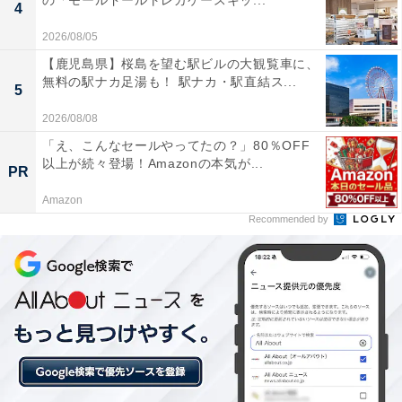
の「モールドールトレカケースキッ...
4
2026/08/05
【鹿児島県】桜島を望む駅ビルの大観覧車に、
無料の駅ナカ足湯も！ 駅ナカ・駅直結ス...
5
「鳴子温泉 ホテル亀屋」の口コミは？
2026/08/08
「え、こんなセールやってたの？」80％OFF
「鳴子温泉 ホテル亀屋」には、以下のような口コミが寄
以上が続々登場！Amazonの本気が...
PR
せられています。
Amazon
Recommended by
独特な香りと高い効能が評判の源泉かけ流しの温泉
地元の食材をふんだんに使用した美味しく満足感の
ある料理