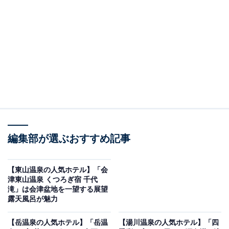
※2026年5月時点で、楽天トラベル上の平均評価が4.0超
えのものを紹介しています
楽天トラベルでホテルを見る
編集部が選ぶおすすめ記事
【東山温泉の人気ホテル】「会
津東山温泉 くつろぎ宿 千代
滝」は会津盆地を一望する展望
この記事の執筆者：
All About ニュース お買
露天風呂が魅力
いもの部
【岳温泉の人気ホテル】「岳温
【湯川温泉の人気ホテル】「四