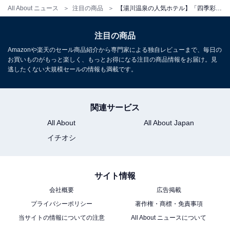
All About ニュース
注目の商品
【湯川温泉の人気ホテル】「四季彩の宿 ふる里」は源泉掛け流しと個室で味わう会席料理が自慢の一軒宿
※掲載されている情報は記事公開時のものです。あらか
じめご了承ください。
注目の商品
また、記事中の宿泊プランを予約すると、売上の一部が
Amazonや楽天のセール商品紹介から専門家による独自レビューまで、毎日の
お買いものがもっと楽しく、もっとお得になる注目の商品情報をお届け。見
オールアバウトに還元されることがあります。
逃したくない大規模セールの情報も満載です。
こちらもおすすめ
関連サービス
【八幡平温泉郷の人気ホテル】「八幡平ハイ
All About
All About Japan
ツ」はマグマの湯と肉屋直営の極上肉が自慢の
宿
イチオシ
サイト情報
会社概要
広告掲載
プライバシーポリシー
著作権・商標・免責事項
当サイトの情報についての注意
All About ニュースについて