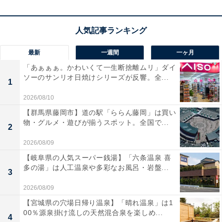
楽天トラベルでホテルを見る
最新
一週間
一ヶ月
「あぁぁぁ。かわいくて一生断捨離ムリ」ダイ
ソーのサンリオ日焼けシリーズが反響。全...
1
2026/08/10
【群馬県藤岡市】道の駅「ららん藤岡」は買い
物・グルメ・遊びが揃うスポット。全国で...
2
2026/08/09
【岐阜県の人気スーパー銭湯】「六条温泉 喜
多の湯」は人工温泉や多彩なお風呂・岩盤...
3
2026/08/09
【宮城県の穴場日帰り温泉】「晴れ温泉」は1
00％源泉掛け流しの天然混合泉を楽しめ...
4