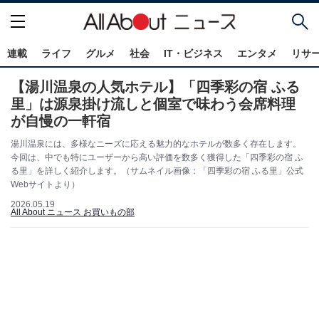
連載
ライフ
グルメ
社会
IT・ビジネス
エンタメ
リサ
【湯川温泉の人気ホテル】「四季彩の宿 ふる
里」は源泉掛け流しと個室で味わう会席料理
が自慢の一軒宿
湯川温泉には、多様なニーズに応える魅力的なホテルが数多く存在します。
今回は、中でも特にユーザーから高い評価を数多く獲得した「四季彩の宿 ふ
る里」を詳しく紹介します。（サムネイル画像：「四季彩の宿 ふる里」公式
Webサイトより）
2026.05.19
All About ニュース お買いもの部