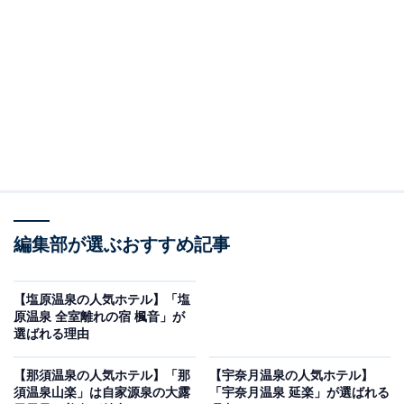
り上げるのは湯川温泉の「四季彩の宿 ふる里」です。
※2026年5月時点で、楽天トラベル上の平均評価が4.0超
えのものを紹介しています
楽天トラベルでホテルを見る
編集部が選ぶおすすめ記事
【塩原温泉の人気ホテル】「塩
原温泉 全室離れの宿 楓音」が
選ばれる理由
この記事の執筆者：
All About ニュース お買
いもの部
【那須温泉の人気ホテル】「那
【宇奈月温泉の人気ホテル】
須温泉山楽」は自家源泉の大露
「宇奈月温泉 延楽」が選ばれる