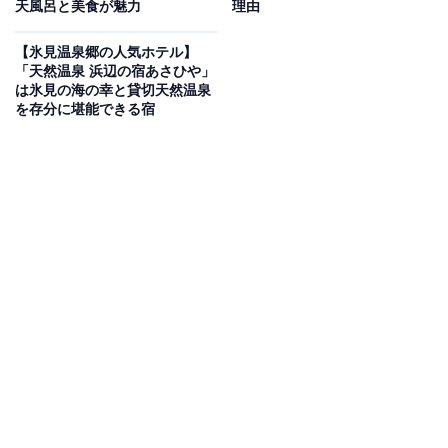
天風呂と美食が魅力
理由
Amazonのセール商品から売れ筋ランキングまで、毎日のお買いも
のがもっと楽しく、もっとお得になる情報をお届け。編集部員によ
【氷見温泉郷の人気ホテル】
る独自レビューなど、ここでしか手に入らない情報も満載です。
...続きを読む
「天然温泉 浜辺の宿あさひや」
は氷見の海の幸と貸切天然温泉
※本記事で紹介している商品の購入やサービスの利用により、売上の一部が
を存分に堪能できる宿
オールアバウトに還元されることがあります。
「四季彩の宿 ふる里」は源泉掛け流しと個室で味
わう会席料理が自慢の一軒宿
「四季彩の宿 ふる里」は、湯川温泉の源泉掛け流しを堪
能できる清流に沿う閑静な一軒宿。鳥海山から運んでき
た岩で作った露天風呂や大浴場で、豊富な湯量と美肌の
湯を楽しめます。夕朝食ともに「個室」会食場で提供さ
れる四季折々の会席料理が自慢で、朝食は5種類のメイ
ンから選べるのも魅力です。