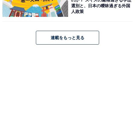
選別と、日本の曖昧過ぎる外国
所在地：〒029-5514 岩手県和賀郡西和賀町湯川52-17
人政策
交通手段：秋田自動車道 湯田ICからJRほっとゆだ駅前を
経由して湯川温泉方面へ約10分／JR北上線 ほっとゆだ
駅から湯川温泉行き 湯けむりタクシー約5分
連載をもっと見る
料金
大人1名（参考価格）：公式Webサイトをご確認くださ
い
※料金は公式Webサイト参考価格
※プラン・部屋により価格は変動します
チェックイン・チェックアウト
チェックイン：15:00
チェックアウト：11:00
※プランにより時間が異なる可能性があります