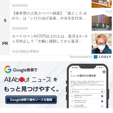
2026/08/09
【岐阜県の人気スーパー銭湯】「湯どころ み
のり」は「いけだゆげ温泉」や冷冷交代浴...
5
「四季彩の宿 ふる里」の口コミは？
2026/08/09
カードローン50万円以上の人は、返済を3～6
「四季彩の宿 ふる里」には、以下のような口コミが寄せ
ヶ月停止して『大幅に減額してから返済...
PR
られています。
渋谷法務総合事務所
Recommended by
源泉掛け流しの温泉がいつでも入れて素晴らしい
地元の食材を活かした個室での食事が美味しい
スタッフの温かく丁寧な接客が心地よい