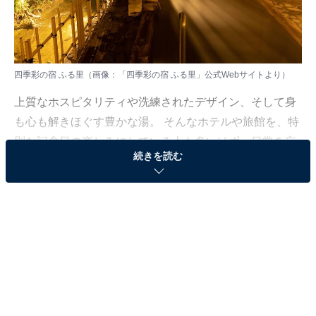
四季彩の宿 ふる里（画像：「四季彩の宿 ふる里」公式Webサイトより）
上質なホスピタリティや洗練されたデザイン、そして身
も心も解きほぐす豊かな湯。 そんなホテルや旅館を、特
別な記念日の楽しみにしている人も多いはず。日常を忘
続きを読む
れ、名湯に癒やされながら満たされる非日常の体験は、
何物にも代えがたい時間ですよね。しかし、近年では趣
向を凝らした温泉宿や人気のホテルも多く、どこに滞在
すればよいか迷ってしまう……そんな思いを抱えている
人もいるのではないでしょうか。
そんな人に向けて、All About ニュース編集部が厳選した
人気かつ評価の高い施設を厳選して紹介します。今回取