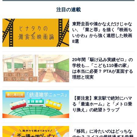
注目の連載
東野圭吾や湊かなえだけじゃな
い、「業と罪」を描く『映画ち
いかわ』から強く連想した映画
8選
20年間「駆け込み実績ゼロ」の
学校も…「こども110番の家」
は本当に必要？ PTAが直面する
理想と現実
【要注意】東京駅で絶対にハマ
る「最遠ホーム」と「メトロ乗
り換え」の絶望トラップ
アクセス・料金・宿泊情報は？
「移民」に冷たいのはどっちな
アクセス
のか？ スイスの厳格過ぎる学歴