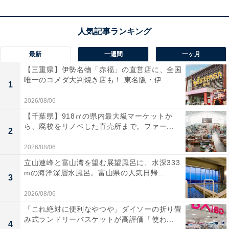
べて貸切」で利用でき、周囲を気にせず「癒やしの時
間」を過ごせるのが特徴です。
最新
一週間
一ヶ月
【三重県】伊勢名物「赤福」の直営店に、全国
唯一のコメダ大判焼き店も！ 東名阪・伊...
1
楽天トラベルでホテルを見る
2026/08/06
【千葉県】918㎡の県内最大級マーケットか
ら、廃校をリノベした直売所まで。ファー...
2
2026/08/06
立山連峰と富山湾を望む展望風呂に、水深333
mの海洋深層水風呂。富山県の人気日帰...
3
2026/08/06
「これ絶対に便利なやつや」ダイソーの折り畳
み式ランドリーバスケットが高評価「使わ...
4