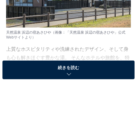
天然温泉 浜辺の宿あさひや（画像：「天然温泉 浜辺の宿あさひや」公式
Webサイトより）
上質なホスピタリティや洗練されたデザイン、そして身
も心も解きほぐす豊かな湯。 そんなホテルや旅館を、特
別な記念日の楽しみにしている人も多いはず。日常を忘
続きを読む
れ、名湯に癒やされながら満たされる非日常の体験は、
何物にも代えがたい時間ですよね。しかし、近年では趣
向を凝らした温泉宿や人気のホテルも多く、どこに滞在
すればよいか迷ってしまう……そんな思いを抱えている
人もいるのではないでしょうか。
そんな人に向けて、All About ニュース編集部が厳選した
人気かつ評価の高い施設を厳選して紹介します。今回取