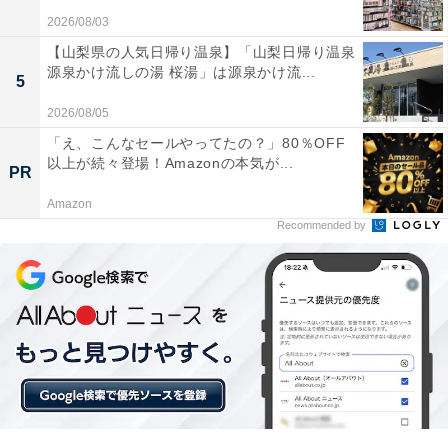
2026/08/03
【山梨県の人気日帰り温泉】「山梨日帰り温泉
源泉かけ流しの湯 桜湯」は源泉かけ流...
5
2026/08/05
「え、こんなセールやってたの？」80％OFF
以上が続々登場！Amazonの本気が...
PR
「天然温泉 浜辺の宿あさひや」の口コミは？
Amazon
Recommended by
「天然温泉 浜辺の宿あさひや」には、以下のような口コ
ミが寄せられています。
獲れたての新鮮な海の幸が驚くほどのボリュームで
提供される