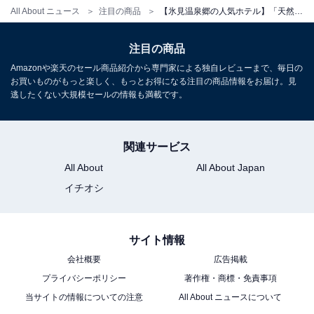
チェックイン・チェックアウト
All About ニュース
注目の商品
【氷見温泉郷の人気ホテル】「天然温泉 浜辺の宿あさひや」は氷見の海の幸と貸切天然温泉を存分に堪能できる宿
チェックイン：15:00
注目の商品
チェックアウト：10:00
Amazonや楽天のセール商品紹介から専門家による独自レビューまで、毎日の
※プランにより時間が異なる可能性があります
お買いものがもっと楽しく、もっとお得になる注目の商品情報をお届け。見
逃したくない大規模セールの情報も満載です。
※掲載されている情報は記事公開時のものです。あらか
じめご了承ください。
関連サービス
また、記事中の宿泊プランを予約すると、売上の一部が
All About
All About Japan
オールアバウトに還元されることがあります。
イチオシ
こちらもおすすめ
サイト情報
【熱海温泉の人気ホテル】「絶景掛け流しの宿
熱海月右衛門」が選ばれる理由
会社概要
広告掲載
プライバシーポリシー
著作権・商標・免責事項
当サイトの情報についての注意
All About ニュースについて