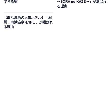
できる宿
〜SORA no KAZE〜」が選ばれ
いもの部
る理由
Amazonのセール商品から売れ筋ランキングまで、毎日のお買いも
【白浜温泉の人気ホテル】「紀
のがもっと楽しく、もっとお得になる情報をお届け。編集部員によ
州・白浜温泉 むさし」が選ばれ
る独自レビューなど、ここでしか手に入らない情報も満載です。
...続きを読む
る理由
※本記事で紹介している商品の購入やサービスの利用により、売上の一部が
オールアバウトに還元されることがあります。
「天然温泉 浜辺の宿あさひや」は富山湾の旬を味
わう食の宿
富山県氷見市、島尾海岸の目の前に佇む「天然温泉 浜辺
の宿あさひや」は、朝は海の音で目覚め、夕暮れは水平
線に癒される贅沢な湯宿です。「氷見の港に揚がる旬の
魚」を中心とした料理が最大の魅力で、「寒ブリ」や
「のどぐろ」、「白エビ」など、その日一番の鮮魚を堪
能できます。お風呂は天然温泉100％の「三つの湯処す