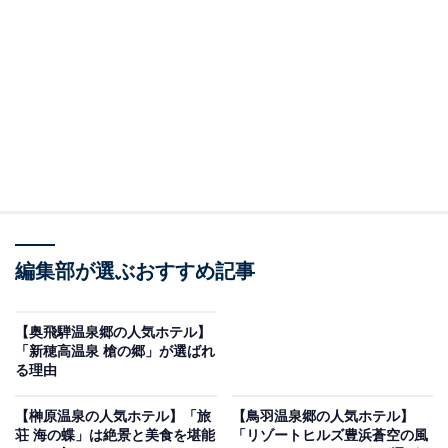
り上げるのは氷見温泉郷の「天然温泉 浜辺の宿あさひ
や」です。
※2026年5月時点で、楽天トラベル上の平均評価が4.0超
えのものを紹介しています
編集部が選ぶおすすめ記事
楽天トラベルでホテルを見る
【奥飛騨温泉郷の人気ホテル】
「新穂高温泉 槍の郷」が選ばれ
る理由
【榊原温泉の人気ホテル】「旅
【鳥羽温泉郷の人気ホテル】
この記事の執筆者：
All About ニュース お買
荘 海の蝶」は絶景と美食を堪能
「リゾートヒルズ豊浜蒼空の風