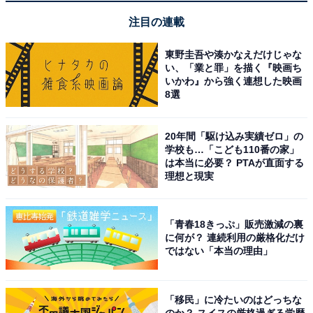
三つの天然温泉がすべて貸切で気兼ねなくゆっくり
注目の連載
浸かれる
東野圭吾や湊かなえだけじゃな
い、「業と罪」を描く『映画ち
いかわ』から強く連想した映画
館内は隅々まで清潔感にあふれスタッフの対応も非
8選
常に丁寧
20年間「駆け込み実績ゼロ」の
学校も…「こども110番の家」
は本当に必要？ PTAが直面する
理想と現実
「青春18きっぷ」販売激減の裏
に何が？ 連続利用の厳格化だけ
ではない「本当の理由」
「移民」に冷たいのはどっちな
のか？ スイスの厳格過ぎる学歴