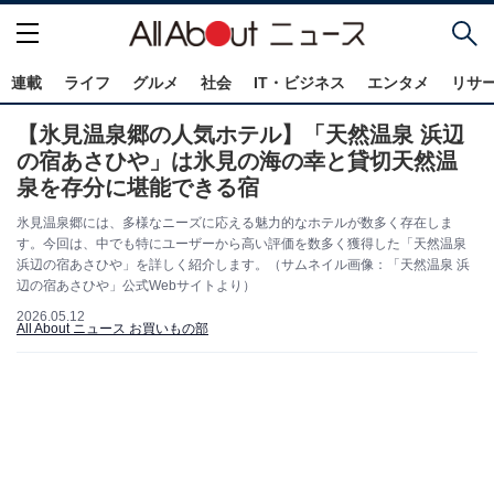
連載
ライフ
グルメ
社会
IT・ビジネス
エンタメ
リサ
【氷見温泉郷の人気ホテル】「天然温泉 浜辺
の宿あさひや」は氷見の海の幸と貸切天然温
泉を存分に堪能できる宿
氷見温泉郷には、多様なニーズに応える魅力的なホテルが数多く存在しま
す。今回は、中でも特にユーザーから高い評価を数多く獲得した「天然温泉
浜辺の宿あさひや」を詳しく紹介します。（サムネイル画像：「天然温泉 浜
辺の宿あさひや」公式Webサイトより）
2026.05.12
All About ニュース お買いもの部