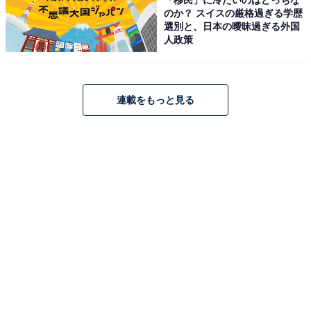
のか？ スイスの厳格過ぎる学歴
選別と、日本の曖昧過ぎる外国
人政策
海一望絶景の宿 いなとり荘（画像：「海一望絶景の宿 いなとり荘」公式
Webサイトより）
「海一望絶景の宿 いなとり荘」は、全ての客室から東伊
連載をもっと見る
豆の広大な海を一望できる絶景の宿です。展望大浴場
「うみ」や展望露天風呂「蒼空（SORA）」では、海へ
続くような圧倒的な開放感を味わえます。食事は稲取漁
港で水揚げされた「金目鯛の煮付け」をはじめとする新
鮮な磯料理が自慢。さらに、チェックアウトが12時と遅
めに設定されており、朝の時間もゆったりと贅沢に過ご
せるのが特徴です。