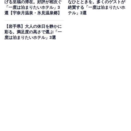
げる至福の滞在。好評が相次ぐ
なひとときを。多くのゲストが
「熱海温泉 熱海後楽園ホテル」には、相模灘を一望でき
「一度は泊まりたいホテル」3
絶賛する「一度は泊まりたいホ
選【宇奈月温泉・氷見温泉郷】
テル」3選
る大展望風呂 海望の湯があり、敷地内の源泉を楽しめま
す。客室はタワー館とAQUA SQUAREから選べ、隣接す
【岩手県】大人の休日を静かに
る日帰り温泉施設オーシャンスパ Fuuaも利用可能で
彩る。満足度の高さで選ぶ「一
度は泊まりたいホテル」3選
す。食事はレストラン「HARBOR'S W」などで、和洋中
ブッフェを心ゆくまで堪能できます。
楽天トラベルでホテルを見る