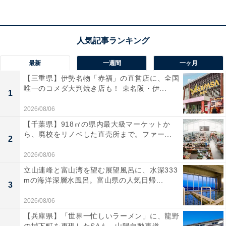
アクセス
所在地：静岡県熱海市和田浜南町10-1
交通手段：【電車】熱海駅より無料送迎シャトルバスで
約10分／路線バス7番「熱海後楽園行き」またはタクシ
最新
一週間
一ヶ月
ーを利用／【車】東名高速道路「厚木IC」より小田原厚
【三重県】伊勢名物「赤福」の直営店に、全国
木道路経由
唯一のコメダ大判焼き店も！ 東名阪・伊...
1
料金
2026/08/06
【千葉県】918㎡の県内最大級マーケットか
大人1名（参考価格）：公式Webサイトをご確認くださ
ら、廃校をリノベした直売所まで。ファー...
い
2
※料金は公式Webサイト参考価格
2026/08/06
※プラン・部屋により価格は変動します
立山連峰と富山湾を望む展望風呂に、水深333
mの海洋深層水風呂。富山県の人気日帰...
3
チェックイン・チェックアウト
2026/08/06
チェックイン：【タワー館】14:00／【AQUA
【兵庫県】「世界一忙しいラーメン」に、龍野