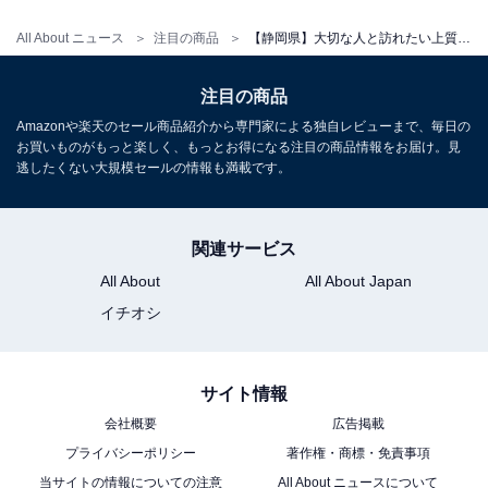
楽天トラベルでホテルを見る
All About ニュース
注目の商品
【静岡県】大切な人と訪れたい上質な空間。熱い支持を集める「一度は泊まりたいホテル」3選
注目の商品
Amazonや楽天のセール商品紹介から専門家による独自レビューまで、毎日の
お買いものがもっと楽しく、もっとお得になる注目の商品情報をお届け。見
逃したくない大規模セールの情報も満載です。
アクセス
所在地：静岡県賀茂郡東伊豆町稲取1531
関連サービス
交通手段：伊豆急行線「伊豆稲取駅」より徒歩約15分／
All About
All About Japan
無料送迎バスで約5分／「東京用賀IC」より約2時間40分
イチオシ
料金
大人1名（参考価格）：2万900円
サイト情報
※料金は公式Webサイト参考価格
会社概要
広告掲載
※プラン・部屋により価格は変動します
プライバシーポリシー
著作権・商標・免責事項
当サイトの情報についての注意
All About ニュースについて