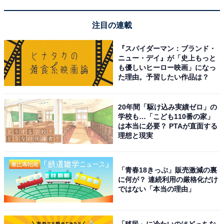
注目の連載
『スパイダーマン：ブランド・
ニュー・デイ』が「史上もっと
「海一望絶景の宿 いなとり荘」は全室オーシャン
も優しいヒーロー映画」になっ
ビューの開放感が魅力
た理由。予習したい作品は？
20年間「駆け込み実績ゼロ」の
学校も…「こども110番の家」
は本当に必要？ PTAが直面する
理想と現実
「青春18きっぷ」販売激減の裏
に何が？ 連続利用の厳格化だけ
ではない「本当の理由」
「移民」に冷たいのはどっちな