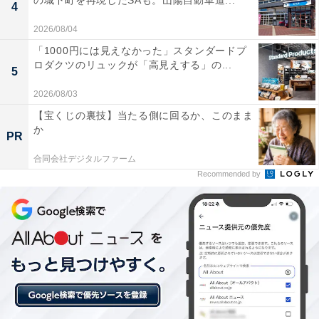
の城下町を再現したSAも。山陽自動車道...
SQUARE】15:00
4
チェックアウト：【タワー館】11:00／【AQUA
2026/08/04
SQUARE】10:00
「1000円には見えなかった」スタンダードプ
※プランにより時間が異なる可能性があります
ロダクツのリュックが「高見えする」の...
5
あわせて読みたい
2026/08/03
【宝くじの裏技】当たる側に回るか、このまま
【静岡県の人気ホテル】「熱海温泉 熱海後楽
か
園ホテル」が選ばれる理由
PR
合同会社デジタルファーム
Recommended by