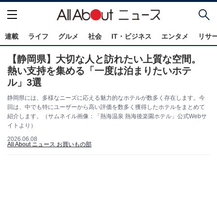
連載
ライフ
グルメ
社会
IT・ビジネス
エンタメ
リサ
【静岡県】大切な人と訪れたい上質な空間。
熱い支持を集める「一度は泊まりたいホテ
ル」3選
静岡県には、多様なニーズに応える魅力的なホテルが数多く存在します。今
回は、中でも特にユーザーから高い評価を数多く獲得したホテルをまとめて
紹介します。（サムネイル画像：「熱海温泉 熱海後楽園ホテル」公式Webサ
イトより）
2026.06.08
All About ニュース お買いもの部