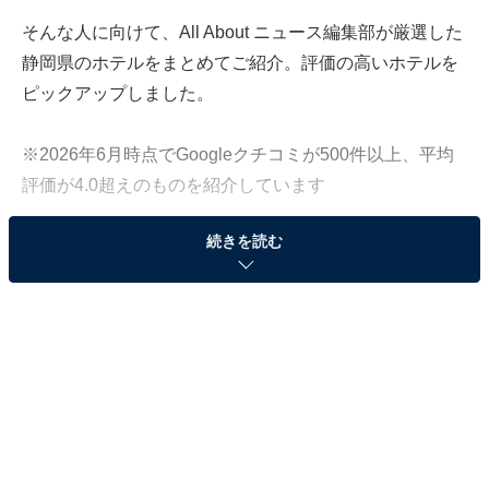
そんな人に向けて、All About ニュース編集部が厳選した
静岡県のホテルをまとめてご紹介。評価の高いホテルを
ピックアップしました。
※2026年6月時点でGoogleクチコミが500件以上、平均
評価が4.0超えのものを紹介しています
続きを読む
この記事の執筆者：
All About ニュース お買
いもの部
Amazonのセール商品から売れ筋ランキングまで、毎日のお買いも
のがもっと楽しく、もっとお得になる情報をお届け。編集部員によ
る独自レビューなど、ここでしか手に入らない情報も満載です。
...続きを読む
※本記事で紹介している商品の購入やサービスの利用により、売上の一部が
オールアバウトに還元されることがあります。