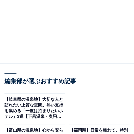
「熱海温泉 熱海後楽園ホテル」は相模灘を一望で
きる大展望風呂や多彩な客室が魅力
編集部が選ぶおすすめ記事
【岐阜県の温泉地】大切な人と
訪れたい上質な空間。熱い支持
を集める「一度は泊まりたいホ
テル」3選【下呂温泉・奥飛騨
温泉郷】
熱海温泉 熱海後楽園ホテル（画像：「熱海温泉 熱海後楽園ホテル」公式
Webサイトより）
【富山県の温泉地】心から安ら
【福岡県】日常を離れて、特別