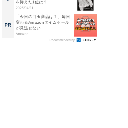
を抑えた1位は？
「鈴木
倒...
2025/04/21
2026/08/0
「今日の目玉商品は？」毎日
「え、
変わるAmazonタイムセール
の？」8
PR
PR
が見逃せない
場！Ama
Amazon
Amazon
Recommended by