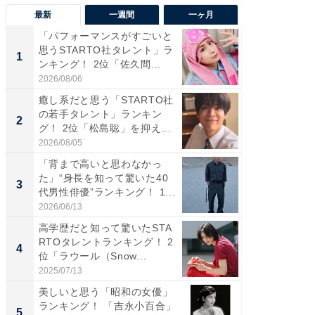
最新
一週間
一ヶ月
「パフォーマンスがすごいと
「癒し系
思うSTARTO社タレント」ラ
タレント
1
1
ンキング！ 2位「佐久間...
「井ノ原
2026/08/06
2026/08/0
癒し系だと思う「STARTO社
癒し系だ
の若手タレント」ランキン
の若手
2
2
グ！ 2位「松島聡」を抑え...
グ！ 2
2026/08/05
2026/08/0
「背まで高いと思わなかっ
ギャップ
た」“身長を知って驚いた40
RTO社
3
3
代男性俳優”ランキング！ 1...
キング！
2026/06/13
2026/08/0
高学歴だと知って驚いたSTA
「世界で
RTOタレントランキング！ 2
ARTO
4
4
位「ラウール（Snow...
グ！ 2
2025/07/13
2026/08/0
美しいと思う「昭和の女優」
身長を知
ランキング！ 「吉永小百合」
性俳優」
5
5