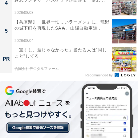
み式ランドリーバスケットが高評価「使わ...
4
あわせて読みたい
2026/08/03
【三重県の人気ホテル】「賢島宝生苑」が選
ばれる理由
【兵庫県】「世界一忙しいラーメン」に、龍野
の城下町を再現したSAも。山陽自動車道...
5
2026/08/04
「宝くじ、運じゃなかった」当たる人は“同じ
こと”してる
PR
合同会社デジタルファーム
Recommended by