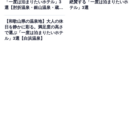
「一度は泊まりたいホテル」3
絶賛する「一度は泊まりたいホ
ルである滝の流れる3層吹き抜けの「アトリウム和風庭
選【肘折温泉・銀山温泉・蔵王
テル」3選
温泉】
園」が宿泊客を圧倒します。伊勢志摩温泉「朝なぎの
【和歌山県の温泉地】大人の休
湯・夕なぎの湯」では、海に浮かぶような感覚で庭園露
日を静かに彩る。満足度の高さ
天風呂を楽しめるほか、お料理では「しま会席」などで
で選ぶ「一度は泊まりたいホテ
ル」3選【白浜温泉】
伊勢海老洗い、活け姫鮑陶板焼といった海の幸を贅沢に
堪能できます。
楽天トラベルでホテルを見る