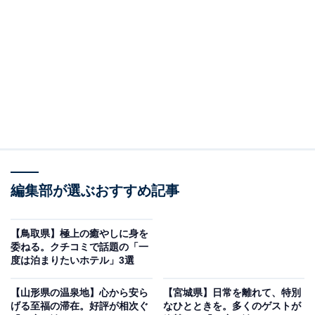
編集部が選ぶおすすめ記事
【鳥取県】極上の癒やしに身を
委ねる。クチコミで話題の「一
度は泊まりたいホテル」3選
賢島宝生苑（画像：「賢島宝生苑」公式Webサイトより）
「賢島宝生苑」は、全室オーシャンビューの客室から英
【山形県の温泉地】心から安ら
【宮城県】日常を離れて、特別
げる至福の滞在。好評が相次ぐ
なひとときを。多くのゲストが
虞湾のリアス式海岸を一望できる宿です。館内のシンボ