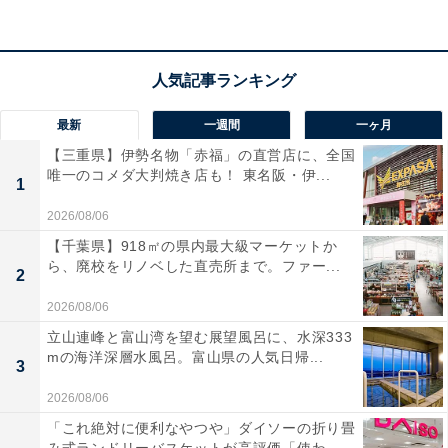
アクセス
所在地：三重県志摩市阿児町神明718番地の3（賢島）
交通手段：近鉄賢島駅より送迎バスにて約3分／伊勢自
動車道 伊勢西ICより、伊勢道路（国道167号線）経由で
約40分
最新
一週間
一ヶ月
【三重県】伊勢名物「赤福」の直営店に、全国
唯一のコメダ大判焼き店も！ 東名阪・伊...
料金
1
大人1名（参考価格）：1万4000円
2026/08/06
※料金は公式Webサイト参考価格
【千葉県】918㎡の県内最大級マーケットか
ら、廃校をリノベした直売所まで。ファー...
※プラン・部屋により価格は変動します
2
2026/08/06
チェックイン・チェックアウト
立山連峰と富山湾を望む展望風呂に、水深333
mの海洋深層水風呂。富山県の人気日帰...
チェックイン：15:00
3
チェックアウト：10:00
2026/08/06
※プランにより時間が異なる可能性があります
「これ絶対に便利なやつや」ダイソーの折り畳