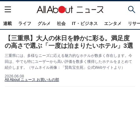
連載
ライフ
グルメ
社会
IT・ビジネス
エンタメ
リサ
【三重県】大人の休日を静かに彩る。満足度
の高さで選ぶ「一度は泊まりたいホテル」3選
三重県には、多様なニーズに応える魅力的なホテルが数多く存在します。今
回は、中でも特にユーザーから高い評価を数多く獲得したホテルをまとめて
紹介します。（サムネイル画像：「賢島宝生苑」公式Webサイトより）
2026.06.08
All About ニュース お買いもの部