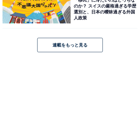
のか？ スイスの厳格過ぎる学歴
「アクアイグニス 片岡温泉」は、建築家やアーティスト
選別と、日本の曖昧過ぎる外国
が手掛けた洗練された空間で、100％源泉掛け流しの
人政策
「片岡温泉」を楽しめる癒やしの拠点です。辻口博啓氏
のスイーツやベーカリー、奥田政行氏のイタリアン、笠
原将弘氏の和食など、日本を代表するシェフによる至極
連載をもっと見る
の料理を堪能できるのが最大の魅力。宿泊は、畳で寛げ
る「宿泊棟」のほか、露天風呂を備えた4棟の贅沢な
「離れ宿」から選べます。
楽天トラベルでホテルを見る