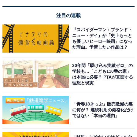
「アクアイグニス 片岡温泉」は癒やしと食が融合
した極上の総合リゾート
注目の連載
『スパイダーマン：ブランド・
ニュー・デイ』が「史上もっと
も優しいヒーロー映画」になっ
た理由。予習したい作品は？
20年間「駆け込み実績ゼロ」の
学校も…「こども110番の家」
は本当に必要？ PTAが直面する
理想と現実
「青春18きっぷ」販売激減の裏
に何が？ 連続利用の厳格化だけ
ではない「本当の理由」
アクアイグニス 片岡温泉（画像：「アクアイグニス 片岡温泉」公式Webサ
イトより）
「移民」に冷たいのはどっちな