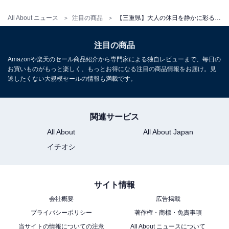
All About ニュース
注目の商品
【三重県】大人の休日を静かに彩る。満足度の高さで選ぶ「一度は泊まりたいホテル」3選
アクセス
注目の商品
所在地：三重県三重郡菰野町菰野4800-1
Amazonや楽天のセール商品紹介から専門家による独自レビューまで、毎日の
交通手段：近鉄湯の山線「湯の山温泉駅」から徒歩8分
お買いものがもっと楽しく、もっとお得になる注目の商品情報をお届け。見
／新名神高速道路「菰野IC」より約5分／東名阪自動車
逃したくない大規模セールの情報も満載です。
道「四日市IC」より約15分
関連サービス
料金
All About
All About Japan
大人1名（参考価格）：1万8500円
イチオシ
※料金は公式Webサイト参考価格
※プラン・部屋により価格は変動します
サイト情報
チェックイン・チェックアウト
会社概要
広告掲載
プライバシーポリシー
著作権・商標・免責事項
チェックイン：15:00
当サイトの情報についての注意
All About ニュースについて
チェックアウト：11:00