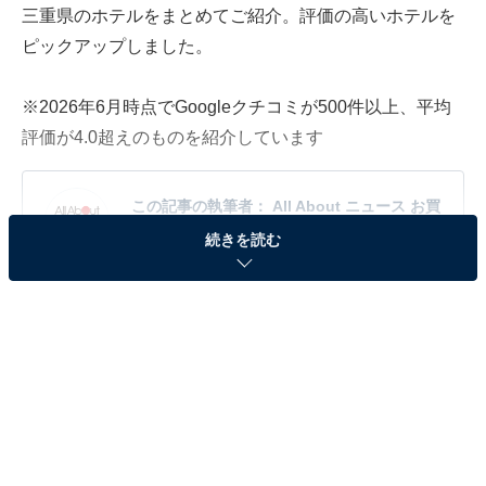
三重県のホテルをまとめてご紹介。評価の高いホテルを
ピックアップしました。
※2026年6月時点でGoogleクチコミが500件以上、平均
評価が4.0超えのものを紹介しています
この記事の執筆者：
All About ニュース お買
いもの部
続きを読む
Amazonのセール商品から売れ筋ランキングまで、毎日のお買いも
のがもっと楽しく、もっとお得になる情報をお届け。編集部員によ
る独自レビューなど、ここでしか手に入らない情報も満載です。
...続きを読む
※本記事で紹介している商品の購入やサービスの利用により、売上の一部が
オールアバウトに還元されることがあります。
「賢島宝生苑」は全室オーシャンビューが自慢の
宿