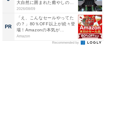
大自然に囲まれた癒やしの
層水風
施...
帰...
2026/08/09
2026/08/0
「え、こんなセールやってた
「え、
の？」80％OFF以上が続々登
の？」8
PR
PR
場！Amazonの本気が...
場！Ama
Amazon
Amazon
Recommended by