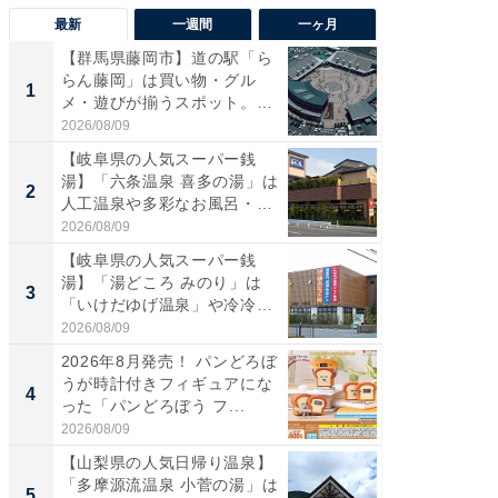
最新
一週間
一ヶ月
【群馬県藤岡市】道の駅「ら
【兵庫
らん藤岡」は買い物・グル
ーメン
1
1
メ・遊びが揃うスポット。全
再現した
国で...
道...
2026/08/09
2026/08/0
【岐阜県の人気スーパー銭
【三重
湯】「六条温泉 喜多の湯」は
の直営
2
2
人工温泉や多彩なお風呂・岩
ダ大判焼
盤...
伊...
2026/08/09
2026/08/0
【岐阜県の人気スーパー銭
【千葉県
湯】「湯どころ みのり」は
級マー
3
3
「いけだゆげ温泉」や冷冷交
ノベし
代浴...
ー...
2026/08/09
2026/08/0
2026年8月発売！ パンどろぼ
【愛知
うが時計付きフィギュアにな
光牧場
4
4
った「パンどろぼう フ...
も！ 高
ア...
2026/08/09
2026/08/0
【山梨県の人気日帰り温泉】
立山連
「多摩源流温泉 小菅の湯」は
風呂に、
5
5