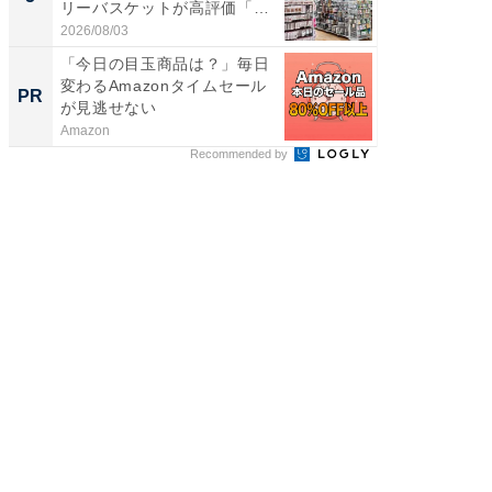
リーバスケットが高評価「使
は和の
わ...
が...
2026/08/03
2026/08/0
「今日の目玉商品は？」毎日
上質な眠
変わるAmazonタイムセール
座で体感
PR
PR
が見逃せない
Amazon
ReFa GIN
Recommended by