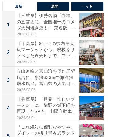
最新
一週間
一ヶ月
【三重県】伊勢名物「赤福」
【兵庫
の直営店に、全国唯一のコメ
ーメン
1
1
ダ大判焼き店も！ 東名阪・
再現した
伊...
道...
2026/08/06
2026/08/0
【千葉県】918㎡の県内最大
【三重
級マーケットから、廃校をリ
「鈴鹿天
2
2
ノベした直売所まで。ファ
は100
ー...
2026/08/06
2026/08/0
立山連峰と富山湾を望む展望
ステラ
風呂に、水深333mの海洋深
詰め放題
3
3
層水風呂。富山県の人気日
00円で「
帰...
2026/08/06
2026/08/0
【兵庫県】「世界一忙しいラ
「ミニオ
ーメン」に、龍野の城下町を
ッグ！ 
4
4
再現したSAも。山陽自動車
ど、夏限
道...
2026/08/04
2026/08/0
「これ絶対に便利なやつや」
【埼玉
ダイソーの折り畳み式ランド
「行田天
5
5