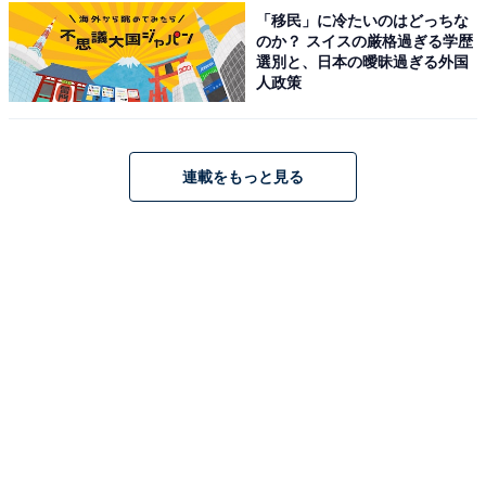
しか読めない独自コンテンツも充実。編集部員による宿泊レビュー
「移民」に冷たいのはどっちな
のか？ スイスの厳格過ぎる学歴
では、公式Webサイトだけでは分からないリアルな様子を紹介しま
あわせて読みたい
選別と、日本の曖昧過ぎる外国
す。
人政策
【城崎温泉の人気ホテル】「城崎温泉 登録有
形文化財の宿 三木屋」が選ばれる理由
連載をもっと見る
こちらもおすすめ
【楽天トラベルセール】和歌山県「ホテルハー
ヴェスト南紀田辺」が今だけ特別価格に！ 全室
オーシャンビューの客室からの眺めが魅力のス
パリゾート【6月1日】