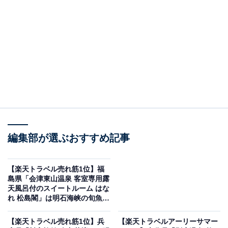
編集部が選ぶおすすめ記事
【楽天トラベル売れ筋1位】福
瀬見温泉 ゆめみの宿 観松館（画像出典：楽天トラベル）
島県「会津東山温泉 客室専用露
天風呂付のスイートルーム はな
「瀬見温泉 ゆめみの宿 観松館」の楽天スーパーDEALプ
れ 松島閣」は明石海峡の旬魚を
ランを予約すると、実質30％オフで宿泊可能です。
味わう老舗料亭旅館【6月1日】
【楽天トラベル売れ筋1位】兵
【楽天トラベルアーリーサマー