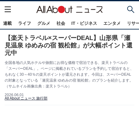
連載
ライフ
グルメ
社会
IT・ビジネス
エンタメ
リサ
【楽天トラベル×スーパーDEAL】山形県「瀬
見温泉 ゆめみの宿 観松館」が大幅ポイント還
元中
全国各地の人気ホテルや旅館にお得な価格で宿泊できる、楽天トラベルの
「スーパーDEAL」。ページに掲載されているプランを予約して宿泊すると、
もれなく30～40％の楽天ポイントが還元されます。今回は、スーパーDEAL
の対象となっている「瀬見温泉 ゆめみの宿 観松館」のプランを紹介します。
（サムネイル画像出典：楽天トラベル）
2026.06.01
All About ニュース 旅行部