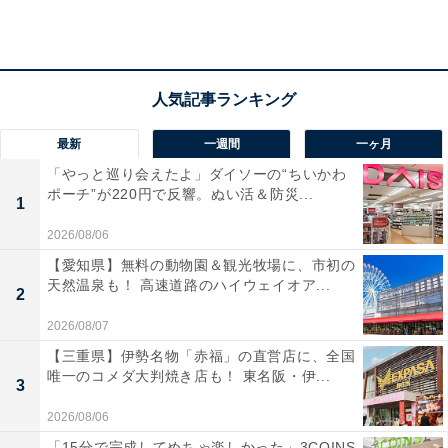
宿泊者からは「夕食は本当に美味しくて味付けが完璧で
した」「温泉ももちろんですが、料理がとても美味しい
です」という声があがっています。山形の美味しい食を
堪能したい人や、温泉でゆっくりと癒やされたい人にお
すすめの宿です。
最新
一週間
一ヶ月
「やっと巡り会えたよ」ダイソーの“ちいかわ
あわせて読みたい
ポーチ”が220円で反響。ぬい活＆防災...
1
【城崎温泉の人気ホテル】「城崎温泉 登録有
2026/08/06
形文化財の宿 三木屋」が選ばれる理由
【愛知県】無料の動物園＆観光牧場に、市初の
天然温泉も！ 高速道路のハイウェイオア...
2
2026/08/07
【三重県】伊勢名物「赤福」の直営店に、全国
唯一のコメダ大判焼き店も！ 東名阪・伊...
3
2026/08/06
「15分で完成してめちゃ楽しかった」3COINS