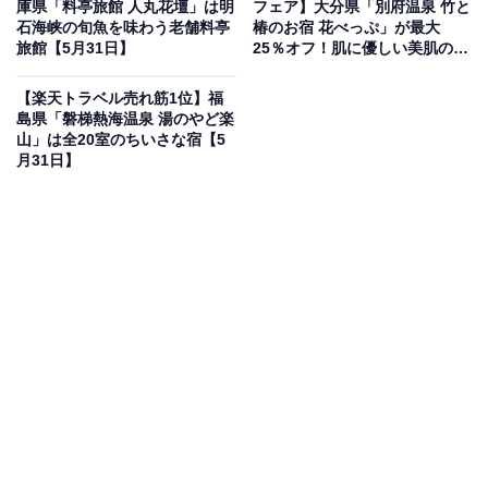
庫県「料亭旅館 人丸花壇」は明
フェア】大分県「別府温泉 竹と
石海峡の旬魚を味わう老舗料亭
椿のお宿 花べっぷ」が最大
旅館【5月31日】
25％オフ！肌に優しい美肌の湯
を安心して堪能できる宿【5月
31日】
【楽天トラベル売れ筋1位】福
楽天トラベルでホテルを見る
島県「磐梯熱海温泉 湯のやど楽
山」は全20室のちいさな宿【5
月31日】
この宿泊施設のおすすめポイントは？
山形にある「瀬見温泉 ゆめみの宿 観松館」は、楽天トラ
ベル日本の宿アワード2025を受賞した料理旅館。地元の
最上食材や郷土料理を味わえる食事、四季折々の庭園を
望む露天風呂が魅力です。趣が異なる温泉風呂付き客室
「七宝倶楽部」もあり、温かなおもてなしの中で贅沢な
時間を過ごせます。