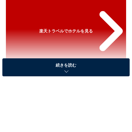
楽天トラベルでホテルを見る
続きを読む
※以下のセール情報は2026年6月1日15時30分現在のも
のです。料金の変更、満室の場合もあります。
※本記事で紹介している商品の購入やサービスの利用により、売上の一部が
オールアバウトに還元されることがあります。
「瀬見温泉 ゆめみの宿 観松館」が実質30％引き
に！