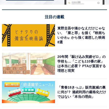
ランのみ、ポイント還元対象です
注目の連載
楽天スーパーDEAL対象のホテル・プランを見る
東野圭吾や湊かなえだけじゃな
い、「業と罪」を描く『映画ち
いかわ』から強く連想した映画
8選
※掲載されている情報は記事公開時のものです。あらか
じめご了承ください。 また、記事中の宿泊プランを予約
20年間「駆け込み実績ゼロ」の
すると、売上の一部がオールアバウトに還元されること
学校も…「こども110番の家」
があります。
は本当に必要？ PTAが直面する
理想と現実
この記事の執筆者：
All About ニュース 旅行
部
「青春18きっぷ」販売激減の裏
に何が？ 連続利用の厳格化だけ
ではない「本当の理由」
全国の人気ホテルから今泊まりたい宿を厳選してご紹介。日々更新
される売れ筋ランキングや、見逃せないセール・キャンペーン情報
など、お得に旅を楽しむための秘けつが満載です。さらに、ここで
...続きを読む