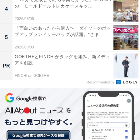
の「モールドールトレカケースキッ...
4
2026/08/05
「面白いのあったから購入〜」ダイソーのポッ
プアップランドリーバッグが話題。“さま...
5
2026/08/03
楽天トラベルのスーパーDEALとは？
GOETHEとFINCHIがタッグを組み、新メディ
アを創設
PR
楽天スーパーDEALは、全国各地人気ホテルや旅館を大
FINCHI on GOETHE
幅ポイントバックで予約できるイベント。楽天IDを用い
Recommended by
てスーパーDEAL対象のプランを予約し、実際に宿泊す
ると、もれなく宿泊料金の30～40％が楽天ポイントで還
元されます。お得に宿泊したい人は、日々更新されるお
すすめプランをお見逃しなく！
※プラン名称に【楽天スーパーDEAL】と記載があるプ