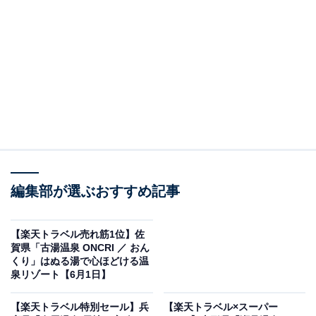
は富山の恵みを味わう温泉宿
編集部が選ぶおすすめ記事
【楽天トラベル売れ筋1位】佐
賀県「古湯温泉 ONCRI ／ おん
くり」はぬる湯で心ほどける温
泉リゾート【6月1日】
ブリと氷見牛の宿 ひみ栄和温泉元湯 民宿 叶（画像出典：楽天トラベル）
「高岡・氷見・砺波の10室以下のホテル・旅館」で1位
【楽天トラベル特別セール】兵
【楽天トラベル×スーパー