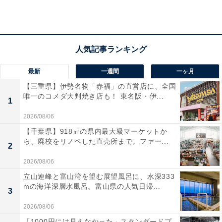
る料理が魅力です。深さ1000mから湧き出る自家源泉掛
け流しの元湯は、肌がつるつるになると女性に評判。氷
見産スギがほのかに薫る心安らぐ和の客室もあり、故郷
に帰ってきたような心地よさに包まれます。
宿泊者からは「お部屋良し・料理は最高・24時間源泉か
最新
一週間
一ヶ月
け流しで肌がツヤツヤになって幸せすぎる」「お食事は
【三重県】伊勢名物「赤福」の直営店に、全国
唯一のコメダ大判焼き店も！ 東名阪・伊...
本当にお刺身が新鮮で、氷見牛もお米も美味しくて大満
1
足でした」という声があがっています。新鮮な海の幸を
2026/08/06
心ゆくまで堪能したい人や、良質な元湯で癒やされたい
【千葉県】918㎡の県内最大級マーケットか
人におすすめの宿です。
ら、廃校をリノベした直売所まで。ファー...
2
あわせて読みたい
2026/08/06
立山連峰と富山湾を望む展望風呂に、水深333
【富山県の人気ホテル】「船でしか行けない
mの海洋深層水風呂。富山県の人気日帰...
秘境の一軒宿 大牧温泉」が選ばれる理由
3
2026/08/06
「1000円には見えなかった」スタンダードプ