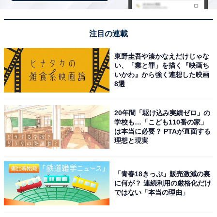
ー＆予約をすると、宿泊料金が特別価格になるほか、ポ
イント還元率もアップします。
注目の連載
さらに、キャンペーン対象施設の中には、期間限定のス
ペシャルプランや豪華特典が付く場合もあります。旅行
東野圭吾や湊かなえだけじゃな
い、「業と罪」を描く『映画ち
をお得に楽しみたい方は、ぜひこの機会を活用しましょ
いかわ』から強く連想した映画
う。
8選
20年間「駆け込み実績ゼロ」の
学校も…「こども110番の家」
は本当に必要？ PTAが直面する
理想と現実
楽天トラベルでキャンペーンを見る
「青春18きっぷ」販売激減の裏
に何が？ 連続利用の厳格化だけ
ではない「本当の理由」
※掲載されている情報は記事公開時のものです。あらか
じめご了承ください。また、記事中の宿泊プランを予約