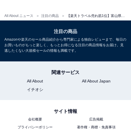
【楽天トラベル売れ筋1位】岩手県「大船渡温
泉」は世界三大漁場のひとつである三陸海岸の
恵みを味わえる宿【6月2日】
All About ニュース
注目の商品
【楽天トラベル売れ筋1位】富山県「ブリと氷見牛の宿 ひみ栄和温泉元湯 民宿 叶」が選ばれる理由
注目の商品
Amazonや楽天のセール商品紹介から専門家による独自レビューまで、毎日の
お買いものがもっと楽しく、もっとお得になる注目の商品情報をお届け。見
逃したくない大規模セールの情報も満載です。
関連サービス
All About
All About Japan
イチオシ
サイト情報
会社概要
広告掲載
プライバシーポリシー
著作権・商標・免責事項