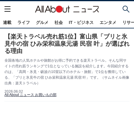
連載
ライフ
グルメ
社会
IT・ビジネス
エンタメ
リサ
【楽天トラベル売れ筋1位】富山県「ブリと氷
見牛の宿 ひみ栄和温泉元湯 民宿 叶」が選ばれ
る理由
全国各地の人気ホテルや旅館がお得に予約できる楽天トラベル。そんな同サ
イトの売れ筋ランキングで1位となっている施設を紹介します。今回紹介する
のは、「高岡・氷見・砺波の10室以下のホテル・旅館」で1位を獲得してい
る、「ブリと氷見牛の宿 ひみ栄和温泉元湯 民宿 叶」です。（サムネイル画像
出典：楽天トラベル）
2026.06.02
All About ニュース お買いもの部