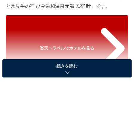
と氷見牛の宿 ひみ栄和温泉元湯 民宿 叶」です。
楽天トラベルでホテルを見る
続きを読む
※以下のセール情報は2026年6月2日10時現在のもので
す。料金の変更、満室の場合もあります。
※本記事で紹介している商品の購入やサービスの利用により、売上の一部が
オールアバウトに還元されることがあります。
「ブリと氷見牛の宿 ひみ栄和温泉元湯 民宿 叶」