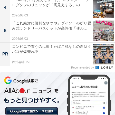
ロダクツのリュックが「高見えする」の...
4
2026/08/03
「これ絶対に便利なやつや」ダイソーの折り畳
み式ランドリーバスケットが高評価「使わ...
5
2026/08/03
コンビニで買うのは損！たばこ税なしの新型タ
バコが爆売れ中
PR
株式会社HAL
Recommended by
楽天トラベルの「5と0のつく日」キャンペーンと
は？
楽天トラベル
では、毎月5日・10日・15日・20日・25
日・30日に特別キャンペーンを実施。対象日にエントリ