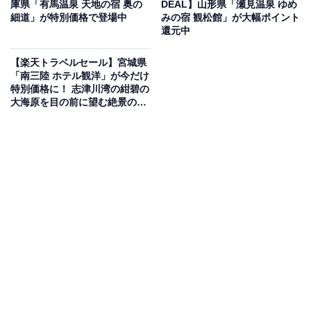
庫県「有馬温泉 天地の宿 奥の
DEAL】山形県「瀬見温泉 ゆめ
を獲得しているのは、「ブリと氷見牛の宿 ひみ栄和温泉
細道」が特別価格で登場中
みの宿 観松館」が大幅ポイント
元湯 民宿 叶」です。
還元中
【楽天トラベルセール】宮城県
「南三陸 ホテル観洋」が今だけ
特別価格に！ 志津川湾の紺碧の
大海原を目の前に望む絶景の宿
【6月1日】
楽天トラベルでホテルを見る
この宿泊施設のおすすめポイントは？
ひみ栄和温泉にある「ブリと氷見牛の宿 ひみ栄和温泉元
湯 民宿 叶」は、富山の恵みを味わう温泉宿。氷見漁港で
水揚げされた新鮮な地魚など、熟練の料理人が丹精込め