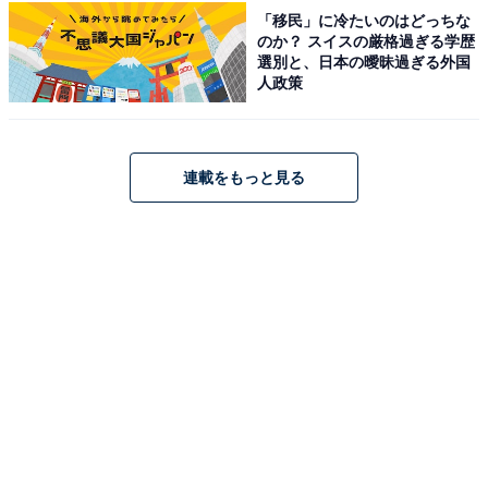
「移民」に冷たいのはどっちな
すると、売上の一部がオールアバウトに還元されること
のか？ スイスの厳格過ぎる学歴
があります。
選別と、日本の曖昧過ぎる外国
人政策
この記事の執筆者：
All About ニュース お買
いもの部
連載をもっと見る
Amazonのセール商品から売れ筋ランキングまで、毎日のお買いも
のがもっと楽しく、もっとお得になる情報をお届け。編集部員によ
る独自レビューなど、ここでしか手に入らない情報も満載です。
...続きを読む
あわせて読みたい
【富山県の人気ホテル】「船でしか行けない
秘境の一軒宿 大牧温泉」が選ばれる理由
こちらもおすすめ