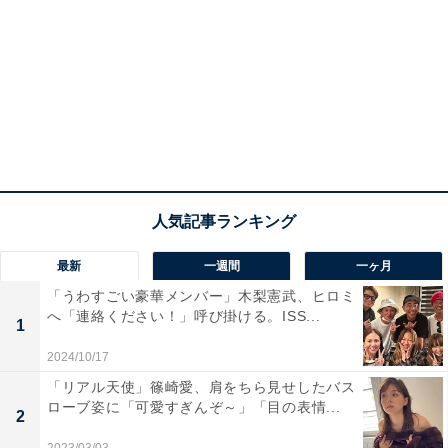
最新
一週間
一ヶ月
「うわすごい豪華メンバー」木梨憲武、ヒロミ
へ「連絡ください！」呼び掛ける。ISS...
1
2024/10/17
「リアル天使」篠崎愛、肩をちら見せしたバス
ローブ姿に「可愛すぎんぞ～」「目の表情...
2