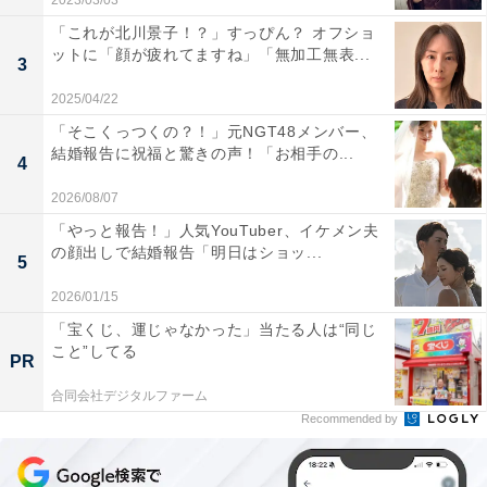
2023/03/03
「これが北川景子！？」すっぴん？ オフショ
ットに「顔が疲れてますね」「無加工無表...
3
2025/04/22
「そこくっつくの？！」元NGT48メンバー、
結婚報告に祝福と驚きの声！「お相手の...
4
2026/08/07
「やっと報告！」人気YouTuber、イケメン夫
の顔出しで結婚報告「明日はショッ...
5
2026/01/15
「宝くじ、運じゃなかった」当たる人は“同じ
こと”してる
PR
合同会社デジタルファーム
Recommended by