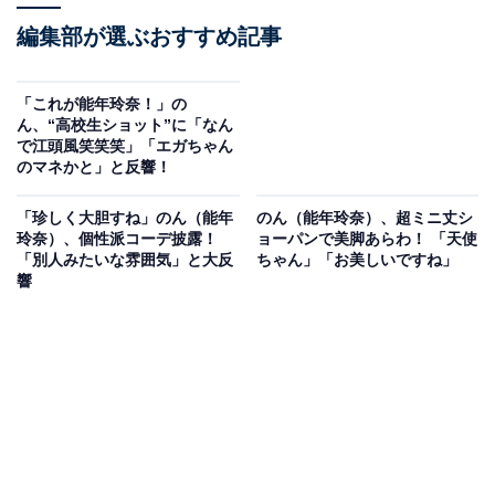
編集部が選ぶおすすめ記事
「これが能年玲奈！」の
ん、“高校生ショット”に「なん
で江頭風笑笑笑」「エガちゃん
のマネかと」と反響！
「珍しく大胆すね」のん（能年
のん（能年玲奈）、超ミニ丈シ
玲奈）、個性派コーデ披露！
ョーパンで美脚あらわ！ 「天使
「別人みたいな雰囲気」と大反
ちゃん」「お美しいですね」
響