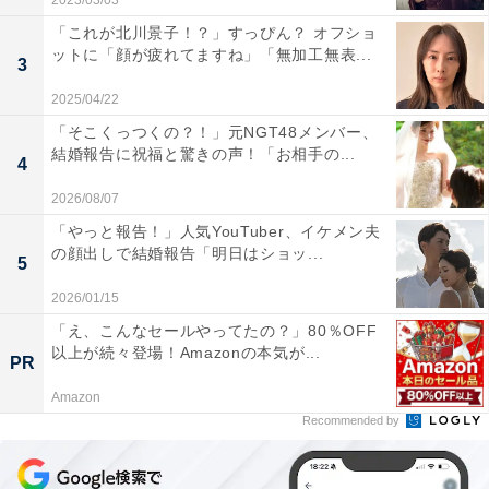
2023/03/03
「これが北川景子！？」すっぴん？ オフショ
ットに「顔が疲れてますね」「無加工無表...
3
2025/04/22
「そこくっつくの？！」元NGT48メンバー、
結婚報告に祝福と驚きの声！「お相手の...
4
2026/08/07
「やっと報告！」人気YouTuber、イケメン夫
の顔出しで結婚報告「明日はショッ...
5
2026/01/15
「え、こんなセールやってたの？」80％OFF
以上が続々登場！Amazonの本気が...
PR
Amazon
Recommended by