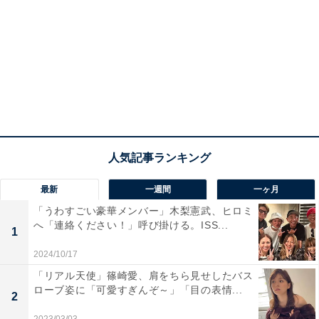
最新
一週間
一ヶ月
「うわすごい豪華メンバー」木梨憲武、ヒロミ
へ「連絡ください！」呼び掛ける。ISS...
1
2024/10/17
「リアル天使」篠崎愛、肩をちら見せしたバス
ローブ姿に「可愛すぎんぞ～」「目の表情...
2