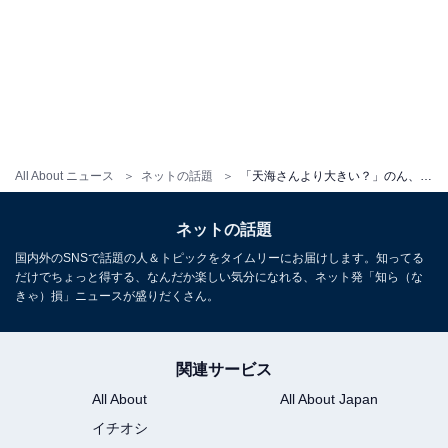
All About ニュース
ネットの話題
「天海さんより大きい？」のん、天海祐希とのツーショットに意外な反響「衝撃」「身長差どうなってるの？」
ネットの話題
国内外のSNSで話題の人＆トピックをタイムリーにお届けします。知ってる
だけでちょっと得する、なんだか楽しい気分になれる、ネット発「知ら（な
きゃ）損」ニュースが盛りだくさん。
関連サービス
All About
All About Japan
イチオシ