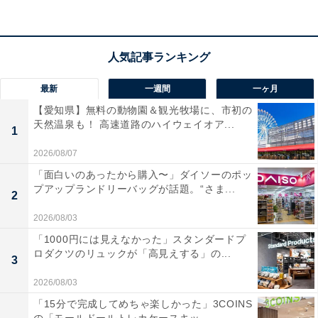
コレクション展：一般500円、大学生300円（高校生以下
無料）
企画展：展覧会ごとに異なります
※金曜日は一部割引あり（詳細は公式サイトにてご確認
ください）
最新
一週間
一ヶ月
【愛知県】無料の動物園＆観光牧場に、市初の
あわせて読みたい
天然温泉も！ 高速道路のハイウェイオア...
1
【愛知県】すべて入園無料！ 東海最大級の遊
2026/08/07
具、恐竜広場とゴーカート…休日に行きたい
公園3選
「面白いのあったから購入〜」ダイソーのポッ
プアップランドリーバッグが話題。“さま...
2
2026/08/03
「1000円には見えなかった」スタンダードプ
ロダクツのリュックが「高見えする」の...
3
2026/08/03
「15分で完成してめちゃ楽しかった」3COINS