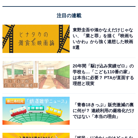
注目の連載
東野圭吾や湊かなえだけじゃな
い、「業と罪」を描く『映画ち
名古屋市美術館
いかわ』から強く連想した映画
8選
名古屋市中区・白川公園内の「芸術と科学の杜」ゾーン
に位置する「名古屋市美術館」は、建築家・黒川紀章氏
20年間「駆け込み実績ゼロ」の
が設計し1988年に開館した市立美術館です。エコール・
学校も…「こども110番の家」
は本当に必要？ PTAが直面する
ド・パリの絵画・メキシコ現代美術・日本の近代美術・
理想と現実
名古屋ゆかりの美術を四大コレクションとして収蔵して
おり、モディリアーニやリベラなど海外名品も充実して
「青春18きっぷ」販売激減の裏
います。
に何が？ 連続利用の厳格化だけ
ではない「本当の理由」
常設展の観覧料は一般300円・高校・大学生200円・名古
屋市内在住の65歳以上100円と格安で、中学生以下は無
「移民」に冷たいのはどっちな