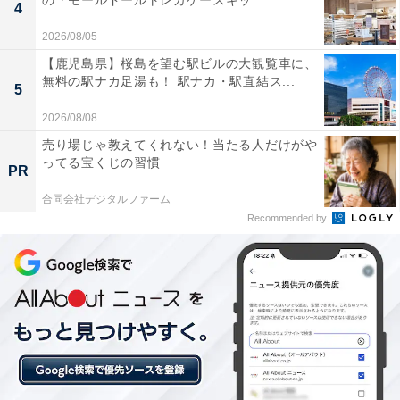
の「モールドールトレカケースキッ...
4
2026/08/05
【鹿児島県】桜島を望む駅ビルの大観覧車に、
無料の駅ナカ足湯も！ 駅ナカ・駅直結ス...
5
2026/08/08
売り場じゃ教えてくれない！当たる人だけがや
「名古屋市美術館」は常設展一般300円・中学生以
ってる宝くじの習慣
PR
下無料！
合同会社デジタルファーム
Recommended by