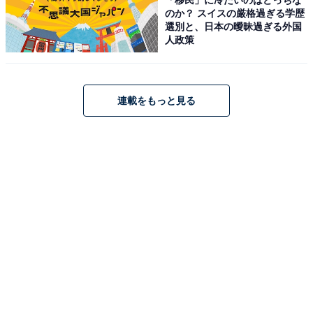
料。また、隣接する名古屋市科学館の展示室との共通観
のか？ スイスの厳格過ぎる学歴
覧券（一般500円）もあり、2館をお得に巡ることができ
選別と、日本の曖昧過ぎる外国
人政策
ます。地下鉄「伏見駅」より徒歩約8分。
開館時間
連載をもっと見る
9:30〜17:00（金曜日は20:00まで）
※月曜休館（祝日の場合はその翌平日）、年末年始、展
示替え期間
アクセス
所在地：愛知県名古屋市中区栄二丁目17番25号（白川公
園内）
電車：地下鉄東山線・鶴舞線「伏見駅」8番出口より徒
歩約8分
電話番号：052-212-0001