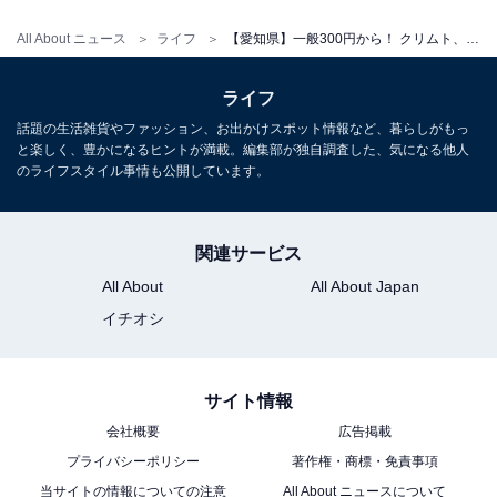
観覧料
All About ニュース
ライフ
【愛知県】一般300円から！ クリムト、モディリアーニ、国宝源氏物語絵巻も。名古屋で行きたい美術館3選
常設展：一般300円、高校・大学生200円、市内在住65歳
以上100円（中学生以下無料）
ライフ
特別展：展覧会ごとに異なります
話題の生活雑貨やファッション、お出かけスポット情報など、暮らしがもっ
と楽しく、豊かになるヒントが満載。編集部が独自調査した、気になる他人
名古屋市科学館との共通観覧券：一般500円
のライフスタイル事情も公開しています。
定期観覧券（1年間）：一般1200円
あわせて読みたい
関連サービス
【愛知県】すべて入館無料！ 電気の科学館・
All About
All About Japan
下水道体験・プラネタリウム。個性派科学館
3選
イチオシ
サイト情報
会社概要
広告掲載
プライバシーポリシー
著作権・商標・免責事項
当サイトの情報についての注意
All About ニュースについて