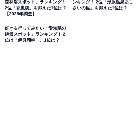
森林浴スポット」ランキング！
ンキング！ 2位「形原温泉あじ
2位「香嵐渓」を抑えた1位は？
さいの里」を抑えた1位は？
開館時間
【2025年調査】
10:00〜17:00
好き＆行ってみたい「愛知県の
※金曜日は20:00まで開業（入場は閉館時間の30分前ま
絶景スポット」ランキング！ 2
位は「伊良湖岬」、1位は？
で）
※月曜休館（祝日の場合はその翌平日）、年末年始
（12/28〜1/3）、展示替え期間
アクセス
所在地：愛知県名古屋市東区東桜1-13-2 愛知芸術文化セ
ンター10階
電車：地下鉄東山線・名城線「栄駅」より徒歩約5分
電話番号：052-971-5511
観覧料