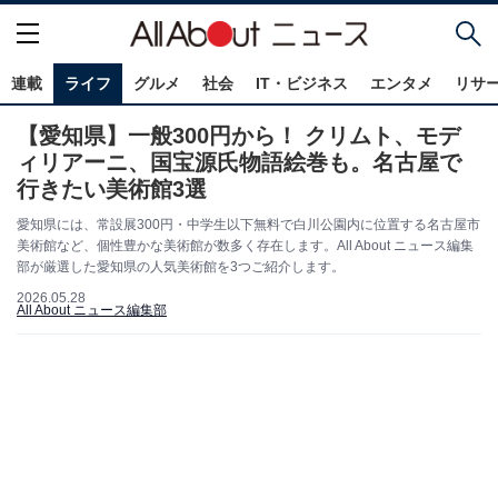
連載
ライフ
グルメ
社会
IT・ビジネス
エンタメ
リサ
【愛知県】一般300円から！ クリムト、モデ
ィリアーニ、国宝源氏物語絵巻も。名古屋で
行きたい美術館3選
愛知県には、常設展300円・中学生以下無料で白川公園内に位置する名古屋市
美術館など、個性豊かな美術館が数多く存在します。All About ニュース編集
部が厳選した愛知県の人気美術館を3つご紹介します。
2026.05.28
All About ニュース編集部