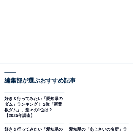
愛知県美術館
名古屋・栄の「愛知芸術文化センター」10階に位置する
「愛知県美術館」は、1992年の開館以来、20世紀初頭か
ら現在に至る国内外の美術品を収集してきた県立美術館
です。コレクションの目玉は、クリムトの「人生は戦い
なり（黄金の騎士）」やピカソ作品など、20世紀の西
洋・日本美術を網羅した約8800点の所蔵品。コレクショ
ン展では常時その名品が楽しめます。
編集部が選ぶおすすめ記事
コレクション展の観覧料は一般500円・大学生300円とリ
好き＆行ってみたい「愛知県の
ダム」ランキング！ 2位「新豊
ーズナブルで、高校生以下は無料。また金曜日は夜20時
根ダム」、堂々の1位は？
まで開業しており、仕事帰りや夕方からでも気軽に立ち
【2025年調査】
寄れるのが嬉しいポイントです。栄駅からオアシス21を
好き＆行ってみたい「愛知県の
愛知県の「あじさいの名所」ラ
経由して徒歩3分というアクセスの良さも魅力です。