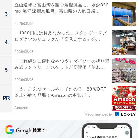
立山連峰と富山湾を望む展望風呂に、水深333
mの海洋深層水風呂。富山県の人気日帰...
3
2026/08/06
「1000円には見えなかった」スタンダードプ
ロダクツのリュックが「高見えする」の...
4
2026/08/03
「これ絶対に便利なやつや」ダイソーの折り畳
み式ランドリーバスケットが高評価「使わ...
5
2026/08/03
「え、こんなセールやってたの？」80％OFF
以上が続々登場！Amazonの本気が...
PR
Amazon
Recommended by