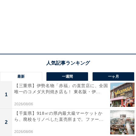
最新
一週間
一ヶ月
【三重県】伊勢名物「赤福」の直営店に、全国
唯一のコメダ大判焼き店も！ 東名阪・伊...
1
2026/08/06
【千葉県】918㎡の県内最大級マーケットか
ら、廃校をリノベした直売所まで。ファー...
2
2026/08/06