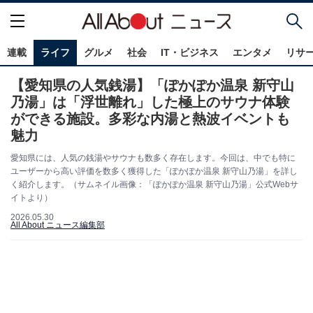
連載
ライフ
グルメ
社会
IT・ビジネス
エンタメ
リサ
【愛知県の人気銭湯】「ぽかぽか温泉 新守山
乃湯」は「浮世離れ」した極上のサウナ体験
ができる施設。多彩な内湯と熱波イベントも
魅力
愛知県には、人気の銭湯やサウナも数多く存在します。今回は、中でも特に
ユーザーから高い評価を数多く獲得した「ぽかぽか温泉 新守山乃湯」を詳し
く紹介します。（サムネイル画像：「ぽかぽか温泉 新守山乃湯」公式Webサ
イトより）
2026.05.30
All About ニュース編集部