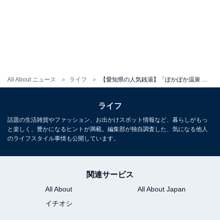
All About ニュース
ライフ
【愛知県の人気銭湯】「ぽかぽか温泉 新守山乃湯」は「浮世離れ」した極上のサウナ体験ができる施設。多彩な内湯と熱波イベントも魅力
ライフ
話題の生活雑貨やファッション、お出かけスポット情報など、暮らしがもっ
と楽しく、豊かになるヒントが満載。編集部が独自調査した、気になる他人
のライフスタイル事情も公開しています。
関連サービス
All About
All About Japan
イチオシ