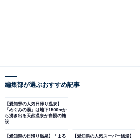
紹介します。今回紹介するのは、愛知県で人気の施設
「ぽかぽか温泉 新守山乃湯」です。
※2026年5月時点で、Googleクチコミが300件以上、平
均評価が3.5超えの銭湯を紹介しています
＞アクセスと料金をチェックする
この記事の執筆者：
All About ニュース編集
部
編集部が選ぶおすすめ記事
「All About ニュース」は、ネットの話題から世の中の動きまで、暮
らしの中にあふれる「なぜ？」「どうして？」を分かりやすく伝え
【愛知県の人気日帰り温泉】
るAll About発のニュースメディアです。お金や仕事、恋愛、ITに関
...続きを読む
「めぐみの湯」は地下1500mか
する疑問に対して専門家が分かりやすく回答するほか、エンタメ情
ら湧き出る天然温泉が自慢の施
報やSNSで話題のトピックスを紹介しています。
設
※本記事で紹介している商品の購入やサービスの利用により、売上の一部が
オールアバウトに還元されることがあります。
【愛知県の日帰り温泉】「まる
【愛知県の人気スーパー銭湯】