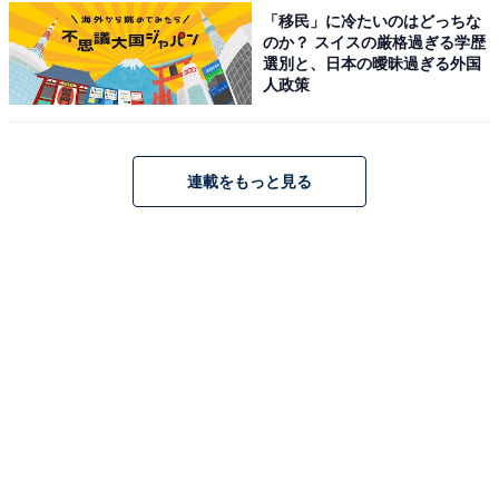
「移民」に冷たいのはどっちな
アクセス
のか？ スイスの厳格過ぎる学歴
選別と、日本の曖昧過ぎる外国
所在地：愛知県名古屋市守山区鳥羽見2-10-10
人政策
アクセス：JR中央本線「新守山駅」より徒歩約8分、ゆ
とりーとライン「金屋駅」より徒歩約10分。名二環「勝
川I.C」より車で約10分、または「小幡I.C」より車で約
連載をもっと見る
15分。
料金
※大人（中学生以上）料金を記載。サウナ利用時はサウ
ナ用タオルが付きます。
平日：550円（サウナ付きは850円）
土・日・祝：550円（サウナ付きは850円）
宿泊可否