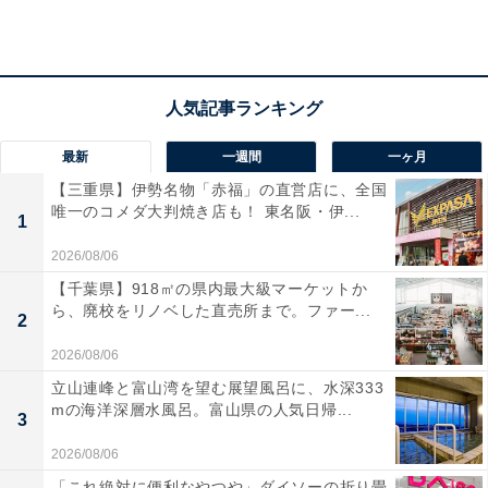
最新
一週間
一ヶ月
【三重県】伊勢名物「赤福」の直営店に、全国
唯一のコメダ大判焼き店も！ 東名阪・伊...
1
2026/08/06
【千葉県】918㎡の県内最大級マーケットか
ら、廃校をリノベした直売所まで。ファー...
2
2026/08/06
立山連峰と富山湾を望む展望風呂に、水深333
「ぽかぽか温泉 新守山乃湯」の口コミは？
mの海洋深層水風呂。富山県の人気日帰...
3
2026/08/06
「ぽかぽか温泉 新守山乃湯」には以下のような口コミが
「これ絶対に便利なやつや」ダイソーの折り畳