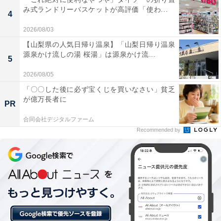
寄せられています。
み式ランドリーバスケットが高評価「使わ...
4
2026/08/03
全国的にも珍しい蒸気ボイラー式サウナは、約
【山梨県の人気日帰り温泉】「山梨日帰り温泉
100℃の高温でありながら細やかな水蒸気によって
源泉かけ流しの湯 桜湯」は源泉かけ流...
5
呼吸がしやすく、心地よい発汗と特別な「ととの
い」を体験できる。
2026/08/05
「〇〇した後に必ず宝くじを買いなさい」貧乏
が億万長者に
PR
一番熱い備長炭風呂をはじめ、体をしっかりと力強
合同会社デジタルファーム
Recommended by
くマッサージしてくれるリラックスバス、肩たたき
風呂、ジェットバス、寝湯など、全身の疲労をじん
わりとやわらげてくれる多彩な内湯が魅力。
定期的に開催されるスタッフやゲストによる熱波イ
ベントが非常に活気にあふれており、日々のリフレ