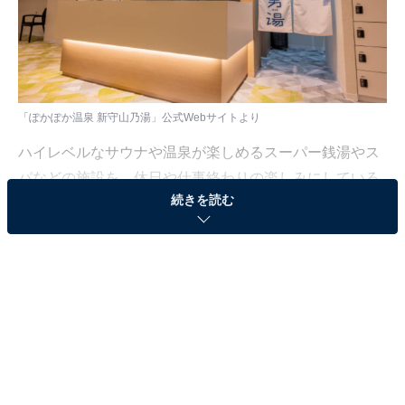
「ぽかぽか温泉 新守山乃湯」公式Webサイトより
ハイレベルなサウナや温泉が楽しめるスーパー銭湯やス
パなどの施設を、休日や仕事終わりの楽しみにしている
続きを読む
人も少なくないはず。日々の疲れを癒すリラックスタイ
ムは、何物にも代えがたい時間ですよね。しかし、近年
では高い人気をほこる施設も多く、どこに行けばよいか
迷ってしまう……そんな思いを抱えている人もいるので
はないでしょうか。
そんな人に向けて、All About ニュース編集部が厳選し
た、人気かつ評価の高いサウナやスーパー銭湯の施設を