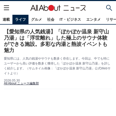
連載
ライフ
グルメ
社会
IT・ビジネス
エンタメ
リサ
【愛知県の人気銭湯】「ぽかぽか温泉 新守山
乃湯」は「浮世離れ」した極上のサウナ体験
ができる施設。多彩な内湯と熱波イベントも
魅力
愛知県には、人気の銭湯やサウナも数多く存在します。今回は、中でも特に
ユーザーから高い評価を数多く獲得した「ぽかぽか温泉 新守山乃湯」を詳し
く紹介します。（サムネイル画像：「ぽかぽか温泉 新守山乃湯」公式Webサ
イトより）
2026.05.30
All About ニュース編集部