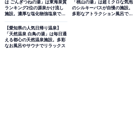
「ぽかぽか温泉 新守山乃湯」は「浮世離れ」した
は ごんぎつねの湯」は東海泉質
「桃山の湯」は超ミクロな気泡
ランキング2位の源泉かけ流し
のシルキーバスが自慢の施設。
サウナを体験できる癒しの空間
施設。濃厚な塩化物強塩泉でリ
多彩なアトラクション風呂でリ
ラックス
ラックス
愛知県名古屋市守山区にある「ぽかぽか温泉 新守山乃
【愛知県の人気日帰り温泉】
「天然温泉 白鳥の湯」は毎日通
湯」は、2025年に30周年を迎えた、地域に愛され続ける
える都心の天然温泉施設。多彩
銭湯です。サウナのコンセプトに「浮世離れ」を掲げ、
なお風呂やサウナでリラックス
リラックスするBGMとともに日常の複雑な人間関係や情
報社会から離れた癒しのひとときを提供。約100℃の高
温ながらマイルドな熱さの蒸気ボイラー式サウナや、バ
ラエティ豊かな内湯、熱波イベントなどが魅力です。
楽天トラベルで泊まれるサウナを探す