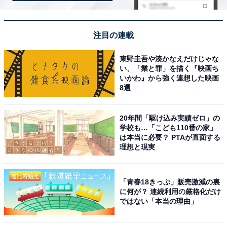
ッシュに最適。
注目の連載
東野圭吾や湊かなえだけじゃな
い、「業と罪」を描く『映画ち
いかわ』から強く連想した映画
8選
20年間「駆け込み実績ゼロ」の
学校も…「こども110番の家」
は本当に必要？ PTAが直面する
理想と現実
「青春18きっぷ」販売激減の裏
に何が？ 連続利用の厳格化だけ
ではない「本当の理由」
アクセス・料金情報は？ 泊まれる？