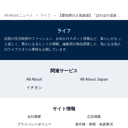
宿泊：不可（営業時間は6:00〜25:00、最終受付24:30の
日帰り入浴施設のため、宿泊はできません）
All About ニュース
ライフ
【愛知県の人気銭湯】「ぽかぽか温泉 新守山乃湯」は「浮世離れ」した極上のサウナ体験ができる施設。多彩な内湯と熱波イベントも魅力
ライフ
話題の生活雑貨やファッション、お出かけスポット情報など、暮らしがもっ
と楽しく、豊かになるヒントが満載。編集部が独自調査した、気になる他人
のライフスタイル事情も公開しています。
関連サービス
All About
All About Japan
イチオシ
サイト情報
会社概要
広告掲載
こちらもおすすめ
プライバシーポリシー
著作権・商標・免責事項
【愛知県の人気スーパー銭湯】「ゆのゆ