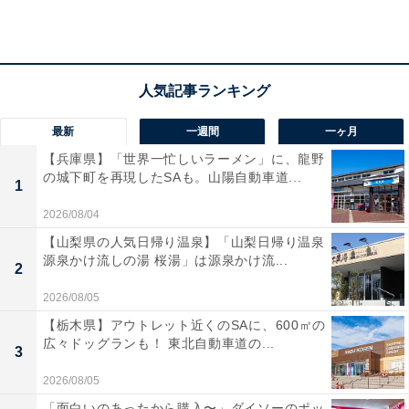
最新
一週間
一ヶ月
【兵庫県】「世界一忙しいラーメン」に、龍野
の城下町を再現したSAも。山陽自動車道...
1
2026/08/04
【山梨県の人気日帰り温泉】「山梨日帰り温泉
源泉かけ流しの湯 桜湯」は源泉かけ流...
2
2026/08/05
「天然温泉 白鳥の湯」の口コミは？
【栃木県】アウトレット近くのSAに、600㎡の
広々ドッグランも！ 東北自動車道の...
3
「天然温泉 白鳥の湯」には以下のような口コミが寄せら
2026/08/05
れています。
「面白いのあったから購入〜」ダイソーのポッ