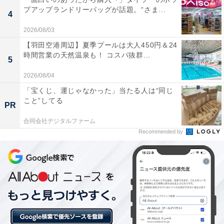
プアップランドリーバッグが話題。“さま...
4
天然温泉の質が非常に良く、肌がしっとりとして高
い保湿効果や美肌効果を実感できるお湯です。
2026/08/03
【羽田空港周辺】夏季プールは大人450円＆24
時間営業の天然温泉も！ コスパ抜群...
5
サウナが快適で、高温サウナと低温サウナの2種類
2026/08/04
が選べるため、自分のペースでしっかりとリフレッ
「宝くじ、運じゃなかった」当たる人は“同じ
こと”してる
シュできます。
PR
合同会社デジタルファーム
Recommended by
館内やお風呂がいつも清潔に保たれており、スタッ
フの対応も丁寧で心地よく過ごすことができます。