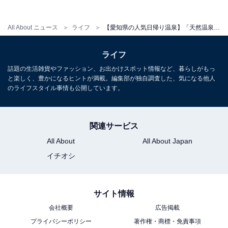
宿泊可否
All About ニュース
ライフ
【愛知県の人気日帰り温泉】「天然温泉 白鳥の湯」は毎日通える都心の天然温泉施設。多彩なお風呂やサウナでリラックス
宿泊：不可（日帰り温浴施設のため、宿泊用の客室やプ
ライフ
ランはありません。営業時間は平日あさ10:00〜よる
話題の生活雑貨やファッション、お出かけスポット情報など、暮らしがもっ
12:00、土日祝あさ9:00〜よる12:00までとなります。）
と楽しく、豊かになるヒントが満載。編集部が独自調査した、気になる他人
のライフスタイル事情も公開しています。
関連サービス
All About
All About Japan
イチオシ
サイト情報
会社概要
広告掲載
プライバシーポリシー
著作権・商標・免責事項