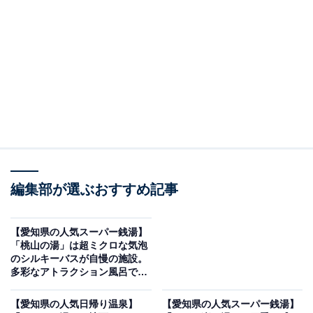
※2026年5月時点で、Googleクチコミが500件以上、平
均評価が3.5超えの銭湯を紹介しています
＞アクセスと料金をチェックする
この記事の執筆者：
All About ニュース編集
部
「All About ニュース」は、ネットの話題から世の中の動きまで、暮
編集部が選ぶおすすめ記事
らしの中にあふれる「なぜ？」「どうして？」を分かりやすく伝え
るAll About発のニュースメディアです。お金や仕事、恋愛、ITに関
...続きを読む
する疑問に対して専門家が分かりやすく回答するほか、エンタメ情
【愛知県の人気スーパー銭湯】
報やSNSで話題のトピックスを紹介しています。
「桃山の湯」は超ミクロな気泡
※本記事で紹介している商品の購入やサービスの利用により、売上の一部が
のシルキーバスが自慢の施設。
オールアバウトに還元されることがあります。
多彩なアトラクション風呂でリ
ラックス
「天然温泉 白鳥の湯」は毎日通える都心の天然温
【愛知県の人気日帰り温泉】
【愛知県の人気スーパー銭湯】
泉