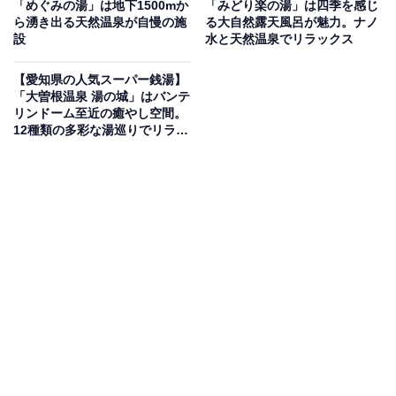
「めぐみの湯」は地下1500mか
「みどり楽の湯」は四季を感じ
ら湧き出る天然温泉が自慢の施
る大自然露天風呂が魅力。ナノ
設
水と天然温泉でリラックス
地中深くより湧き出た、全浴槽に使用される天然温泉
（ナトリウム塩化物泉）は高い浸透力と保湿性を備えて
【愛知県の人気スーパー銭湯】
います。ゆったりとした露天風呂や内風呂、シルク風
「大曽根温泉 湯の城」はバンテ
リンドーム至近の癒やし空間。
呂、ジェットバスのほか、高温サウナ、低温サウナなど
12種類の多彩な湯巡りでリラッ
多彩なお風呂を用意。館内にはお食事処やリラクゼーシ
クス
ョンコーナーのいやし処もあり、心ゆくまでくつろげま
す。
楽天トラベルで愛知県の施設を見る