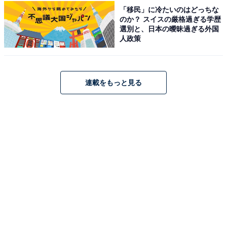
線「熱田神宮伝馬町」駅③番出口から「熱田伝馬町」バ
「移民」に冷たいのはどっちな
のか？ スイスの厳格過ぎる学歴
ス停④番のりばより、神宮12「鳴尾車庫」または金山
選別と、日本の曖昧過ぎる外国
19「メグラスガーデンナゴヤ」「潮見町南」に乗車し、
人政策
「南陽通5丁目」停下車 徒歩3分。
【車の場合】東海通「南陽通2」交差点より南へ約3分
「南陽通4」交差点の次の信号を右折、もしくは名四国
連載をもっと見る
道「竜宮町」交差点を北へ約2分「南陽通6」交差点の次
の信号を左折。
料金
※ボディソープ、リンスinシャンプーは備え付けがあり
ます。
平日：大人 750円、小学生 250円、幼児（3歳以上） 150
円
土・日・祝：大人 850円、小学生 300円、幼児（3歳以
上） 200円