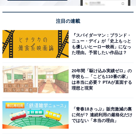
注目の連載
『スパイダーマン：ブランド・
ニュー・デイ』が「史上もっと
も優しいヒーロー映画」になっ
た理由。予習したい作品は？
20年間「駆け込み実績ゼロ」の
学校も…「こども110番の家」
は本当に必要？ PTAが直面する
アクセス・料金情報は？ 泊まれる？
理想と現実
アクセス
「青春18きっぷ」販売激減の裏
所在地：愛知県名古屋市港区木場町6番36
に何が？ 連続利用の厳格化だけ
ではない「本当の理由」
【公共交通機関の場合】名鉄「神宮前」駅「西出口」か
ら「神宮東門」バス停④番のりば、もしくは地下鉄名城