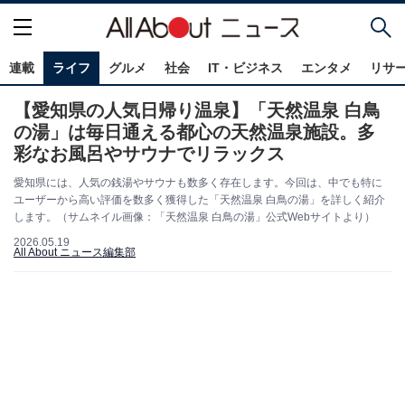
連載
ライフ
グルメ
社会
IT・ビジネス
エンタメ
リサ
【愛知県の人気日帰り温泉】「天然温泉 白鳥
の湯」は毎日通える都心の天然温泉施設。多
彩なお風呂やサウナでリラックス
愛知県には、人気の銭湯やサウナも数多く存在します。今回は、中でも特に
ユーザーから高い評価を数多く獲得した「天然温泉 白鳥の湯」を詳しく紹介
します。（サムネイル画像：「天然温泉 白鳥の湯」公式Webサイトより）
2026.05.19
All About ニュース編集部