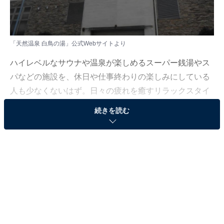
「天然温泉 白鳥の湯」公式Webサイトより
ハイレベルなサウナや温泉が楽しめるスーパー銭湯やス
パなどの施設を、休日や仕事終わりの楽しみにしている
人も少なくないはず。日々の疲れを癒すリラックスタイ
ムは、何物にも代えがたい時間ですよね。しかし、近年
続きを読む
では高い人気をほこる施設も多く、どこに行けばよいか
迷ってしまう……そんな思いを抱えている人もいるので
はないでしょうか。
そんな人に向けて、All About ニュース編集部が厳選し
た、人気かつ評価の高いサウナやスーパー銭湯の施設を
紹介します。今回紹介するのは、愛知県で人気の施設
「天然温泉 白鳥の湯」です。