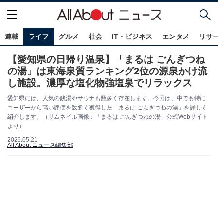
連載
ライフ
グルメ
社会
IT・ビジネス
エンタメ
リサ
【愛知県の日帰り温泉】「まるは ごんぎつね
の湯」は東海泉質ランキング2位の源泉かけ流
し施設。濃厚な塩化物強塩泉でリラックス
愛知県には、人気の銭湯やサウナも数多く存在します。今回は、中でも特に
ユーザーから高い評価を数多く獲得した「まるは ごんぎつねの湯」を詳しく
紹介します。（サムネイル画像：「まるは ごんぎつねの湯」公式Webサイト
より）
2026.05.21
All About ニュース編集部