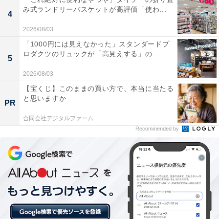
み式ランドリーバスケットが高評価「使わ...
4
「まるは ごんぎつねの湯」には以下のような口コミが寄
2026/08/03
せられています。
「1000円には見えなかった」スタンダードプ
ロダクツのリュックが「高見えする」の...
5
お湯は塩分が濃くヌルヌル感があり、体の芯まで温
2026/08/03
まってまったく湯冷めしませんでした。リニューア
【宝くじ】このままの買い方で、本当に当たる
ルして施設も綺麗になり、ReFaのシャワーヘッド
と思いますか
PR
やドライヤーも揃っています。
合同会社デジタルファーム
Recommended by
何度来ても感動するお湯です。ヌルヌル感と強烈な
塩味で、入浴後はずっと体がポカポカでした。日本
庭園に囲まれた露天風呂の雰囲気も最高です。