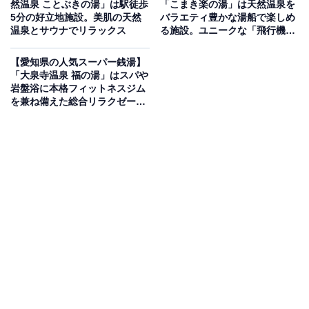
然温泉 ことぶきの湯」は駅徒歩
「こまき楽の湯」は天然温泉を
2位に選ばれたナトリウム塩化物強塩泉の源泉かけ
5分の好立地施設。美肌の天然
バラエティ豊かな湯船で楽しめ
流し温泉
温泉とサウナでリラックス
る施設。ユニークな「飛行機サ
ウナ」も魅力
【愛知県の人気スーパー銭湯】
童話作家・新美南吉のふるさと半田市にある日帰り天然
「大泉寺温泉 福の湯」はスパや
温泉施設。地下1,500mから湧く源泉は59.2℃の県内有数
岩盤浴に本格フィットネスジム
を兼ね備えた総合リラクゼーシ
の高温で、泉質はナトリウム塩化物強塩泉（高張性弱ア
ョン施設。7種類のお風呂や湿
ルカリ性高温泉）。2021年東海地区泉質ランキング2位
式サウナを堪能
に選出された名湯を、露天風呂で源泉かけ流しにて楽し
めます。日本庭園に囲まれた露天風呂・洞窟湯・寝湯・
内湯・サウナ・水湯（水風呂）・外気浴スペースのほ
か、「まるは食堂」やリラクゼーション施設
「Relaxation GON」も併設しています。
楽天トラベルで愛知県の施設を見る