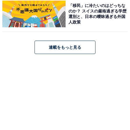
「移民」に冷たいのはどっちな
のか？ スイスの厳格過ぎる学歴
アクセス・料金情報は？ 泊まれる？
選別と、日本の曖昧過ぎる外国
人政策
アクセス
所在地：愛知県半田市平和町5丁目73-3
連載をもっと見る
アクセス：知多半島道路「半田中央インター」から約1
分 / 名鉄河和線「知多半田駅」または「住吉町駅」より
タクシーで約10分
料金
※シャンプー・リンス・ボディソープ備え付け。タオル
は有料（レンタルフェイスタオル200円、レンタルバス
タオル300円）。
平日：900円（10〜15時受付は100円引）
土・日・祝：950円