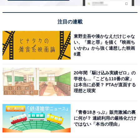
温泉上がりにまるは食堂でエビフライをいただきま
した。温泉と食事をセットで楽しめてとても満足で
した。半田観光の帰りに立ち寄るのにもぴったりな
注目の連載
施設です。
東野圭吾や湊かなえだけじゃな
い、「業と罪」を描く『映画ち
いかわ』から強く連想した映画
8選
20年間「駆け込み実績ゼロ」の
学校も…「こども110番の家」
は本当に必要？ PTAが直面する
理想と現実
「青春18きっぷ」販売激減の裏
に何が？ 連続利用の厳格化だけ
ではない「本当の理由」