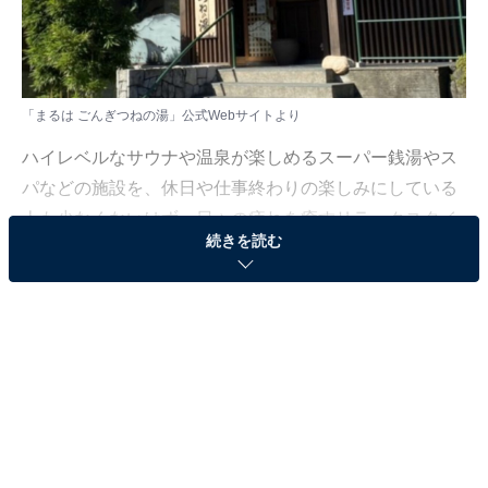
「まるは ごんぎつねの湯」公式Webサイトより
ハイレベルなサウナや温泉が楽しめるスーパー銭湯やス
パなどの施設を、休日や仕事終わりの楽しみにしている
人も少なくないはず。日々の疲れを癒すリラックスタイ
続きを読む
ムは、何物にも代えがたい時間ですよね。しかし、近年
では高い人気をほこる施設も多く、どこに行けばよいか
迷ってしまう……そんな思いを抱えている人もいるので
はないでしょうか。
そんな人に向けて、All About ニュース編集部が厳選し
た、人気かつ評価の高いサウナやスーパー銭湯の施設を
紹介します。今回紹介するのは、愛知県で人気の施設