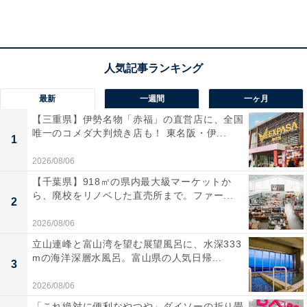
最新
一週間
一ヶ月
【三重県】伊勢名物「赤福」の直営店に、全国
唯一のコメダ大判焼き店も！ 東名阪・伊...
1
2026/08/06
【千葉県】918㎡の県内最大級マーケットか
ら、廃校をリノベした直売所まで。ファー...
2
2026/08/06
立山連峰と富山湾を望む展望風呂に、水深333
mの海洋深層水風呂。富山県の人気日帰...
3
2026/08/06
「まるは ごんぎつねの湯」の口コミは？
「これ絶対に便利なやつや」ダイソーの折り畳