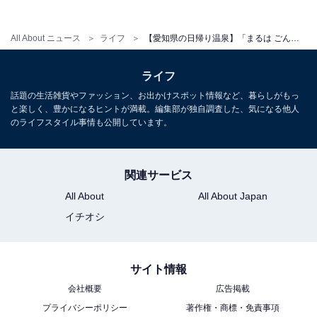
営業時間
All About ニュース
ライフ
【愛知県の日帰り温泉】「まるは ごんぎつねの湯」は東海泉質ランキング2位の源泉かけ流し施設。濃厚な塩化物強塩泉でリラックス
10:00〜22:00（最終受付 21:00）
※月曜のみ 16:00〜22:00
ライフ
定休日：年中無休（メンテナンス時に休館あり）
話題の生活雑貨やファッション、お出かけスポット情報など、暮らしがもっ
と楽しく、豊かになるヒントが満載。編集部が独自調査した、気になる他人
のライフスタイル事情も公開しています。
宿泊可否
宿泊：不可（日帰り入浴専用施設）
関連サービス
All About
All About Japan
イチオシ
サイト情報
会社概要
広告掲載
プライバシーポリシー
著作権・商標・免責事項