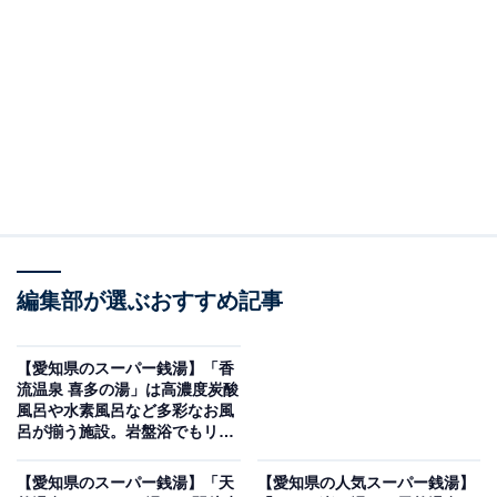
「まるは ごんぎつねの湯」です。
※2026年5月時点で、Googleクチコミが500件以上、平
均評価が3.5超えの銭湯を紹介しています
＞口コミをチェックする
この記事の執筆者：
All About ニュース編集
部
編集部が選ぶおすすめ記事
「All About ニュース」は、ネットの話題から世の中の動きまで、暮
らしの中にあふれる「なぜ？」「どうして？」を分かりやすく伝え
るAll About発のニュースメディアです。お金や仕事、恋愛、ITに関
...続きを読む
【愛知県のスーパー銭湯】「香
する疑問に対して専門家が分かりやすく回答するほか、エンタメ情
流温泉 喜多の湯」は高濃度炭酸
報やSNSで話題のトピックスを紹介しています。
風呂や水素風呂など多彩なお風
※本記事で紹介している商品の購入やサービスの利用により、売上の一部が
呂が揃う施設。岩盤浴でもリラ
オールアバウトに還元されることがあります。
ックス
「まるは ごんぎつねの湯」は東海泉質ランキング
【愛知県のスーパー銭湯】「天
【愛知県の人気スーパー銭湯】