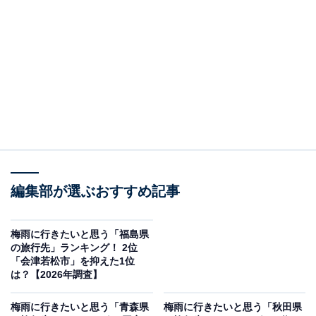
＞8位までの全ランキング結果を見る
この記事の執筆者：
坂上 恵
All About ニュースの編集者。オールアバウトに入社後、SNSトレン
ドにフォーカスした記事執筆やSEOライティングの経験を経て、の
ちにAll About ニュースチームのメンバーに加入。現在は旅行・カル
...続きを読む
チャー・エンタメなどを中心に企画編集を担当。東京都出身。居酒
屋巡りとスポーツ観戦が生きがい。
調査概要
編集部が選ぶおすすめ記事
調査期間：2026年5月25日
調査方法：インターネット調査
梅雨に行きたいと思う「福島県
の旅行先」ランキング！ 2位
調査対象：全国20〜60代の男女250人
「会津若松市」を抑えた1位
は？【2026年調査】
※本調査は全国250人を対象に実施したもので、結
梅雨に行きたいと思う「青森県
梅雨に行きたいと思う「秋田県
果は回答者の意見を集計したものであり、全体の意