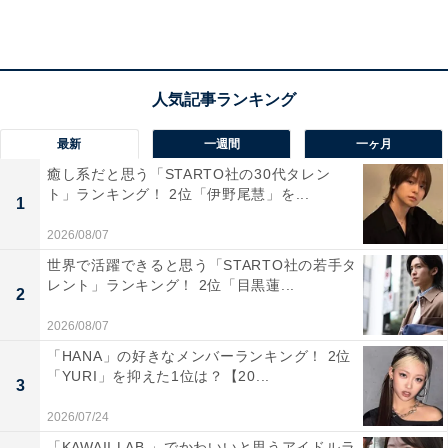
知県）
「完全な地底湖の屋内スポットなので、梅雨の強い
雨の日でも天候を一切気にせず観光を楽しめるから
最新
一週間
一ヶ月
です」（40代女性／鹿児島県）
癒し系だと思う「STARTO社の30代タレン
ト」ランキング！ 2位「伊野尾慧」を...
1
2026/08/07
「雨の日でも観光しやすく、神秘的な景色を楽しめ
世界で活躍できると思う「STARTO社の若手タ
レント」ランキング！ 2位「目黒蓮...
そうだからです。洞窟内の青い地底湖を一度見てみ
2
たいと思っています」（40代男性／北海道）
2026/08/07
「HANA」の好きなメンバーランキング！ 2位
「YURI」を抑えた1位は？【20...
3
2026/07/24
「KAWAII LAB.」でかわいいと思うアイドルラ