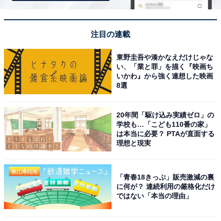
名物グルメの食べ歩きを楽しめる点が高評価へと繋がり
ました。
注目の連載
回答者コメント
東野圭吾や湊かなえだけじゃな
い、「業と罪」を描く『映画ち
「美味しいお店がたくさんあってグルメ巡りを楽し
いかわ』から強く連想した映画
8選
めそう」（40代女性／神奈川県）
20年間「駆け込み実績ゼロ」の
学校も…「こども110番の家」
「梅雨時だからこそ涼しい気分になれる盛岡冷麺を
は本当に必要？ PTAが直面する
理想と現実
食べたい」（30代女性／福島県）
「青春18きっぷ」販売激減の裏
に何が？ 連続利用の厳格化だけ
「落ち着いた街並みと自然が調和していて、雨の日
ではない「本当の理由」
はよりしっとりした雰囲気を楽しめるからです。盛
岡冷麺やカフェ巡りなど屋内でも楽しみやすく、ゆ