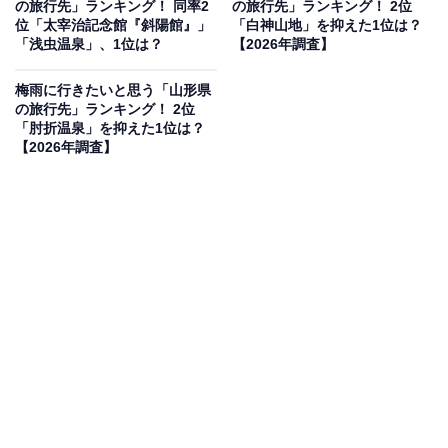
の旅行先」ランキング！ 同率2
の旅行先」ランキング！ 2位
見を断定的に示すものではありません
位「太宰治記念館『斜陽館』」
「白神山地」を抑えた1位は？
「浅虫温泉」、1位は？
【2026年調査】
梅雨に行きたいと思う「山形県
の旅行先」ランキング！ 2位
2位：龍泉洞／52票
「肘折温泉」を抑えた1位は？
【2026年調査】
2位にランクインしたのは、下閉伊郡岩泉町にある日本
三大鍾乳洞の一つ「龍泉洞」です。洞内は年間を通じて
室温が安定しており、完全な屋内（洞窟内）空間のため
梅雨の雨を完全にシャットアウトできます。世界有数の
透明度を誇る「地底湖」が青くライトアップされた神秘
的な光景は、雨の日の沈んだ気分を一気に吹き飛ばして
くれます。
回答者コメント
「雨が降っても関係なく行けそう」（40代女性／愛