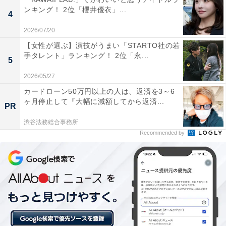
ンキング！ 2位「櫻井優衣」...
4
2026/07/20
【女性が選ぶ】演技がうまい「STARTO社の若
手タレント」ランキング！ 2位「永...
5
2026/05/27
カードローン50万円以上の人は、返済を3～6
ヶ月停止して『大幅に減額してから返済...
PR
渋谷法務総合事務所
Recommended by
1位：盛岡市／72票
見事1位を獲得したのは、県庁所在地である「盛岡市」
です。盛岡城跡公園の美しい新緑が梅雨の雨に映えるだ
けでなく、市内には歴史的なレンガ造りの建造物や美術
館などの屋内見どころが豊富。さらに、雨の日でも快適
に「盛岡冷麺」「じゃじゃ麺」「わんこそば」といった