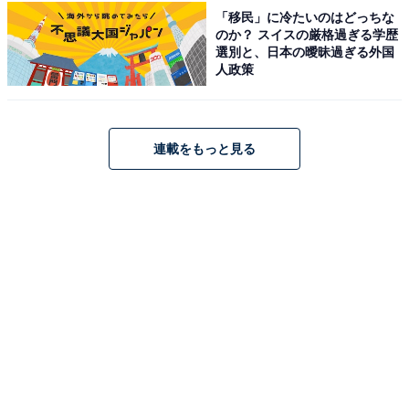
「移民」に冷たいのはどっちな
っくり過ごせそうだと思います」（20代男性／愛知
のか？ スイスの厳格過ぎる学歴
県）
選別と、日本の曖昧過ぎる外国
人政策
※回答者からのコメントは原文ママです
連載をもっと見る
※記事内容は執筆時点のものです。最新の内容をご確認
ください
あわせて読みたい
【千葉県】参拝無料も！ 梅雨に行きたいあじ
さい名所3選。あじさい寺・1万株の農園・
7000株の古刹も
次ページ
8位までのランキング結果を見る