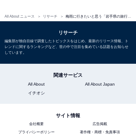
All About ニュース
リサーチ
梅雨に行きたいと思う「岩手県の旅行先」ランキング！ 2位「龍泉洞」を抑えた1位は？【2026年調査】
リサーチ
編集部が独自目線で調査したトピックスをはじめ、最新のリリース情報、ト
レンドに関するランキングなど、世の中で注目を集めている話題をお知らせ
しています。
関連サービス
All About
All About Japan
イチオシ
こちらもおすすめ
サイト情報
梅雨に行きたいと思う「北海道の旅行先」ラン
キング！2位「星野リゾート トマム 雲海テラ
会社概要
広告掲載
ス」、1位は？【2026年調査】
プライバシーポリシー
著作権・商標・免責事項