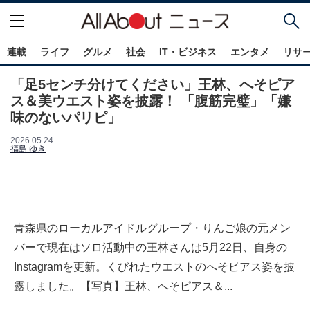
連載
ライフ
グルメ
社会
IT・ビジネス
エンタメ
リサ
「足5センチ分けてください」王林、へそピア
ス＆美ウエスト姿を披露！ 「腹筋完璧」「嫌
味のないパリピ」
2026.05.24
福島 ゆき
青森県のローカルアイドルグループ・りんご娘の元メン
バーで現在はソロ活動中の王林さんは5月22日、自身の
Instagramを更新。くびれたウエストのへそピアス姿を披
露しました。【写真】王林、へそピアス＆...