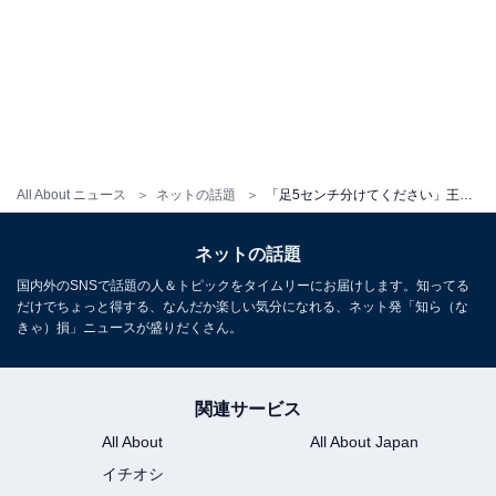
All About ニュース
ネットの話題
「足5センチ分けてください」王林、へそピアス＆美ウエスト姿を披露！ 「腹筋完璧」「嫌味のないパリピ」
ネットの話題
国内外のSNSで話題の人＆トピックをタイムリーにお届けします。知ってる
だけでちょっと得する、なんだか楽しい気分になれる、ネット発「知ら（な
きゃ）損」ニュースが盛りだくさん。
関連サービス
All About
All About Japan
イチオシ