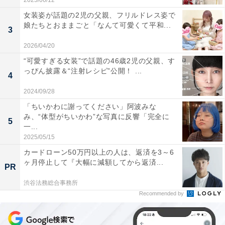
2025/06/12
女装姿が話題の2児の父親、フリルドレス姿で
娘たちとおままごと「なんて可愛くて平和...
3
2026/04/20
“可愛すぎる女装”で話題の46歳2児の父親、す
っぴん披露＆“注射レシピ”公開！ ...
4
2024/09/28
「ちいかわに謝ってください」阿波みな
み、“体型がちいかわ”な写真に反響「完全に
5
一...
2025/05/15
カードローン50万円以上の人は、返済を3～6
ヶ月停止して『大幅に減額してから返済...
PR
渋谷法務総合事務所
Recommended by