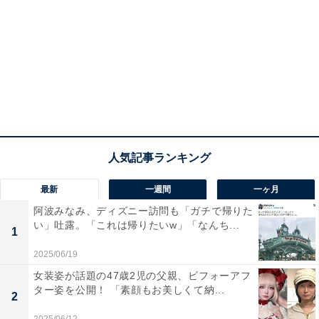
最新
一週間
一ヶ月
阿波みなみ、ディズニー訪問も「ガチで帰りた
い」吐露。「これは帰りたいw」「なんち...
1
2025/06/19
女装姿が話題の47歳2児の父親、ビフォーアフ
ター姿を公開！ 「素顔もお美しくて納...
2