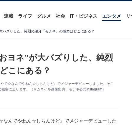
連載
ライフ
グルメ
社会
IT・ビジネス
エンタメ
リ
”が大バズりした、純烈の弟分「モナキ」の魅力はどこにある？
“おヨネ”が大バズりした、純烈
どこにある？
まやで☆なんでやねん☆しらんけど』でメジャーデビューしました。そこ
密に迫ります。（サムネイル画像出典：モナキ公式Instagram）
で☆なんでやねん☆しらんけど』でメジャーデビューした