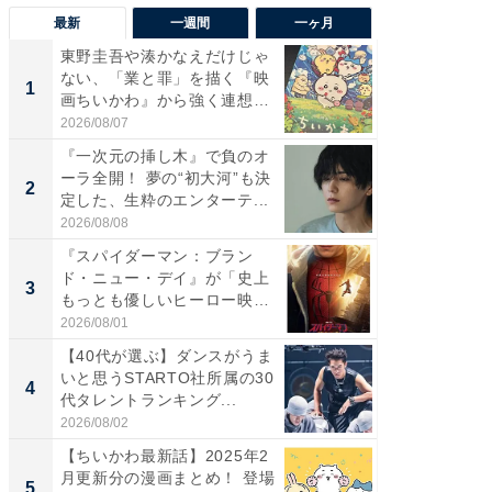
最新
一週間
一ヶ月
東野圭吾や湊かなえだけじゃ
東野圭
ない、「業と罪」を描く『映
ない、
1
1
画ちいかわ』から強く連想し
画ちい
た...
た...
2026/08/07
2026/08/0
『一次元の挿し木』で負のオ
「FRUI
ーラ全開！ 夢の“初大河”も決
うまい
2
2
定した、生粋のエンターテ...
ング！ 2
2026/08/08
2026/08/0
『スパイダーマン：ブラン
『一次
ド・ニュー・デイ』が「史上
ーラ全開
3
3
もっとも優しいヒーロー映
定した、
画」に...
2026/08/01
2026/08/0
【40代が選ぶ】ダンスがうま
特別な名
いと思うSTARTO社所属の30
で選ぶR
4
PR
代タレントランキング...
2026/08/02
ReFa GIN
【ちいかわ最新話】2025年2
月更新分の漫画まとめ！ 登場
5