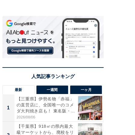
最新
一週間
一ヶ月
【三重県】伊勢名物「赤福」
【兵庫
の直営店に、全国唯一のコメ
ーメン
1
1
ダ大判焼き店も！ 東名阪・
再現した
伊...
道...
2026/08/06
2026/08/0
【千葉県】918㎡の県内最大
【三重
級マーケットから、廃校をリ
「鈴鹿天