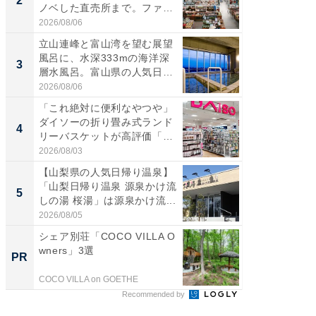
2
2
ノベした直売所まで。ファ
は100
ー...
2026/08/06
2026/08/0
立山連峰と富山湾を望む展望
ステラ
風呂に、水深333mの海洋深
詰め放題
3
3
層水風呂。富山県の人気日
00円で「
帰...
2026/08/06
2026/08/0
「これ絶対に便利なやつや」
「ミニオ
ダイソーの折り畳み式ランド
ッグ！ 
4
4
リーバスケットが高評価「使
ど、夏限
わ...
2026/08/03
2026/08/0
【山梨県の人気日帰り温泉】
【埼玉
「山梨日帰り温泉 源泉かけ流
「行田天
5
5
しの湯 桜湯」は源泉かけ流...
は和の
が...
2026/08/05
2026/08/0
シェア別荘「COCO VILLA O
「今日
wners」3選
変わるA
PR
PR
が見逃
COCO VILLA on GOETHE
Amazon
Recommended by