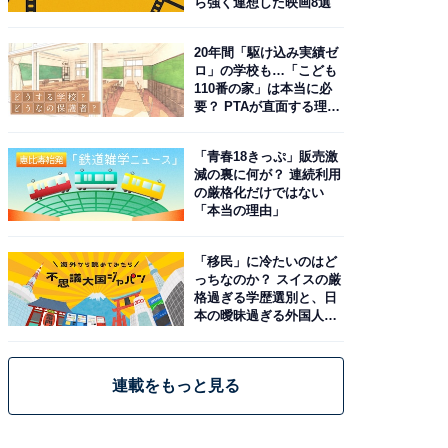
ら強く連想した映画8選
20年間「駆け込み実績ゼ
ロ」の学校も…「こども
110番の家」は本当に必
要？ PTAが直面する理想
と現実
「青春18きっぷ」販売激
減の裏に何が？ 連続利用
の厳格化だけではない
「本当の理由」
「移民」に冷たいのはど
っちなのか？ スイスの厳
格過ぎる学歴選別と、日
本の曖昧過ぎる外国人政
策
連載をもっと見る