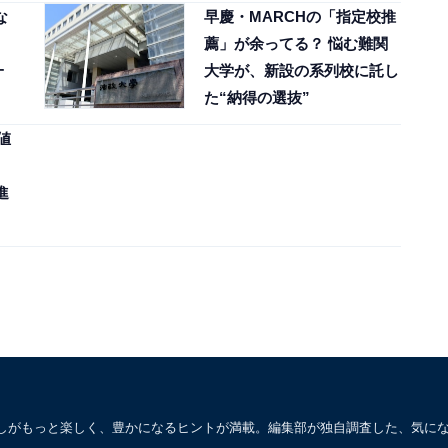
な
早慶・MARCHの「指定校推
薦」が余ってる？ 悩む難関
一
大学が、新設の系列校に託し
た“納得の選抜”
値
進
しがもっと楽しく、豊かになるヒントが満載。編集部が独自調査した、気に