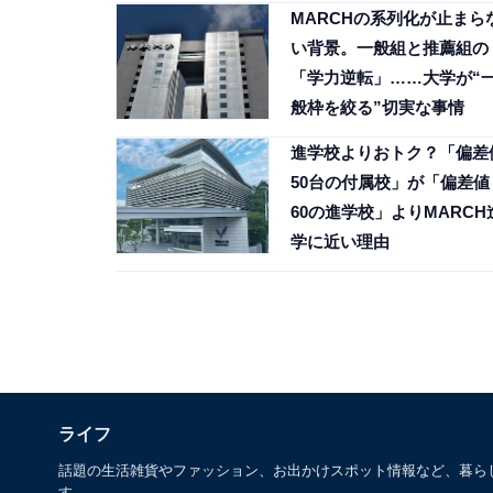
MARCHの系列化が止まら
い背景。一般組と推薦組の
「学力逆転」……大学が“
般枠を絞る”切実な事情
進学校よりおトク？「偏差
50台の付属校」が「偏差値
60の進学校」よりMARCH
学に近い理由
ライフ
話題の生活雑貨やファッション、お出かけスポット情報など、暮ら
す。