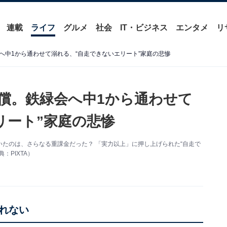
連載
ライフ
グルメ
社会
IT・ビジネス
エンタメ
リ
へ中1から通わせて溺れる、“自走できないエリート”家庭の悲惨
償。鉄緑会へ中1から通わせて
リート”家庭の悲惨
たのは、さらなる重課金だった？ 「実力以上」に押し上げられた“自走で
PIXTA）
れない