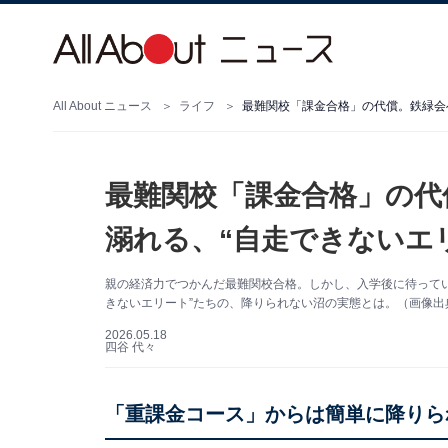
All About ニュース
ライフ
最難関校「課金合格」の代償。鉄緑会
最難関校「課金合格」の代
溺れる、“自走できないエ
親の経済力でつかんだ最難関校合格。しかし、入学後に待ってい
きないエリート”たちの、降りられない沼の実態とは。（画像出典：
2026.05.18
四谷 代々
「重課金コース」からは簡単に降りら