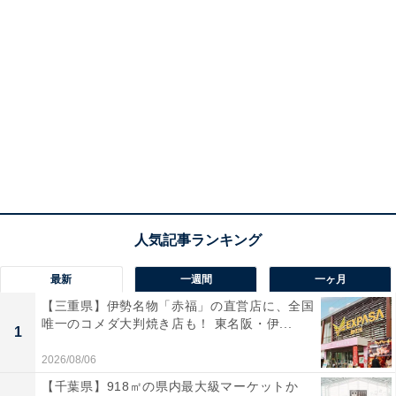
最新
一週間
一ヶ月
【三重県】伊勢名物「赤福」の直営店に、全国
唯一のコメダ大判焼き店も！ 東名阪・伊...
1
2026/08/06
【千葉県】918㎡の県内最大級マーケットか