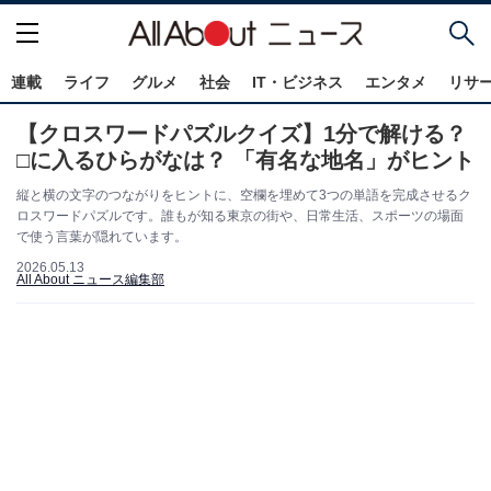
連載
ライフ
グルメ
社会
IT・ビジネス
エンタメ
リサ
【クロスワードパズルクイズ】1分で解ける？
□に入るひらがなは？ 「有名な地名」がヒント
縦と横の文字のつながりをヒントに、空欄を埋めて3つの単語を完成させるク
ロスワードパズルです。誰もが知る東京の街や、日常生活、スポーツの場面
で使う言葉が隠れています。
2026.05.13
All About ニュース編集部