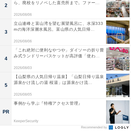
ら、廃校をリノベした直売所まで。ファー...
2
2026/08/06
立山連峰と富山湾を望む展望風呂に、水深333
mの海洋深層水風呂。富山県の人気日帰...
3
2026/08/06
「これ絶対に便利なやつや」ダイソーの折り畳
み式ランドリーバスケットが高評価「使わ...
4
2026/08/03
【山梨県の人気日帰り温泉】「山梨日帰り温泉
源泉かけ流しの湯 桜湯」は源泉かけ流...
5
2026/08/05
事例から学ぶ『特権アクセス管理』
PR
KeeperSecurity
Recommended by