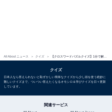
All About ニュース
クイズ
【クロスワードパズルクイズ】1分で解ける？ □に入るひらがなは？ 「有名な地名」がヒント
クイズ
日本人なら答えられないと恥ずかしい簡単なクイズから少し頭を使う絶妙に
難しいクイズまで、ついつい答えたくなるオモシロ＆学びクイズを日々更新
しています。
関連サービス