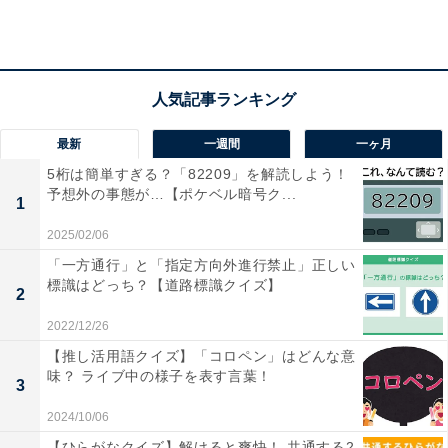
こちらもおすすめ
【クロスワードパズルクイズ】1分ですっきり！
□に入るひらがなは？ 「事務や生活の道具」が
ヒント
最新
一週間
一ヶ月
5桁は簡単すぎる？「82209」を解読しよう！
予想外の事態が…【ポケベル暗号ク...
1
2025/02/06
「一方通行」と「指定方向外進行禁止」正しい
1
2
標識はどっち？【道路標識クイズ】
2
2022/12/26
【推し活用語クイズ】「コロペン」はどんな意
味？ ライブ中の様子を表す言葉！
3
2024/10/06
【ひらがなクイズ】解けると爽快！ 共通する2