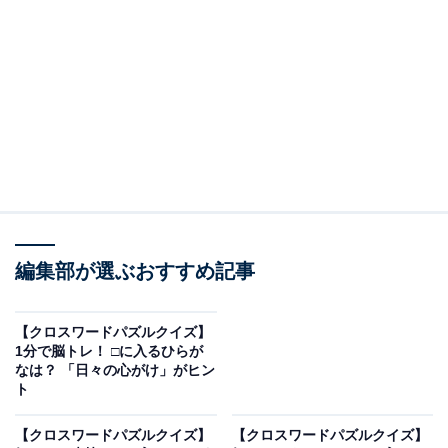
□に入るひらがなは？
次の言葉に共通して入るひらがなを考えてみましょう。
・し □ い（縦の言葉）
・ど □ の □（横の言葉）
・し □ や（縦の言葉）
編集部が選ぶおすすめ記事
ヒント：右側の縦の言葉は、文化の発信地として知られ
る
「有名な地名」
の名前です。
【クロスワードパズルクイズ】
1分で脳トレ！ □に入るひらが
あわせて読みたい
なは？ 「日々の心がけ」がヒン
ト
【クロスワードパズルクイズ】1分ですっき
り！ □に入るひらがなは？ 身近な表現がヒン
【クロスワードパズルクイズ】
【クロスワードパズルクイズ】
ト