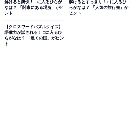
解けると爽快！ □に入るひらが
解けるとすっきり！ □に入るひ
なは？ 「関東にある場所」がヒ
らがなは？ 「人気の旅行先」が
ント
ヒント
次ページ
正解を見る
【クロスワードパズルクイズ】
語彙力が試される！ □に入るひ
らがなは？ 「遠くの国」がヒン
ト