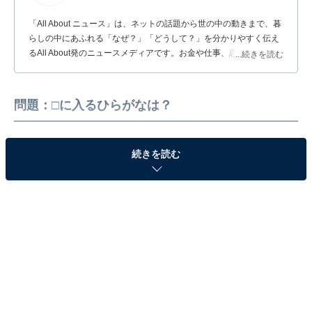
「All About ニュース」は、ネットの話題から世の中の動きまで、暮
らしの中にあふれる「なぜ？」「どうして？」を分かりやすく伝え
るAll About発のニュースメディアです。お金や仕事、恋愛、ITに関
...続きを読む
する疑問に対して専門家が分かりやすく回答するほか、エンタメ情
報やSNSで話題のトピックスを紹介しています。
問題：□に入るひらがなは？
続きを読む