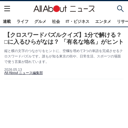
連載
ライフ
グルメ
社会
IT・ビジネス
エンタメ
リサ
【クロスワードパズルクイズ】1分で解ける？
□に入るひらがなは？ 「有名な地名」がヒント
縦と横の文字のつながりをヒントに、空欄を埋めて3つの単語を完成させるク
ロスワードパズルです。誰もが知る東京の街や、日常生活、スポーツの場面
で使う言葉が隠れています。
2026.05.13
All About ニュース編集部