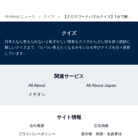
All About ニュース
クイズ
【クロスワードパズルクイズ】1分で解ける？ □に入るひらがなは？ 「有名な地名」がヒント
クイズ
日本人なら答えられないと恥ずかしい簡単なクイズから少し頭を使う絶妙に
難しいクイズまで、ついつい答えたくなるオモシロ＆学びクイズを日々更新
しています。
関連サービス
All About
All About Japan
イチオシ
サイト情報
会社概要
広告掲載
プライバシーポリシー
著作権・商標・免責事項