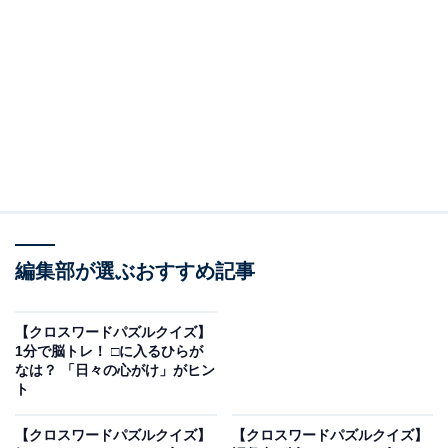
□に入るひらがなは？
次の言葉に共通して入るひらがなを考えてみましょう。
・ひ □ べ（縦の言葉）
・か □ が □（横の言葉）
編集部が選ぶおすすめ記事
・に □ し（縦の言葉）
【クロスワードパズルクイズ】
ヒント：横の言葉は、有名な観光地などがある
「関東に
1分で脳トレ！ □に入るひらが
なは？ 「日々の心がけ」がヒン
ある場所」
の名称です。
ト
あわせて読みたい
【クロスワードパズルクイズ】
【クロスワードパズルクイズ】