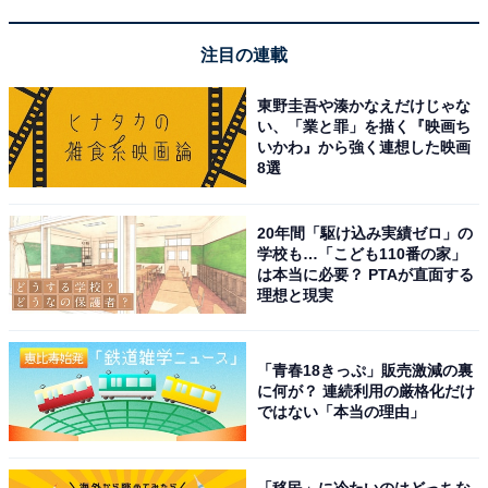
注目の連載
東野圭吾や湊かなえだけじゃな
い、「業と罪」を描く『映画ち
いかわ』から強く連想した映画
8選
20年間「駆け込み実績ゼロ」の
学校も…「こども110番の家」
は本当に必要？ PTAが直面する
理想と現実
「青春18きっぷ」販売激減の裏
に何が？ 連続利用の厳格化だけ
ではない「本当の理由」
「移民」に冷たいのはどっちな