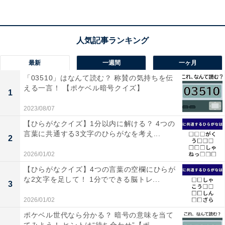
こちらもおすすめ
【クロスワードパズルクイズ】1分ですっきり！
□に入るひらがなは？ 「事務や生活の道具」が
最新
一週間
一ヶ月
ヒント
「03510」はなんて読む？ 称賛の気持ちを伝
える一言！ 【ポケベル暗号クイズ】
1
2023/08/07
【ひらがなクイズ】1分以内に解ける？ 4つの
言葉に共通する3文字のひらがなを考え...
2
2026/01/02
1
2
【ひらがなクイズ】4つの言葉の空欄にひらが
な2文字を足して！ 1分でできる脳トレ...
3
2026/01/02
ポケベル世代なら分かる？ 暗号の意味を当て