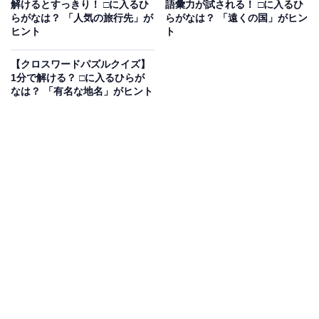
【クロスワードパズルクイズ】1分でストレ
解けるとすっきり！ □に入るひ
語彙力が試される！ □に入るひ
ス解消！ 空欄に共通する2文字は？ 結婚式に
らがなは？ 「人気の旅行先」が
らがなは？ 「遠くの国」がヒン
まつわる言葉がヒント
ヒント
ト
【クロスワードパズルクイズ】
1分で解ける？ □に入るひらが
次ページ
正解を見る
なは？ 「有名な地名」がヒント