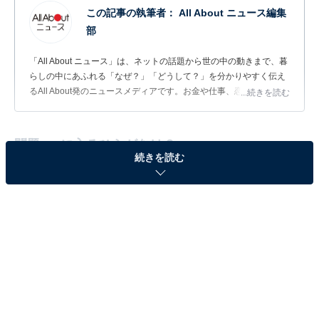
この記事の執筆者：
All About ニュース編集
部
「All About ニュース」は、ネットの話題から世の中の動きまで、暮
らしの中にあふれる「なぜ？」「どうして？」を分かりやすく伝え
るAll About発のニュースメディアです。お金や仕事、恋愛、ITに関
...続きを読む
する疑問に対して専門家が分かりやすく回答するほか、エンタメ情
報やSNSで話題のトピックスを紹介しています。
問題：□に入るひらがなは？
続きを読む