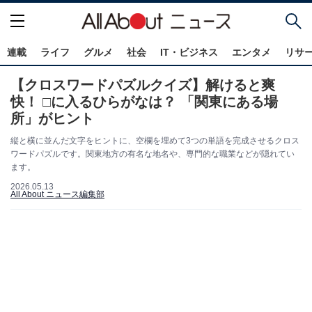
連載
ライフ
グルメ
社会
IT・ビジネス
エンタメ
リサ
【クロスワードパズルクイズ】解けると爽
快！ □に入るひらがなは？ 「関東にある場
所」がヒント
縦と横に並んだ文字をヒントに、空欄を埋めて3つの単語を完成させるクロス
ワードパズルです。関東地方の有名な地名や、専門的な職業などが隠れてい
ます。
2026.05.13
All About ニュース編集部