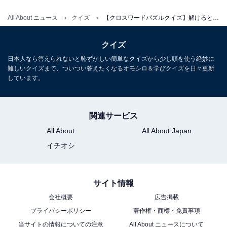
All About ニュース
クイズ
【クロスワードパズルクイズ】解けると爽快！ □に入るひらがなは？ 「関東にある場所」がヒント
クイズ
日本人なら答えられないと恥ずかしい簡単なクイズから少し頭を使う絶妙に
難しいクイズまで、ついつい答えたくなるオモシロ＆学びクイズを日々更新
しています。
関連サービス
All About
All About Japan
イチオシ
サイト情報
会社概要
広告掲載
プライバシーポリシー
著作権・商標・免責事項
当サイトの情報についての注意
All About ニュースについて