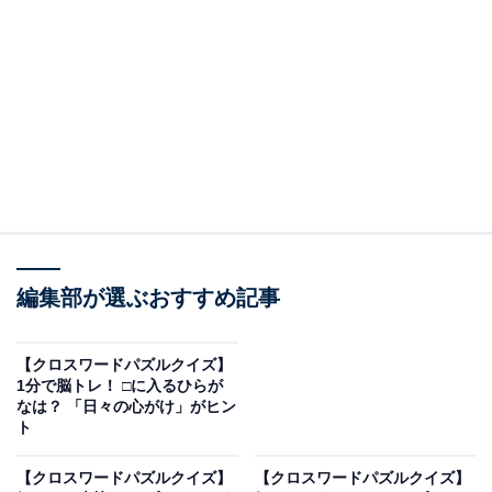
□に入るひらがなは？
次の言葉に共通して入るひらがなを考えてみましょう。
・か □ や（縦の言葉）
・い □ り □（横の言葉）
・た □ く（縦の言葉）
編集部が選ぶおすすめ記事
ヒント：横の言葉は、歴史ある文化やスポーツでも有名
【クロスワードパズルクイズ】
な
「遠くの国」
の名前です。
1分で脳トレ！ □に入るひらが
なは？ 「日々の心がけ」がヒン
ト
あわせて読みたい
【クロスワードパズルクイズ】解けるとすっ
【クロスワードパズルクイズ】
【クロスワードパズルクイズ】
きり！ 空欄に共通する2文字は？ 植物にまつ