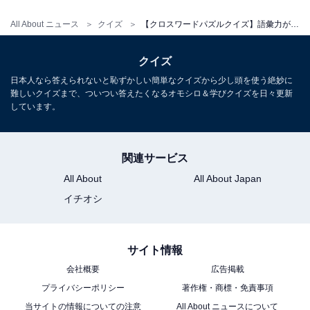
All About ニュース
クイズ
【クロスワードパズルクイズ】語彙力が試される！ □に入るひらがなは？ 「遠くの国」がヒント
クイズ
日本人なら答えられないと恥ずかしい簡単なクイズから少し頭を使う絶妙に
難しいクイズまで、ついつい答えたくなるオモシロ＆学びクイズを日々更新
しています。
関連サービス
All About
All About Japan
イチオシ
サイト情報
会社概要
広告掲載
プライバシーポリシー
著作権・商標・免責事項
当サイトの情報についての注意
All About ニュースについて