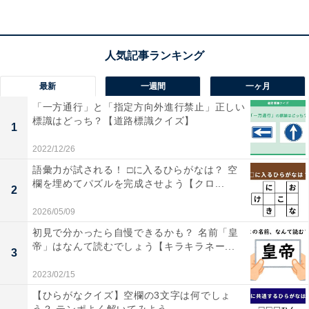
こちらもおすすめ
【クロスワードパズルクイズ】1分ですっきり！
□に入るひらがなは？ 「事務や生活の道具」が
ヒント
最新
一週間
一ヶ月
「一方通行」と「指定方向外進行禁止」正しい
標識はどっち？【道路標識クイズ】
1
2022/12/26
語彙力が試される！ □に入るひらがなは？ 空
欄を埋めてパズルを完成させよう【クロ...
2
1
2
2026/05/09
初見で分かったら自慢できるかも？ 名前「皇
帝」はなんて読むでしょう【キラキラネー...
3
2023/02/15
【ひらがなクイズ】空欄の3文字は何でしょ