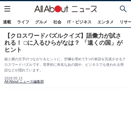
連載
ライフ
グルメ
社会
IT・ビジネス
エンタメ
リサ
【クロスワードパズルクイズ】語彙力が試さ
れる！ □に入るひらがなは？ 「遠くの国」が
ヒント
縦と横の文字のつながりをヒントに、空欄を埋めて3つの単語を完成させるク
ロスワードパズルです。世界的に有名なあの国や、ビジネスでも使われる用
語などが隠れています。
2026.05.13
All About ニュース編集部