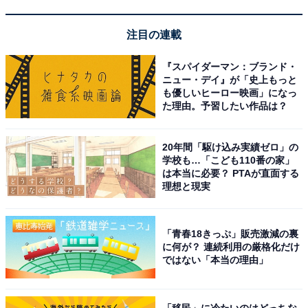
注目の連載
『スパイダーマン：ブランド・
ニュー・デイ』が「史上もっと
も優しいヒーロー映画」になっ
た理由。予習したい作品は？
20年間「駆け込み実績ゼロ」の
学校も…「こども110番の家」
は本当に必要？ PTAが直面する
理想と現実
「青春18きっぷ」販売激減の裏
に何が？ 連続利用の厳格化だけ
ではない「本当の理由」
「移民」に冷たいのはどっちな