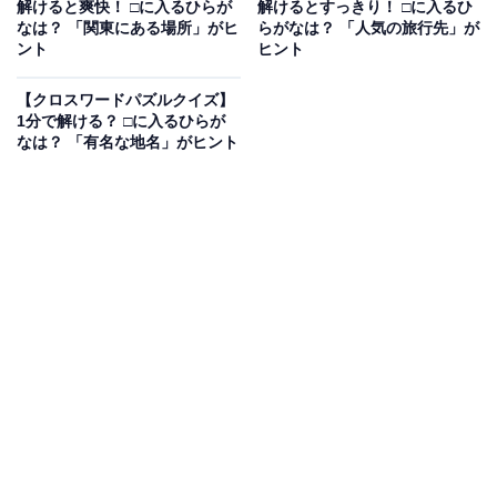
解けると爽快！ □に入るひらが
解けるとすっきり！ □に入るひ
わる言葉がヒント
なは？ 「関東にある場所」がヒ
らがなは？ 「人気の旅行先」が
ント
ヒント
【クロスワードパズルクイズ】
次ページ
正解を見る
1分で解ける？ □に入るひらが
なは？ 「有名な地名」がヒント