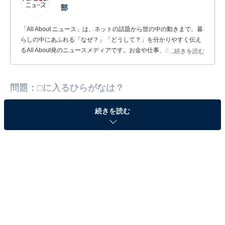
部
「All About ニュース」は、ネットの話題から世の中の動きまで、暮
らしの中にあふれる「なぜ？」「どうして？」を分かりやすく伝え
るAll About発のニュースメディアです。お金や仕事、恋愛、ITに関
...続きを読む
する疑問に対して専門家が分かりやすく回答するほか、エンタメ情
報やSNSで話題のトピックスを紹介しています。
問題：□に入るひらがなは？
続きを読む