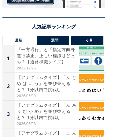
最新
一週間
一ヶ月
「一方通行」と「指定方向外
【兵庫
進行禁止」正しい標識はどっ
ーメン
1
1
ち？【道路標識クイズ】
再現した
道...
2022/12/26
2026/08/0
【アナグラムクイズ】「ん と
【三重
め は い う」を並び替える
の直営
2
2
と？ 1分以内で挑戦し...
ダ大判焼
伊...
2026/05/09
2026/08/0
【アナグラムクイズ】「ん あ
【千葉県
り む か め」を並び替える
級マー
3
3
と？ 1分以内で挑戦し...
ノベし
ー...
2026/05/08
2026/08/0
【アナグラムクイズ】「こ ん
「100