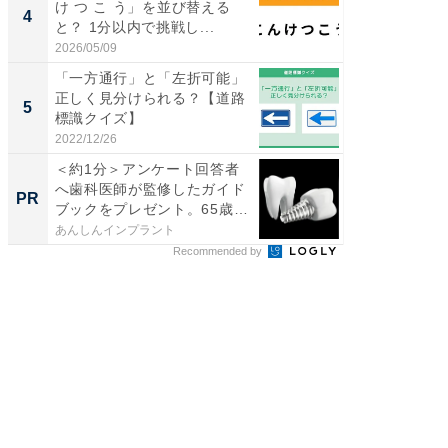
け つ こ う」を並び替える
スタン
4
4
と？ 1分以内で挑戦し...
ュックが
2026/05/09
2026/08/0
「一方通行」と「左折可能」
立山連
正しく見分けられる？【道路
風呂に、
5
5
標識クイズ】
層水風
帰...
2022/12/26
2026/08/0
＜約1分＞アンケート回答者
65歳以
へ歯科医師が監修したガイド
「歯を
PR
PR
ブックをプレゼント。65歳
は危険
以...
始...
あんしんインプラント
あんしん
Recommended by