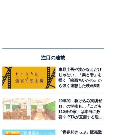
注目の連載
東野圭吾や湊かなえだけ
じゃない、「業と罪」を
描く『映画ちいかわ』か
ら強く連想した映画8選
20年間「駆け込み実績ゼ
ロ」の学校も…「こども
110番の家」は本当に必
要？ PTAが直面する理想
と現実
「青春18きっぷ」販売激