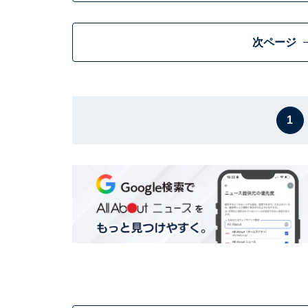
次ページ
1