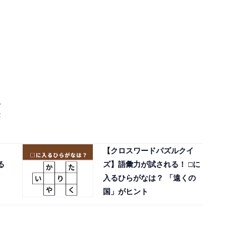
る
【クロスワードパズルクイ
る
ズ】語彙力が試される！ □に
入るひらがなは？ 「遠くの
国」がヒント
る