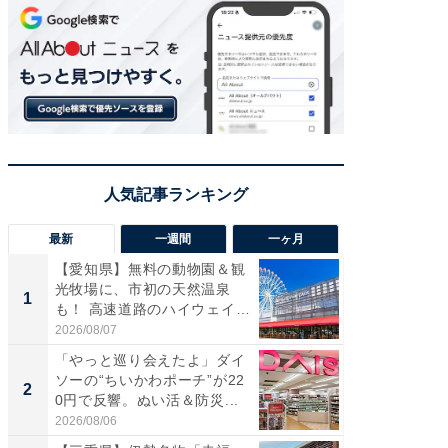
最新
一週間
一ヶ月
【愛知県】無料の動物園＆観
【兵庫
光牧場に、市初の天然温泉
ーメン
1
1
も！ 高速道路のハイウェイオ
再現した
ア...
道...
2026/08/07
2026/08/0
「やっと巡り会えたよ」ダイ
【三重
ソーの“ちいかわポーチ”が22
の直営
2
2
0円で反響。ぬい活＆防災...
ダ大判焼
伊...
2026/08/06
2026/08/0