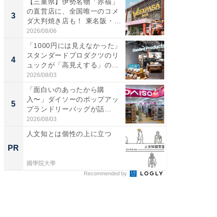
【三重県】伊勢名物「赤福」
【千葉県
の直営店に、全国唯一のコメ
級マー
3
3
ダ大判焼き店も！ 東名阪・
ノベし
伊...
ー...
2026/08/06
2026/08/0
「1000円には見えなかった」
ステラ
スタンダードプロダクツのリ
詰め放題
4
4
ュックが「高見えする」の...
00円で「
2026/08/03
2026/08/0
「面白いのあったから購
立山連
入〜」ダイソーのポップアッ
風呂に、
5
5
プランドリーバッグが話
層水風
題。“さま...
帰...
2026/08/03
2026/08/0
人文知とは個性の上に立つ
人文知
探究
PR
PR
國學院大學
國學院大
Recommended by