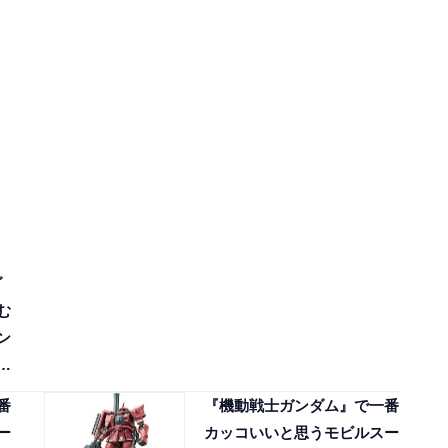
ダ
む
ン
バ
番
『機動戦士ガンダム』で一番
ー
カッコいいと思うモビルスー