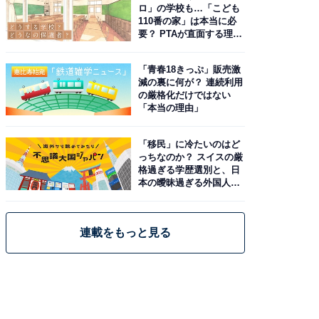
ロ」の学校も…「こども
110番の家」は本当に必
要？ PTAが直面する理想
と現実
「青春18きっぷ」販売激
減の裏に何が？ 連続利用
の厳格化だけではない
「本当の理由」
「移民」に冷たいのはど
っちなのか？ スイスの厳
格過ぎる学歴選別と、日
本の曖昧過ぎる外国人政
策
連載をもっと見る