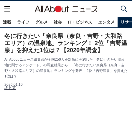
連載
ライフ
グルメ
社会
IT・ビジネス
エンタメ
リサ
冬に行きたい「奈良県（奈良・吉野・大和路
エリア）の温泉地」ランキング！ 2位「吉野温
泉」を抑えた1位は？【2026年調査】
All About ニュース編集部が全国250人を対象に実施した「冬に行きたい温泉
地に関するアンケート」の調査結果から、「冬に行きたい奈良県（奈良・吉
野・大和路エリア）の温泉地」ランキングを発表！ 2位「吉野温泉」を抑えた
1位は？
2026.01.10
坂上 恵