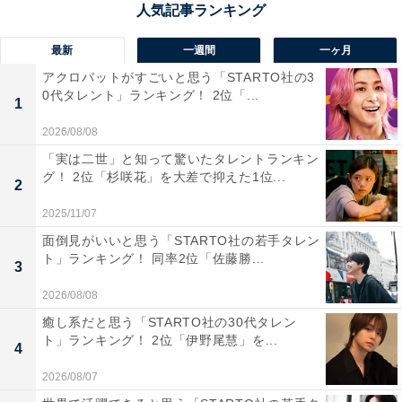
回答者からは「冬の吉野は観光客が少なく、澄んだ空気
と静寂に包まれます。山深い自然に囲まれた温泉で、冷
最新
一週間
一ヶ月
えた体を芯から温めながら心まで癒やされる、落ち着い
アクロバットがすごいと思う「STARTO社の3
た時間を過ごせるからです」（30代男性／千葉県）、
0代タレント」ランキング！ 2位「...
1
「看板犬がいるらしく、可愛いので行ってみたいです」
2026/08/08
（20代女性／東京都）、「島崎藤村ゆかりの旅館が吉野
「実は二世」と知って驚いたタレントランキン
にありますが、観光客が少ないであろう冬の時期に泊ま
グ！ 2位「杉咲花」を大差で抑えた1位...
2
ってみたいと思い、選びました」（50代女性／福島県）
2025/11/07
といった声が集まりました。
面倒見がいいと思う「STARTO社の若手タレン
ト」ランキング！ 同率2位「佐藤勝...
3
2026/08/08
癒し系だと思う「STARTO社の30代タレン
ト」ランキング！ 2位「伊野尾慧」を...
4
2026/08/07