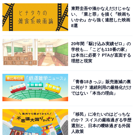
東野圭吾や湊かなえだけじゃな
い、「業と罪」を描く『映画ち
回答者からは「湯冷めしにくいナトリウム炭酸水素塩泉
いかわ』から強く連想した映画
に入ってみたいです！」（30代男性／群馬県）、「大自
8選
然の中で入る温泉！という感じがして、そういう所に行
ったことが無いので、雪が頭に降り積もったりしながら
20年間「駆け込み実績ゼロ」の
温泉を味わってみたいなと思ったから」（50代女性／愛
学校も…「こども110番の家」
は本当に必要？ PTAが直面する
知県）、「奈良県の温泉の中でも 源泉かけ流し宣言をし
理想と現実
ている本格派の湯 として有名で、冬は雪や深い山々に囲
まれた静寂の風景と、柔らかい湯を楽しめるからです」
（60代女性／愛知県）といった声が集まりました。
「青春18きっぷ」販売激減の裏
に何が？ 連続利用の厳格化だけ
ではない「本当の理由」
※回答者からのコメントは原文ママです
「移民」に冷たいのはどっちな
のか？ スイスの厳格過ぎる学歴
次ページ
8位までのランキング結果を見る
選別と、日本の曖昧過ぎる外国
人政策