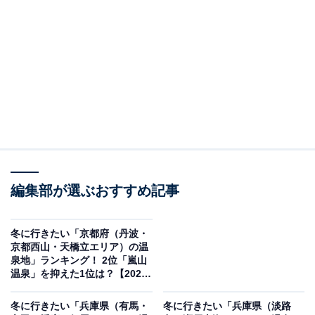
＞8位までの全ランキング結果を見る
この記事の執筆者：
坂上 恵
All About ニュースの編集者。オールアバウトに入社後、SNSトレン
ドにフォーカスした記事執筆やSEOライティングの経験を経て、の
ちにAll About ニュースチームのメンバーに加入。現在は旅行・カル
...続きを読む
チャー・エンタメなどを中心に企画編集を担当。東京都出身。居酒
屋巡りとスポーツ観戦が生きがい。
編集部が選ぶおすすめ記事
調査概要
調査期間：2026年1月6日
冬に行きたい「京都府（丹波・
調査方法：インターネット調査
京都西山・天橋立エリア）の温
泉地」ランキング！ 2位「嵐山
調査対象：全国10〜60代の男女250人
温泉」を抑えた1位は？【2026
年調査】
※本調査は全国250人を対象に実施したもので、結
冬に行きたい「兵庫県（有馬・
冬に行きたい「兵庫県（淡路