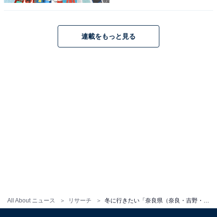
連載をもっと見る
こちらもおすすめ
冬に行きたい「和歌山県（南紀・熊野・白浜エ
リア）の温泉地」ランキング！ 2位「龍神温
All About ニュース
リサーチ
冬に行きたい「奈良県（奈良・吉野・大和路エリア）の温泉地」ランキング！ 2位「吉野温泉」を抑えた1位は？【2026年調査】
泉」を抑えた1位は？【2026年調査】