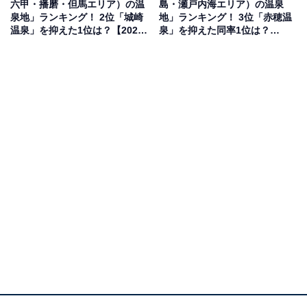
六甲・播磨・但馬エリア）の温
島・瀬戸内海エリア）の温泉
果は回答者の意見を集計したものであり、全体の意
泉地」ランキング！ 2位「城崎
地」ランキング！ 3位「赤穂温
見を断定的に示すものではありません
温泉」を抑えた1位は？【2026
泉」を抑えた同率1位は？
年調査】
【2026年調査】
2位：吉野温泉／62票
2位にランクインしたのは、桜の名所として知られる吉
野山に位置する「吉野温泉」です。冬の吉野山は春の騒
がしさとは打って変わり、静寂に包まれた幻想的な雰囲
気が漂います。吉野温泉は歴史ある1軒の温泉宿で、島
崎藤村などの文豪にも愛された風情豊かな湯屋が楽しめ
ます。鉄分を豊富に含む茶褐色の湯は体の芯から温まる
と評判で、雪化粧をした山々を眺めながら静かに過ごす
冬のひとときは、まさに大人の隠れ家のようなぜいたく
さを味わえます。