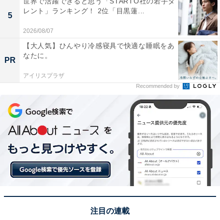
世界で活躍できると思う「STARTO社の若手タ
レント」ランキング！ 2位「目黒蓮...
5
2026/08/07
【大人気】ひんやり冷感寝具で快適な睡眠をあ
なたに。
PR
アイリスプラザ
1位：十津川温泉／86票
Recommended by
1位に輝いたのは、奈良県最南端の秘境に位置する「十
津川温泉」でした。日本で初めて十津川村内全ての施設
が「源泉かけ流し宣言」をしたことでも知られ、加水・
加温なしの本物の温泉を楽しめるのが最大の魅力です。
冬の厳しい寒さの中で浸かる熱めの湯は格別で、大自然
に抱かれた露天風呂では、澄み渡る冬の星空や深い渓谷
の景色を堪能できます。アクセスの不便ささえも、旅の
醍醐味（だいごみ）と感じさせる、究極の癒やしスポッ
注目の連載
トとして高い支持を集めました。