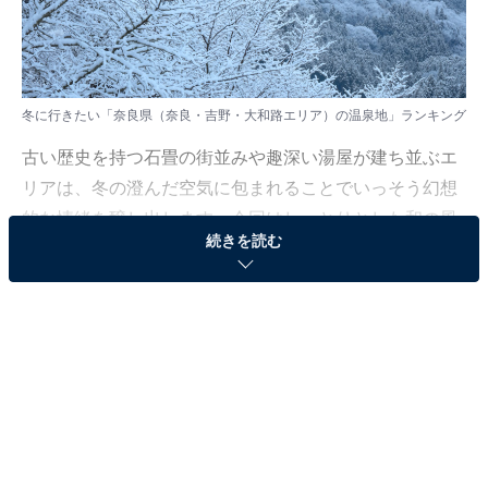
冬に行きたい「奈良県（奈良・吉野・大和路エリア）の温泉地」ランキング
古い歴史を持つ石畳の街並みや趣深い湯屋が建ち並ぶエ
リアは、冬の澄んだ空気に包まれることでいっそう幻想
的な情緒を醸し出します。今回はしっとりとした和の風
続きを読む
情を感じながら、心ゆくまでぬくもりに浸れる冬の温泉
地に注目しました。
All About ニュース編集部では、2026年1月6日の期間、
全国10〜60代の男女250人を対象に、「冬に行きたい温
泉地に関するアンケート」を実施しました。その中か
ら、冬に行きたい「奈良県（奈良・吉野・大和路エリ
ア）の温泉地」ランキングの結果をご紹介します。