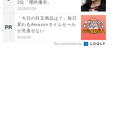
2位「櫻井優衣」...
ンキング
2026/07/20
2026/08/0
「今日の目玉商品は？」毎日
【西野
変わるAmazonタイムセール
を追求
PR
PR
が見逃せない
は
Amazon
FINCHI o
Recommended by