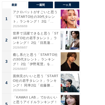
最新
一週間
一ヶ月
アクロバットがすごいと思う
癒し系だ
「STARTO社の30代タレン
の若手
1
1
ト」ランキング！ 2位「...
グ！ 2
2026/08/08
2026/08/0
世界で活躍できると思う「ST
癒し系だ
ARTO社の若手タレント」ラ
の30代
2
2
ンキング！ 2位「目黒蓮...
グ！ 2
2026/08/07
2026/08/0
癒し系だと思う「STARTO社
「パフ
の30代タレント」ランキン
思うST
3
3
グ！ 2位「伊野尾慧」を...
ンキング
2026/08/07
2026/08/0
面倒見がいいと思う「START
ギャップ
O社の若手タレント」ランキ
RTO社
4
4
ング！ 同率2位「佐藤勝...
キング！
2026/08/08
2026/08/0
「KAWAII LAB.」でかわいい
世界で活
と思うアイドルランキング！
ARTO
5
5