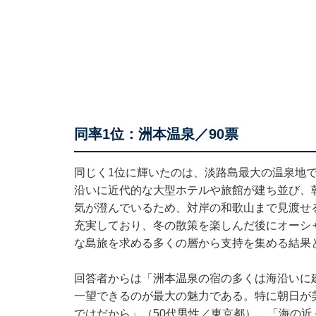
同率1位：洲本温泉／90票
同じく1位に輝いたのは、淡路島最大の温泉地
沿いに近代的な大型ホテルや旅館が建ち並び、
気が澄んでいるため、対岸の和歌山まで見渡せ
充実しており、冬の散策を楽しんだ後にオーシ
な島旅を求める多くの層から支持を集める結果
回答者からは「洲本温泉の宿の多くは海沿いに
一望できるのが最大の魅力である。特に朝日が
ではだから」（50代男性／東京都）、「海の