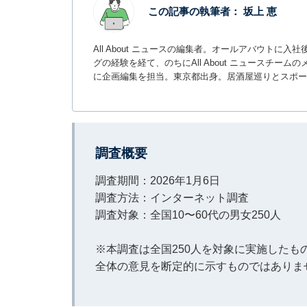
この記事の執筆者：
坂上 恵
All About ニュースの編集者。オールアバウトに
グの経験を経て、のちにAll About ニュースチ
に企画編集を担当。東京都出身。居酒屋巡りとスポー
調査概要
調査期間：2026年1月6日
調査方法：インターネット調査
調査対象：全国10〜60代の男女250人
※本調査は全国250人を対象に実施した
全体の意見を断定的に示すものではありま