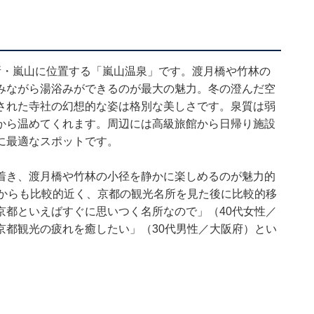
所・嵐山に位置する「嵐山温泉」です。渡月橋や竹林の
みながら湯浴みができるのが最大の魅力。冬の澄んだ空
された寺社の幻想的な姿は格別な美しさです。泉質は弱
から温めてくれます。周辺には高級旅館から日帰り施設
に最適なスポットです。
着き、渡月橋や竹林の小径を静かに楽しめるのが魅力的
駅からも比較的近く、京都の観光名所を見た後に比較的移
京都といえばすぐに思いつく名所なので」（40代女性／
京都観光の疲れを癒したい」（30代男性／大阪府）とい