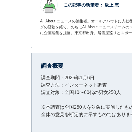
この記事の執筆者：
坂上 恵
All About ニュースの編集者。オールアバウトに
グの経験を経て、のちにAll About ニュースチ
に企画編集を担当。東京都出身。居酒屋巡りとスポー
調査概要
調査期間：2026年1月6日
調査方法：インターネット調査
調査対象：全国10〜60代の男女250人
※本調査は全国250人を対象に実施した
全体の意見を断定的に示すものではありま