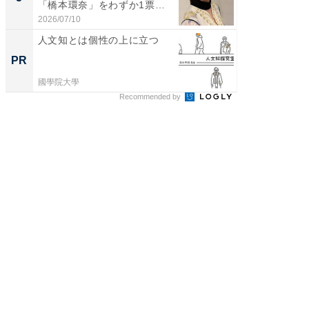
「橋本環奈」をわずか1票
「鈴木
差...
倒...
2026/07/10
2026/08/0
人文知とは個性の上に立つ
観光財
PR
PR
國學院大學
國學院大
Recommended by