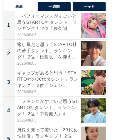
最新
一週間
一ヶ月
「パフォーマンスがすごいと
「癒し系
思うSTARTO社タレント」ラ
タレント
1
1
ンキング！ 2位「佐久間...
「井ノ原
2026/08/06
2026/08/0
癒し系だと思う「STARTO社
癒し系だ
の若手タレント」ランキン
の若手
2
2
グ！ 2位「松島聡」を抑え...
グ！ 2
2026/08/05
2026/08/0
ギャップがあると思う「STA
ギャップ
RTO社の30代タレント」ラン
RTO社
3
3
キング！ 2位「ジェシ...
キング！
2026/08/06
2026/08/0
「ファンサがすごいと思うST
「世界で
ARTO社タレント」ランキン
ARTO
4
4
グ！ 2位「中島健人」を...
グ！ 2
2026/08/05
2026/08/0
身長を知って驚いた「20代女
身長を知
性俳優」ランキング！ 2位
性俳優」
5
5