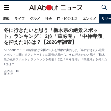
連載
ライフ
グルメ
社会
IT・ビジネス
エンタメ
リサ
冬に行きたいと思う「栃木県の絶景スポッ
ト」ランキング！ 2位「華厳滝」「中禅寺湖」
を抑えた1位は？【2026年調査】
All About ニュース編集部が全国250人を対象に実施した「冬に行きたい絶景
スポットに関するアンケート」の調査結果から、冬に行きたいと思う「栃木
県の絶景スポット」ランキングを発表！ 2位「中禅寺湖」「華厳滝」を抑えた
1位は？
2026.01.10
坂上 恵