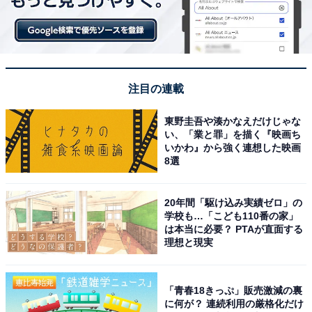
注目の連載
東野圭吾や湊かなえだけじゃな
い、「業と罪」を描く『映画ち
いかわ』から強く連想した映画
8選
20年間「駆け込み実績ゼロ」の
学校も…「こども110番の家」
は本当に必要？ PTAが直面する
理想と現実
「青春18きっぷ」販売激減の裏
に何が？ 連続利用の厳格化だけ