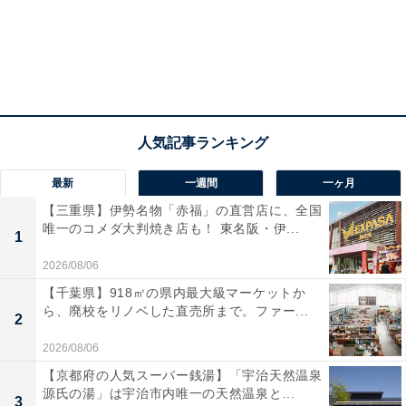
最新
一週間
一ヶ月
【三重県】伊勢名物「赤福」の直営店に、全国
唯一のコメダ大判焼き店も！ 東名阪・伊...
1
2026/08/06
【千葉県】918㎡の県内最大級マーケットか
ら、廃校をリノベした直売所まで。ファー...
2
2026/08/06
【京都府の人気スーパー銭湯】「宇治天然温泉
源氏の湯」は宇治市内唯一の天然温泉と...
3