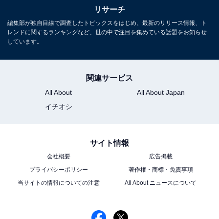
リサーチ
ーションといえばあしかがフラワーパーク！」（20代男
編集部が独自目線で調査したトピックスをはじめ、最新のリリース情報、ト
性／東京都）、「全国的にも有名なくらいイルミネーシ
レンドに関するランキングなど、世の中で注目を集めている話題をお知らせ
ョンが綺麗なので、やはり冬には見に行きたい」（30代
しています。
女性／神奈川県）、「冬の時期の花はどんなものがある
のか気になるから」（20代男性／山梨県）といった声が
関連サービス
集まりました。
All About
All About Japan
イチオシ
※回答者からのコメントは原文ママです
サイト情報
次ページ
9位までのランキング結果を見る
会社概要
広告掲載
プライバシーポリシー
著作権・商標・免責事項
当サイトの情報についての注意
All About ニュースについて