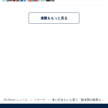
1位：あしかがフラワーパーク（栃木県足利市）／
連載をもっと見る
63票
見事1位に輝いたのは、足利市にある「あしかがフラワ
ーパーク」でした。冬の風物詩となっているイルミネー
ション「光の花の庭」は、日本三大イルミネーションの
1つにも数えられ、圧倒的なスケールと美しさを誇りま
す。500万球を超えるLEDが園内を彩り、春の藤を再現
した「奇蹟の大藤」や、光のバラ園など、物語の中に迷
い込んだような幻想的な世界が広がります。冬の澄んだ
夜空の下、色鮮やかに輝く光の絶景は、家族やカップル
など幅広い層から「冬に一度は見たい」と絶大な支持を
集め、堂々の首位に選ばれました。
All About ニュース
リサーチ
冬に行きたいと思う「栃木県の絶景スポット」ランキング！ 2位「華厳滝」「中禅寺湖」を抑えた1位は？【2026年調査】
回答者からは「冬といえばイルミネーション、イルミネ