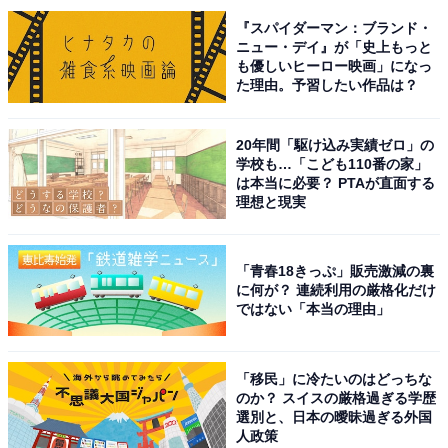
景色を見たい」（40代女性／神奈川県）、「知人で冬の
『スパイダーマン：ブランド・
ニュー・デイ』が「史上もっと
中禅寺湖のリッツカールトンに必ず泊まりに行く人の話
も優しいヒーロー映画」になっ
を聞いて、凄いオススメされるから。冬行くのが大変だ
た理由。予習したい作品は？
けど、その時期の中禅寺湖はホントに絶景だとのこと」
（40代女性／神奈川県）といった声が集まりました。
20年間「駆け込み実績ゼロ」の
学校も…「こども110番の家」
は本当に必要？ PTAが直面する
理想と現実
「青春18きっぷ」販売激減の裏
に何が？ 連続利用の厳格化だけ
ではない「本当の理由」
「移民」に冷たいのはどっちな
のか？ スイスの厳格過ぎる学歴
選別と、日本の曖昧過ぎる外国
人政策