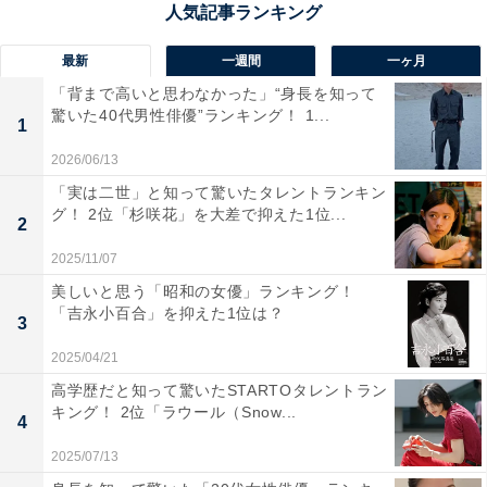
回答者からは「厳冬期には、滝の両岸や流れの一部が凍
りつき、巨大な氷柱と氷壁が現れ、完全氷結は稀だが、
最新
一週間
一ヶ月
流れる水と凍る岩肌のコントラストが冬の見どころだか
「背まで高いと思わなかった」“身長を知って
らです」（60代女性／愛知県）、「日光を代表する大自
驚いた40代男性俳優”ランキング！ 1...
1
然の絶景だから」（40代男性／神奈川県）、「素晴らし
2026/06/13
い滝、寒さで凛とした空気になり素敵」（40代男性／神
「実は二世」と知って驚いたタレントランキン
奈川県）といった声が集まりました。
グ！ 2位「杉咲花」を大差で抑えた1位...
2
2025/11/07
美しいと思う「昭和の女優」ランキング！
「吉永小百合」を抑えた1位は？
3
2025/04/21
高学歴だと知って驚いたSTARTOタレントラン
キング！ 2位「ラウール（Snow...
4
2025/07/13