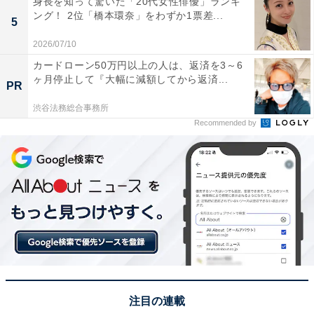
身長を知って驚いた「20代女性俳優」ランキ
ング！ 2位「橋本環奈」をわずか1票差...
5
2026/07/10
カードローン50万円以上の人は、返済を3～6
同率2位：中禅寺湖（栃木県日光市）／53票
ヶ月停止して『大幅に減額してから返済...
PR
渋谷法務総合事務所
同率で2位に選ばれたのは、天空の湖とも称される「中
Recommended by
禅寺湖」です。冬の厳しい寒さが作り出す芸術「しぶき
氷」は、樹木が氷の彫刻へと姿を変える、この地ならで
はの絶景。凛と張り詰めた空気の中、日常を忘れて自然
の神秘に浸ることができます。散策を楽しんだ後は、湯
けむりが立ち込める温泉が待っています。静寂の絶景と
温かな名湯に癒やされる、大人な冬旅の目的地です。
回答者からは「雪化粧した男体山や周囲の山々の景色と
冬の静かな湖面の対比が美しいから」（50代男性／大阪
注目の連載
府）、「山と雪と中禅寺湖の冬にしか見られない美しい