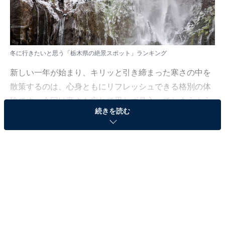
冬に行きたいと思う「栃木県の絶景スポット」ランキング
新しい一年が始まり、キリッと引き締まった寒さの中を
散策するのは、心身ともにリフレッシュできる格別の体
験です。今回は寒さを忘れて思わず見入ってしまうよう
続きを読む
な絶景スポットに注目しました。
All About ニュース編集部では、2026年1月6日の期間、
全国10〜60代の男女250人を対象に、「冬に行きたい絶
景スポットに関するアンケート」を実施しました。その
中から、冬に行きたいと思う「栃木県の絶景スポット」
ランキングの結果をご紹介します。