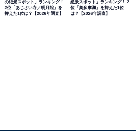
の絶景スポット」ランキング！
絶景スポット」ランキング！ 2
見を断定的に示すものではありません
2位「あじさい寺／明月院」を
位「奥多摩湖」を抑えた1位
抑えた1位は？【2026年調査】
は？【2026年調査】
同率2位：華厳滝（栃木県日光市）／53票
2位となったのは、日本三名瀑の1つとして知られる「華
厳滝」です。高さ97mの岸壁を一気に流れ落ちる様は圧
巻ですが、冬にはその迫力ある姿が一変します。厳しい
寒さが続くと、滝の周囲の十二滝と呼ばれる細い小滝が
凍り付き、滝全体が青色に輝く「ブルーアイス」を見ら
れるかもしれません。本流の力強い流れと、周囲を囲む
静止した氷の芸術が織りなす風景は、まさに冬の日光を
象徴する絶景です。観瀑台から眺める雪景色の中の滝
は、水墨画のような美しさと厳かな雰囲気を感じさせて
くれます。