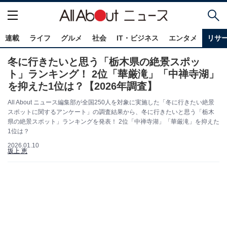
連載
ライフ
グルメ
社会
IT・ビジネス
エンタメ
リサ
冬に行きたいと思う「栃木県の絶景スポッ
ト」ランキング！ 2位「華厳滝」「中禅寺湖」
を抑えた1位は？【2026年調査】
All About ニュース編集部が全国250人を対象に実施した「冬に行きたい絶景
スポットに関するアンケート」の調査結果から、冬に行きたいと思う「栃木
県の絶景スポット」ランキングを発表！ 2位「中禅寺湖」「華厳滝」を抑えた
1位は？
2026.01.10
坂上 恵