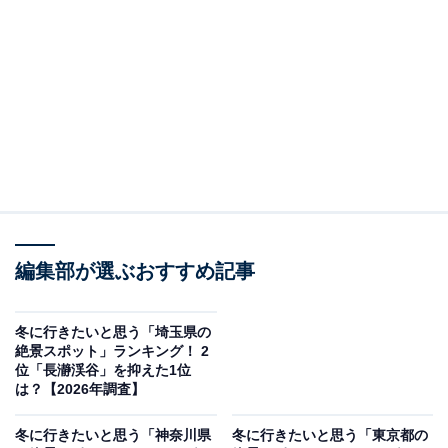
＞9位までの全ランキング結果を見る
この記事の執筆者：
坂上 恵
All About ニュースの編集者。オールアバウトに入社後、SNSトレン
ドにフォーカスした記事執筆やSEOライティングの経験を経て、の
ちにAll About ニュースチームのメンバーに加入。現在は旅行・カル
...続きを読む
チャー・エンタメなどを中心に企画編集を担当。東京都出身。居酒
屋巡りとスポーツ観戦が生きがい。
調査概要
編集部が選ぶおすすめ記事
調査期間：2026年1月6日
調査方法：インターネット調査
冬に行きたいと思う「埼玉県の
調査対象：全国10〜60代の男女250人
絶景スポット」ランキング！ 2
位「長瀞渓谷」を抑えた1位
は？【2026年調査】
※本調査は全国250人を対象に実施したもので、結
果は回答者の意見を集計したものであり、全体の意
冬に行きたいと思う「神奈川県
冬に行きたいと思う「東京都の