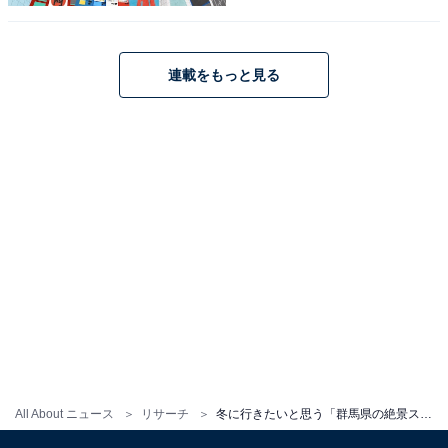
連載をもっと見る
こちらもおすすめ
冬に行きたいと思う「栃木県の絶景スポット」
ランキング！ 2位「華厳滝」「中禅寺湖」を抑
えた1位は？【2026年調査】
All About ニュース
リサーチ
冬に行きたいと思う「群馬県の絶景スポット」ランキング！ 2位「奥四万湖」を抑えた1位は？【2026年調査】