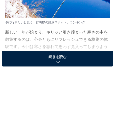
冬に行きたいと思う「群馬県の絶景スポット」ランキング
新しい一年が始まり、キリッと引き締まった寒さの中を
散策するのは、心身ともにリフレッシュできる格別の体
験です。今回は寒さを忘れて思わず見入ってしまうよう
な絶景スポットに注目しました。
続きを読む
All About ニュース編集部では、2026年1月6日の期間、
全国10〜60代の男女250人を対象に、「冬に行きたい絶
景スポットに関するアンケート」を実施しました。その
中から、冬に行きたいと思う「群馬県の絶景スポット」
ランキングの結果をご紹介します。
＞10位までの全ランキング結果を見る