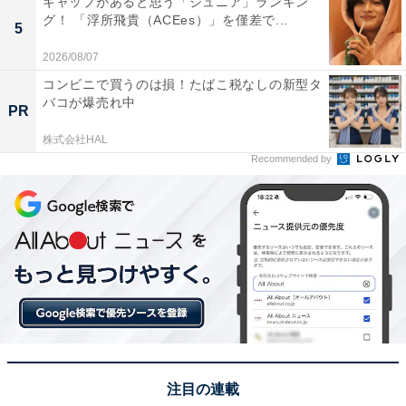
ギャップがあると思う「ジュニア」ランキン
グ！ 「浮所飛貴（ACEes）」を僅差で...
5
1位：四万温泉・奥四万の滝（群馬県吾妻郡中之条
2026/08/07
町）／56票
コンビニで買うのは損！たばこ税なしの新型タ
バコが爆売れ中
PR
見事1位に輝いたのは、四万温泉・奥四万の滝です。
株式会社HAL
「四万の病を治す」と言われる名湯の奥には数カ所に滝
Recommended by
がありますが、冬の主役は間違いなく「しゃくなげの
滝」です。奥四万湖の近くに位置し、寒さで飛沫が凍り
つく姿は、奥四万エリアでも随一の迫力を誇ります。12
月〜3月はダム駐車場からは徒歩での散策となります
が、静寂のなか大迫力の氷瀑に出会う感動はひとしお。
冷えた体を名湯が優しく包み込む、冬の至福ルートで
す。
回答者からは「寒さきびしいなか、散策してから温泉に
注目の連載