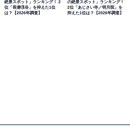
絶景スポット」ランキング！ 2
の絶景スポット」ランキング！
位「長瀞渓谷」を抑えた1位
2位「あじさい寺／明月院」を
は？【2026年調査】
抑えた1位は？【2026年調査】
2位：奥四万湖（群馬県吾妻郡中之条町）／49票
2位にランクインしたのは、四万温泉の最奥部に位置す
るダム湖「奥四万湖」です。透明度抜群の「四万ブル
ー」で知られる絶景スポットで、冬は透明度が増し、湖
面は宝石のように輝きます。例年12月～3月末まで周囲
の道路は車両通行止めとなりますが、車で行けるダムの
堤防や徒歩での散策ではその絶景を一望できます。静寂
と雪化粧した山々に包まれた風景は、息をのむほど幻想
的。冬ならではの色彩美を堪能できるフォトジェニック
な絶景スポットです。
回答者からは「雪景色と湖の湖面が合わさり、神秘的な
雰囲気を味わえるから」（30代女性／石川県）、「コバ