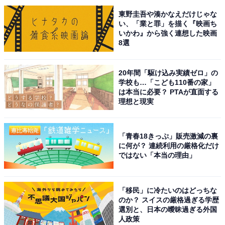
つかりたい」（40代女性／長崎県）、「何度も行ったと
東野圭吾や湊かなえだけじゃな
ころではあるのですがやはり群馬は温泉です。坂道だら
い、「業と罪」を描く『映画ち
けで冬は履くものを考えないと危ないことも学んでいま
いかわ』から強く連想した映画
す（笑）」（50代男性／東京都）、「奥四万の滝を見た
8選
後に温泉街を訪ねてゆっくり風呂につかって温まりたい
です」（50代男性／埼玉県）といった声が集まりまし
20年間「駆け込み実績ゼロ」の
学校も…「こども110番の家」
た。
は本当に必要？ PTAが直面する
理想と現実
※回答者からのコメントは原文ママです
「青春18きっぷ」販売激減の裏
に何が？ 連続利用の厳格化だけ
ではない「本当の理由」
次ページ
10位までのランキング結果を見る
「移民」に冷たいのはどっちな
のか？ スイスの厳格過ぎる学歴
選別と、日本の曖昧過ぎる外国
人政策