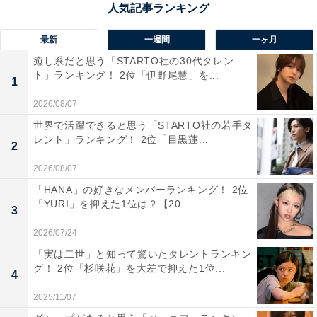
ルトブルーの湖でも知られているけれど、冬の景色はど
うなるのか気になるし、自分の目で見てみたい」（30代
最新
一週間
一ヶ月
女性／沖縄県）、「冬の静かな湖面と周囲の雪景色が美
癒し系だと思う「STARTO社の30代タレン
ト」ランキング！ 2位「伊野尾慧」を...
しく、透明度の高い青い湖がより映えるからです」（50
1
代女性／兵庫県）といった声が集まりました。
2026/08/07
世界で活躍できると思う「STARTO社の若手タ
レント」ランキング！ 2位「目黒蓮...
2
2026/08/07
「HANA」の好きなメンバーランキング！ 2位
「YURI」を抑えた1位は？【20...
3
2026/07/24
「実は二世」と知って驚いたタレントランキン
グ！ 2位「杉咲花」を大差で抑えた1位...
4
2025/11/07