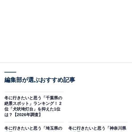
この記事の執筆者：
坂上 恵
All About ニュースの編集者。オールアバウトに入社後、SNSトレン
ドにフォーカスした記事執筆やSEOライティングの経験を経て、の
ちにAll About ニュースチームのメンバーに加入。現在は旅行・カル
...続きを読む
チャー・エンタメなどを中心に企画編集を担当。東京都出身。居酒
屋巡りとスポーツ観戦が生きがい。
調査概要
編集部が選ぶおすすめ記事
調査期間：2026年1月6日
調査方法：インターネット調査
調査対象：全国10〜60代の男女250人
冬に行きたいと思う「千葉県の
絶景スポット」ランキング！ 2
位「犬吠埼灯台」を抑えた1位
※本調査は全国250人を対象に実施したもので、結
は？【2026年調査】
果は回答者の意見を集計したものであり、全体の意
冬に行きたいと思う「埼玉県の
冬に行きたいと思う「神奈川県
見を断定的に示すものではありません