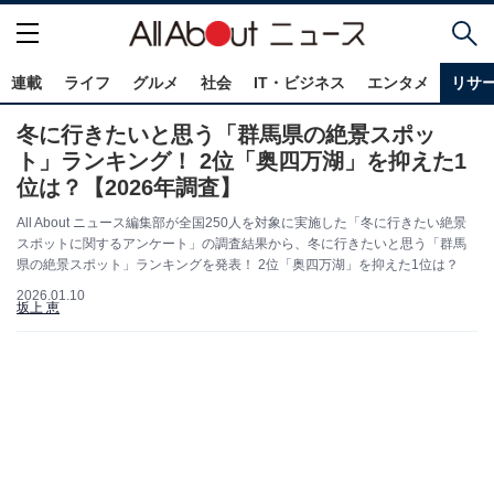
連載
ライフ
グルメ
社会
IT・ビジネス
エンタメ
リサ
冬に行きたいと思う「群馬県の絶景スポッ
ト」ランキング！ 2位「奥四万湖」を抑えた1
位は？【2026年調査】
All About ニュース編集部が全国250人を対象に実施した「冬に行きたい絶景
スポットに関するアンケート」の調査結果から、冬に行きたいと思う「群馬
県の絶景スポット」ランキングを発表！ 2位「奥四万湖」を抑えた1位は？
2026.01.10
坂上 恵