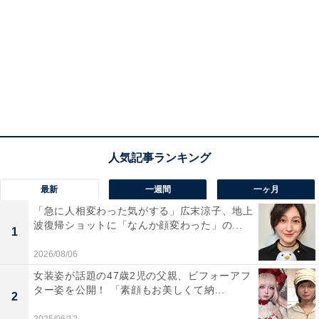
最新
一週間
一ヶ月
「急に人相変わった気がする」広末涼子、地上
波復帰ショットに「なんか顔変わった」の...
1
2026/08/06
女装姿が話題の47歳2児の父親、ビフォーアフ
ター姿を公開！ 「素顔もお美しくて納...
2