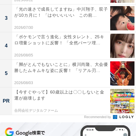
2025/06/12
「光の速さで成長してますね」中川翔子、双子
が10カ月に！ 「はやいいいい この前...
3
2026/07/30
「ポケモンで言う進化」女性タレント、25キ
ロ増量ショットに反響！ 「全然パーツ埋...
4
2026/08/05
「脚がとんでもないことに」横川尚隆、大会優
勝したムキムキな姿に反響！ 「リアル刃...
5
2026/08/03
【今すぐやって】60歳以上は〇〇しないと金
運が崩壊します
PR
合同会社デジタルファーム
Recommended by