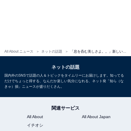
All About ニュース
ネットの話題
「息を呑む美しさよ。。」新しい学校のリーダーズ、“進化”した新衣装を披露！「アートだ」「惚れる」
ネットの話題
国内外のSNSで話題の人＆トピックをタイムリーにお届けします。知ってる
だけでちょっと得する、なんだか楽しい気分になれる、ネット発「知ら（な
きゃ）損」ニュースが盛りだくさん。
関連サービス
All About
All About Japan
イチオシ