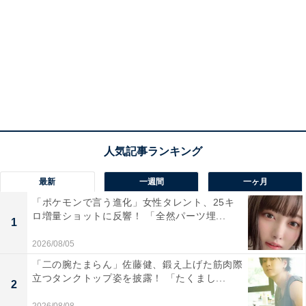
最新
一週間
一ヶ月
「ポケモンで言う進化」女性タレント、25キ
ロ増量ショットに反響！ 「全然パーツ埋...
1
2026/08/05
「二の腕たまらん」佐藤健、鍛え上げた筋肉際
立つタンクトップ姿を披露！ 「たくまし...
2