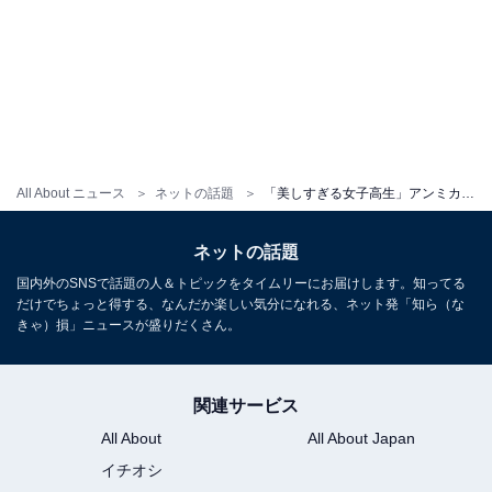
All About ニュース
ネットの話題
「美しすぎる女子高生」アンミカ、セーラー服×ショートボブの別人級ショット！ 「新しい学校のリーダーズの新メンバーですか」
ネットの話題
国内外のSNSで話題の人＆トピックをタイムリーにお届けします。知ってる
だけでちょっと得する、なんだか楽しい気分になれる、ネット発「知ら（な
きゃ）損」ニュースが盛りだくさん。
関連サービス
All About
All About Japan
イチオシ