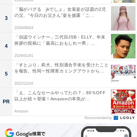
2026/08/08
「脳がバグる jkでしょ」女装姿が話題の2児
の父、“今日のお父さん”姿を披露「こ...
3
2026/08/04
「自認ウインナー」三代目JSB・ELLY、年末
挨拶の投稿に「最高におもしれー男」...
4
2026/01/01
「すとぷり」莉犬、性別適合手術を受けたこと
を報告。性同一性障害カミングアウトから...
5
2022/12/16
「え、こんなセールやってたの？」80％OFF
以上が続々登場！Amazonの本気が...
PR
Amazon
Recommended by