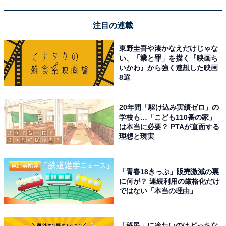
この記事の筆者：くま なかこ プロフィール
注目の連載
編集プロダクション出身のフリーランスエディター。編
東野圭吾や湊かなえだけじゃな
集・執筆・校閲・SNS運用担当として月間50本以上のコ
い、「業と罪」を描く『映画ち
ンテンツ制作に携わっています。得意なジャンルはライ
いかわ』から強く連想した映画
フスタイル・金融・育児・エンタメ関連。
8選
20年間「駆け込み実績ゼロ」の
10位までの全ランキング結果を見
学校も…「こども110番の家」
次ページ
る
は本当に必要？ PTAが直面する
理想と現実
「青春18きっぷ」販売激減の裏
に何が？ 連続利用の厳格化だけ
ではない「本当の理由」
「移民」に冷たいのはどっちな