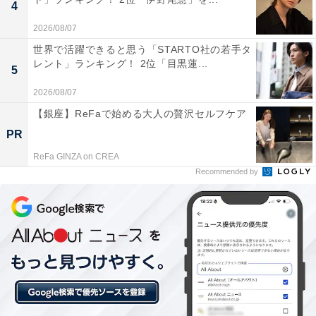
4
2026/08/07
世界で活躍できると思う「STARTO社の若手タ
レント」ランキング！ 2位「目黒蓮...
A post shared by 「おっさんずラブ」公式? 2024年1月 Returns? (
5
2026/08/07
1位にランクインしたのは、1月5日スタートの金曜ナイ
【銀座】ReFaで始める大人の贅沢セルフケア
トドラマ『おっさんずラブ-リターンズ-』（テレビ朝日
PR
系）です。2018年に放送され大ブームを巻き起こした
ReFa GINZA on CREA
『おっさんずラブ』の約5年ぶりの続編で、主演は引き
Recommended by
続き田中圭さんが務めています。
今作は田中さん演じる「はるたん」こと春田と、林遣都
さん演じる牧の新婚生活が描かれていますが、吉田鋼太
郎さん演じる元上司・武蔵の出現により波乱の展開に。
5年の月日により変わった関係性や、3人の恋の行方にも
注目です。