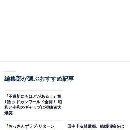
A post shared by 【公式】金曜ドラマ「不適切にもほどがある！」 (@
2位にランクインしたのは、1月26日スタートの金曜ドラ
編集部が選ぶおすすめ記事
マ『不適切にもほどがある！』（TBS系）です。宮藤官
九郎さんが脚本を手掛け、阿部サダヲさんが主演を務め
『不適切にもほどがある！』第
ています。
1話 クドカンワールド全開！ 昭
和と令和のギャップに視聴者大
爆笑
阿部さん演じる「地獄のオガワ」と呼ばれ恐れられてい
る中学教師が、昭和から令和へタイムスリップしてしま
『おっさんずラブ-リターン
田中圭＆林遣都、結婚指輪をは