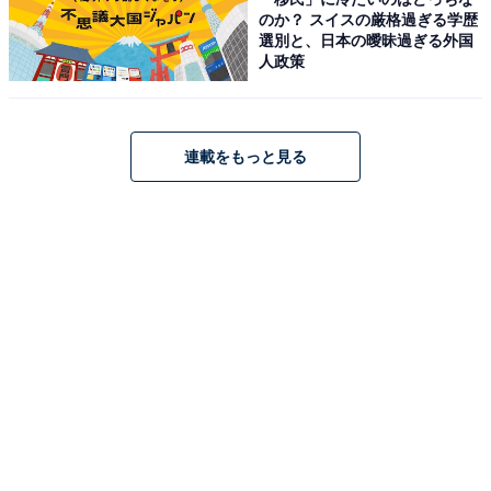
のか？ スイスの厳格過ぎる学歴
選別と、日本の曖昧過ぎる外国
人政策
連載をもっと見る
こちらもおすすめ
2024年「冬ドラマ」期待度ランキング！ 2位
『不適切にもほどがある！』、1位は？
1
2
3