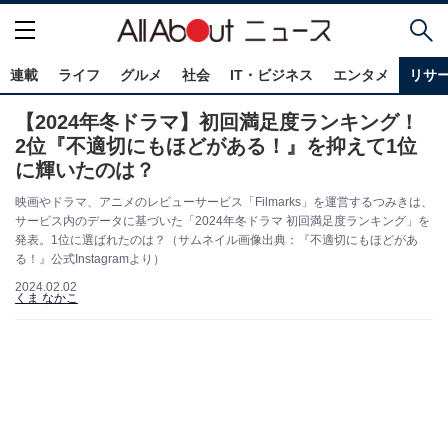
連載
ライフ
グルメ
社会
IT・ビジネス
エンタメ
リサ
【2024年冬ドラマ】初回満足度ランキング！
2位『不適切にもほどがある！』を抑えて1位
に輝いたのは？
映画やドラマ、アニメのレビューサービス「Filmarks」を運営するつみきは、
サービス内のデータに基づいた「2024年冬ドラマ 初回満足度ランキング」を
発表。1位に選ばれたのは？（サムネイル画像出典：『不適切にもほどがあ
る！』公式Instagramより）
2024.02.02
くま なかこ