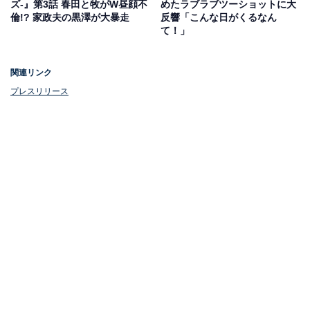
ズ-』第3話 春田と牧がW昼顔不
めたラブラブツーショットに大
う斬新なストーリー。ジェネレーションギャップが存分
倫!? 家政夫の黒澤が大暴走
反響「こんな日がくるなん
に詰まっており、時代の風刺や人間ドラマに引き込まれ
て！」
ると話題沸騰です。
関連リンク
プレスリリース
1位：おっさんずラブ-リターンズ-