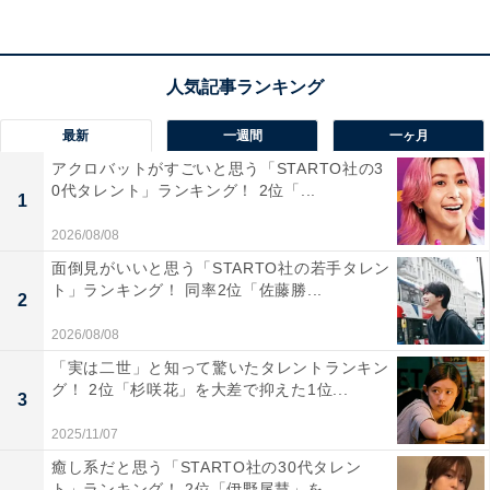
最新
一週間
一ヶ月
アクロバットがすごいと思う「STARTO社の3
0代タレント」ランキング！ 2位「...
1
2026/08/08
面倒見がいいと思う「STARTO社の若手タレン
ト」ランキング！ 同率2位「佐藤勝...
2
View this post on Instagram
2026/08/08
「実は二世」と知って驚いたタレントランキン
グ！ 2位「杉咲花」を大差で抑えた1位...
3
2025/11/07
癒し系だと思う「STARTO社の30代タレン
ト」ランキング！ 2位「伊野尾慧」を...