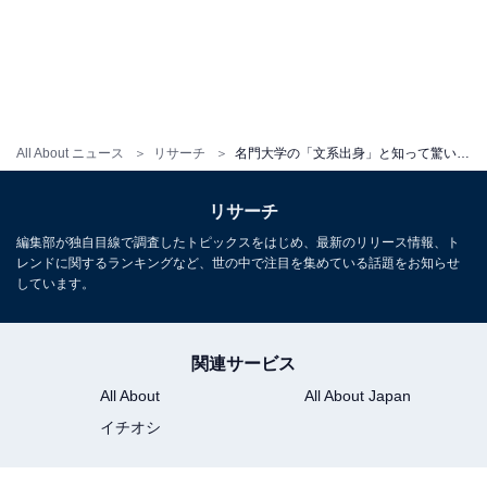
All About ニュース
リサーチ
名門大学の「文系出身」と知って驚いた俳優ランキング！ 2位「香川照之」を3票差で抑えた1位は？【2025年調査】
リサーチ
編集部が独自目線で調査したトピックスをはじめ、最新のリリース情報、ト
レンドに関するランキングなど、世の中で注目を集めている話題をお知らせ
しています。
関連サービス
All About
All About Japan
イチオシ