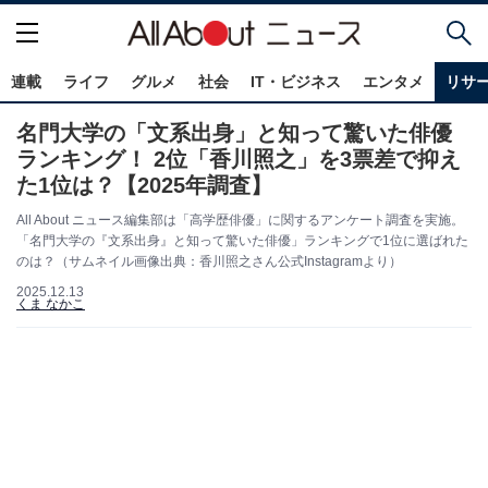
連載
ライフ
グルメ
社会
IT・ビジネス
エンタメ
リサ
名門大学の「文系出身」と知って驚いた俳優
ランキング！ 2位「香川照之」を3票差で抑え
た1位は？【2025年調査】
All About ニュース編集部は「高学歴俳優」に関するアンケート調査を実施。
「名門大学の『文系出身』と知って驚いた俳優」ランキングで1位に選ばれた
のは？（サムネイル画像出典：香川照之さん公式Instagramより）
2025.12.13
くま なかこ