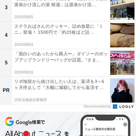
源泉かけ流しの湯 桜湯」は源泉かけ流...
3
2026/08/05
ステラおばさんのクッキー、詰め放題に「ミ
ニ」登場！ 1500円で「約23枚ほど詰...
4
2026/08/04
「面白いのあったから購入〜」ダイソーのポッ
プアップランドリーバッグが話題。“さま...
5
2026/08/03
リボ地獄から抜け出したい人は、返済を3～6
ヶ月停止して『大幅に減額してから返済す...
PR
渋谷法務総合事務所
Recommended by