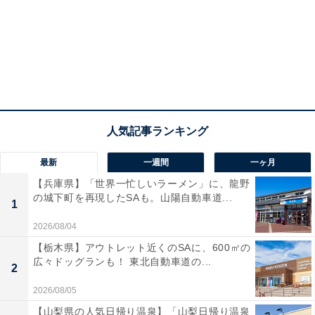
最新
一週間
一ヶ月
【兵庫県】「世界一忙しいラーメン」に、龍野
の城下町を再現したSAも。山陽自動車道...
1
2026/08/04
【栃木県】アウトレット近くのSAに、600㎡の
広々ドッグランも！ 東北自動車道の...
2
2026/08/05
【山梨県の人気日帰り温泉】「山梨日帰り温泉