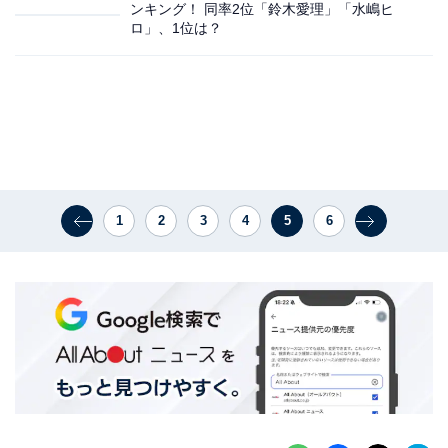
ンキング！ 同率2位「鈴木愛理」「水嶋ヒ
ロ」、1位は？
1
2
3
4
5
6