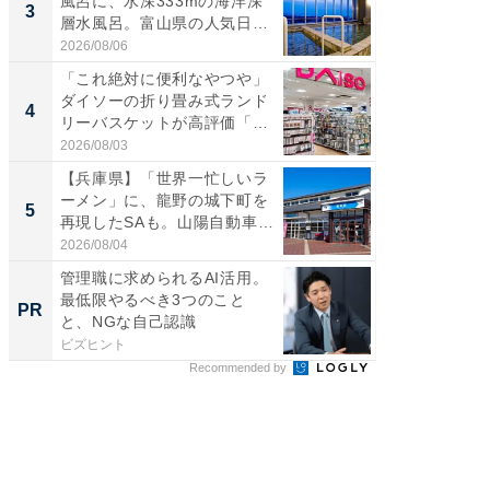
風呂に、水深333mの海洋深
詰め放題
3
3
層水風呂。富山県の人気日
00円で「
帰...
2026/08/06
2026/08/0
「これ絶対に便利なやつや」
「ミニオ
ダイソーの折り畳み式ランド
ッグ！ 
4
4
リーバスケットが高評価「使
ど、夏限
わ...
2026/08/03
2026/08/0
【兵庫県】「世界一忙しいラ
【埼玉
ーメン」に、龍野の城下町を
「行田天
5
5
再現したSAも。山陽自動車
は和の
道...
が...
2026/08/04
2026/08/0
管理職に求められるAI活用。
「おば
最低限やるべき3つのこと
い」孫
PR
PR
と、NGな自己認識
集
ビズヒント
株式会社
Recommended by