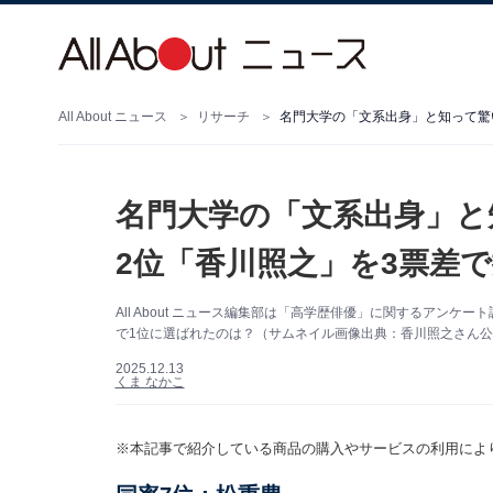
All About ニュース
リサーチ
名門大学の「文系出身」と
2位「香川照之」を3票差で
All About ニュース編集部は「高学歴俳優」に関するアン
で1位に選ばれたのは？（サムネイル画像出典：香川照之さん公式In
2025.12.13
くま なかこ
※本記事で紹介している商品の購入やサービスの利用によ