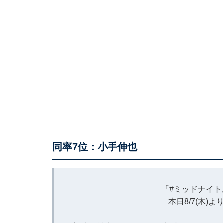
同率7位：小手伸也
『
#ミッドナイト
本日8/7(木)