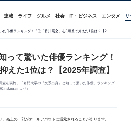
連載
ライフ
グルメ
社会
IT・ビジネス
エンタメ
リ
名門大学の「文系出身」と知って驚いた俳優ランキング！ 2位「香川照之」を3票差で抑えた1位は？【2025年調査】
知って驚いた俳優ランキング！
抑えた1位は？【2025年調査】
ケート調査を実施。「名門大学の『文系出身』と知って驚いた俳優」ランキング
stagramより）
り、売上の一部がオールアバウトに還元されることがあります。