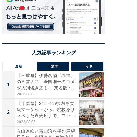
最新
一週間
一ヶ月
【三重県】伊勢名物「赤福」
【兵庫
の直営店に、全国唯一のコメ
ーメン
1
1
ダ大判焼き店も！ 東名阪・
再現した
伊...
道...
2026/08/06
2026/08/0
【千葉県】918㎡の県内最大
【三重
級マーケットから、廃校をリ
「鈴鹿天
2
2
ノベした直売所まで。ファ
は100
ー...
2026/08/06
2026/08/0
立山連峰と富山湾を望む展望
ステラ