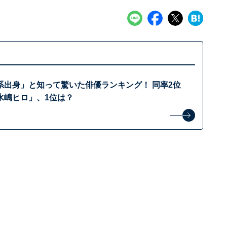
系出身」と知って驚いた俳優ランキング！ 同率2位
水嶋ヒロ」、1位は？