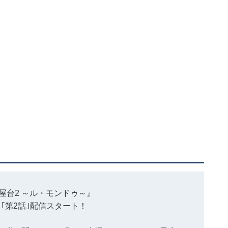
屋台2
～ル・モンドゥ～』
より｢第2話｣配信スタート！