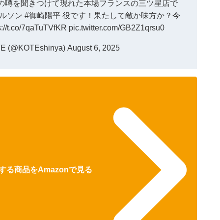
台の噂を聞きつけて現れた本場フランスの三ツ星店で
ャルソン
#御崎陽平
役です！果たして敵か味方か？今
s://t.co/7qaTuTVfKR
pic.twitter.com/GB2Z1qrsu0
 (@KOTEshinya)
August 6, 2025
る商品をAmazonで見る