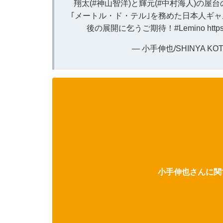
翔太(
#神山智洋
)と輝元(
#中村海人
)の屋
｢メートル・ド・テル｣を務めた日本人ギ
後の展開に乞うご期待！
#Lemino
http
— 小手伸也/SHINYA KOTE
小手伸也さんに関す