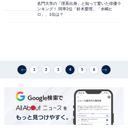
名門大学の「理系出身」と知って驚いた俳優ラ
ンキング！ 同率2位「鈴木愛理」「水嶋ヒ
ロ」、1位は？
1
2
3
4
5
6