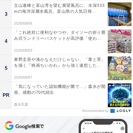
立山連峰と富山湾を望む展望風呂に、水深333
mの海洋深層水風呂。富山県の人気日帰...
3
2026/08/06
「これ絶対に便利なやつや」ダイソーの折り畳
み式ランドリーバスケットが高評価「使わ...
4
2026/08/03
東野圭吾や湊かなえだけじゃない、「業と罪」
を描く『映画ちいかわ』から強く連想した...
5
2026/08/07
「気になっていた認知機能が菌で…」森永が開
発。感動の70代続出
PR
森永乳業
Recommended by