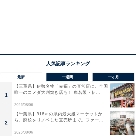
最新
一週間
一ヶ月
【三重県】伊勢名物「赤福」の直営店に、全国
唯一のコメダ大判焼き店も！ 東名阪・伊...
1
2026/08/06
【千葉県】918㎡の県内最大級マーケットか
ら、廃校をリノベした直売所まで。ファー...
2
2026/08/06