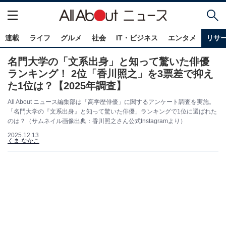
連載
ライフ
グルメ
社会
IT・ビジネス
エンタメ
リサ
名門大学の「文系出身」と知って驚いた俳優
ランキング！ 2位「香川照之」を3票差で抑え
た1位は？【2025年調査】
All About ニュース編集部は「高学歴俳優」に関するアンケート調査を実施。
「名門大学の『文系出身』と知って驚いた俳優」ランキングで1位に選ばれた
のは？（サムネイル画像出典：香川照之さん公式Instagramより）
2025.12.13
くま なかこ